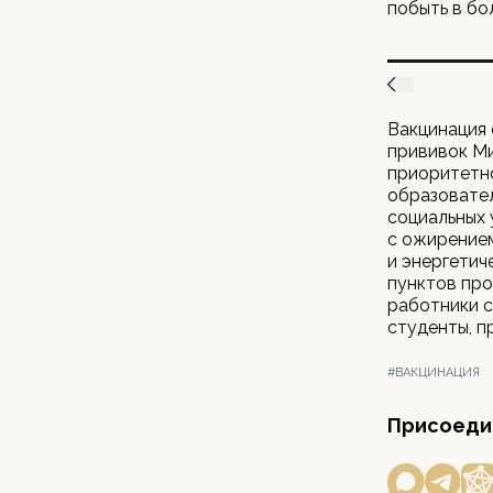
побыть в бо
Вакцинация 
прививок Ми
приоритетно
образовател
социальных 
с ожирением
и энергетич
пунктов про
работники с
студенты, п
#ВАКЦИНАЦИЯ
Присоедин