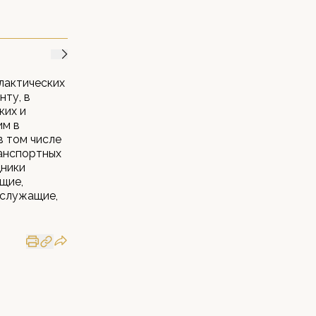
лактических
нту, в
ких и
им в
в том числе
ранспортных
дники
щие,
сслужащие,