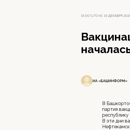
15:00 (UTC+5), 19 ДЕКАБРЯ 20
Вакцина
началась
ИА «БАШИНФОРМ»
В Башкортос
партия вакц
республику 
В эти дни в
Нефтекамск