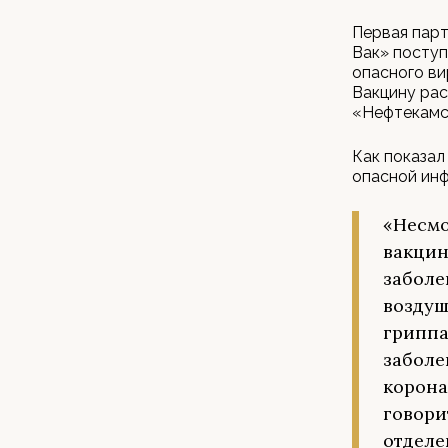
Первая пар
Вак» поступ
опасного ви
Вакцину рас
«Нефтекамск
Как показал
опасной ин
«Несмо
вакцин
заболе
воздуш
гриппа
заболе
корона
говори
отделе