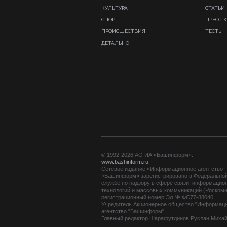
КУЛЬТУРА
СТАТЬИ
СПОРТ
ПРЕСС-
ПРОИСШЕСТВИЯ
ТЕСТЫ
ДЕТАЛЬНО
© 1992-2026 АО ИА «Башинформ».
www.bashinform.ru
Сетевое издание «Информационное агентство
«Башинформ» зарегистрировано в Федерально
службе по надзору в сфере связи, информацио
технологий и массовых коммуникаций (Роскомн
регистрационный номер Эл № ФС77-88040
Учредитель Акционерное общество "Информац
агентство "Башинформ"
Главный редактор Шарафутдинов Руслан Миха