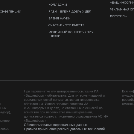
«БАШИНФОРМ
КОЛЛЕДЖИ
РЕКЛАМНАЯ С
КОНФЕРЕНЦИИ
ЯРҘАМ - ВРЕМЯ ДОБРЫХ ДЕЛ
ЛОГОТИПЫ
ВРЕМЯ НАУКИ
СЧАСТЬЕ - ЭТО ВМЕСТЕ
МЕДИЙНЫЙ КОННЕКТ-КЛУБ
"ПРОФИ"
При перепечатке или цитировании ссылка на ИА
Вся ин
«Башинформ» обязательна. Для интернет-изданий и
www.ba
социальных сетей прямая активная гиперссылка
российс
й
обязательна. Использование логотипа ИА
смежных
нных
«Башинформ» в целях, не связанных с ссылкой на
адзор),
агентство при перепечатке или цитировании,
допускается только с письменного разрешения АО ИА
ионное
«Башинформ».
Об использовании персональных данных
йлович
Правила применения рекомендательных технологий