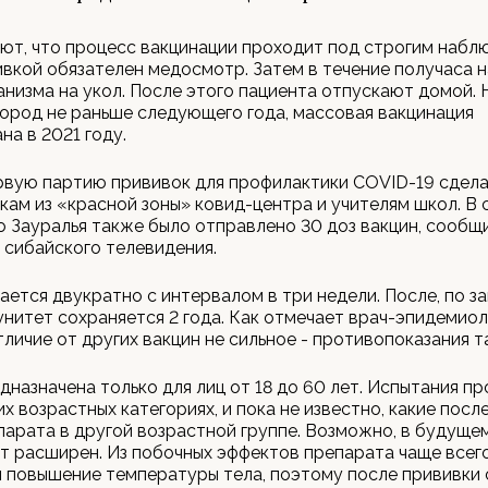
ют, что процесс вакцинации проходит под строгим набл
вкой обязателен медосмотр. Затем в течение получаса 
анизма на укол. После этого пациента отпускают домой.
город не раньше следующего года, массовая вакцинация
на в 2021 году.
вую партию прививок для профилактики COVID-19 сдел
ам из «красной зоны» ковид-центра и учителям школ. В 
 Зауралья также было отправлено 30 доз вакцин, сообщ
сибайского телевидения.
ается двукратно с интервалом в три недели. После, по 
унитет сохраняется 2 года. Как отмечает врач-эпидемиол
тличие от других вакцин не сильное - противопоказания т
дназначена только для лиц от 18 до 60 лет. Испытания п
их возрастных категориях, и пока не известно, какие посл
парата в другой возрастной группе. Возможно, в будуще
т расширен. Из побочных эффектов препарата чаще всег
 повышение температуры тела, поэтому после прививки 