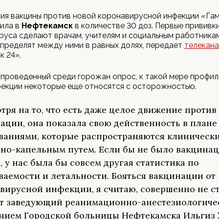
тия вакцины против новой коронавирусной инфекции «Г
ила в
Нефтекамск
в количестве 30 доз. Первые прививк
руса сделают врачам, учителям и социальным работникам
пределят между ними в равных долях, передает
телекан
 24».
 проведенный среди горожан опрос, к такой мере профил
фекции некоторые еще относятся с осторожностью.
тря на то, что есть даже целое движение против
ации, она показала свою действенность в плане
ваниями, которые распространяются клинически
но-капельным путем. Если бы не было вакцинац
, у нас была бы совсем другая статистика по
ваемости и летальности. Бояться вакцинации от
вирусной инфекции, я считаю, совершенно не ст
т заведующий реанимационно-анестезиологиче
нием Городской больницы Нефтекамска Ильгиз 