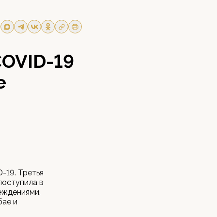
COVID-19
е
-19. Третья
поступила в
еждениями.
бае и