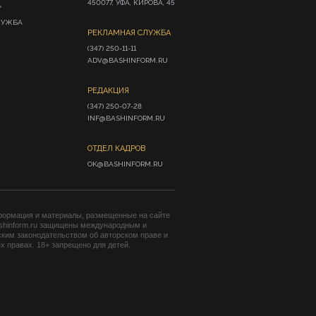
450077, УФА, КИРОВА, 45
»
ЛУЖБА
РЕКЛАМНАЯ СЛУЖБА
(347) 250-11-11

ADV@BASHINFORM.RU
РЕДАКЦИЯ
(347) 250-07-28

INF@BASHINFORM.RU
ОТДЕЛ КАДРОВ
OK@BASHINFORM.RU
формация и материалы, размещенные на сайте
shinform.ru защищены международным и
ким законодательством об авторском праве и
 правах. 18+ запрещено для детей.