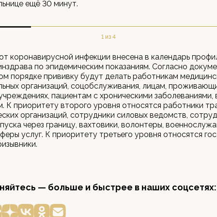
льнице ещё 30 минут.
1 из 4
от коронавирусной инфекции внесена в календарь профи
нздрава по эпидемическим показаниям. Согласно докуме
м порядке прививку будут делать работникам медицинс
ьных организаций, соцобслуживания, лицам, проживающ
учреждениях, пациентам с хроническими заболеваниями, 
. К приоритету второго уровня относятся работники т
еских организаций, сотрудники силовых ведомств, сотру
пуска через границу, вахтовики, волонтеры, военнослужа
феры услуг. К приоритету третьего уровня относятся го
ризывники.
яйтесь — больше и быстрее в наших соцсетях: