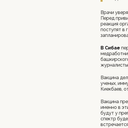
Врачи уверя
Перед приви
реакция орг
поступят в 
запланирова
В Сибае
пер
медработник
башкирского
журналисты 
Вакцина дел
ученых, имм
Киекбаев, о
Вакцина пре
именно в эт
будут у пре
спектр буде
встречается