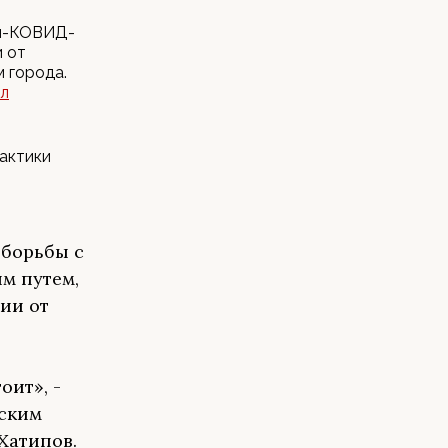
ам-КОВИД-
и от
 города.
ал
актики
 борьбы с
м путем,
ии от
оит», -
ским
Хатипов.