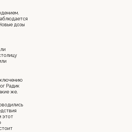
юдением.
наблюдается
 Новые дозы
али
столицу
или
заключению
ог Радик
акие же.
роводились
едствия
м этот
о
стоит