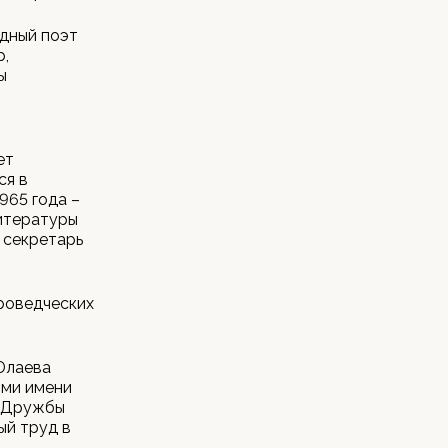
одный поэт
р,
ы
ет
ся в
965 года –
литературы
 секретарь
уроведческих
Юлаева
ями имени
и Дружбы
ый труд в