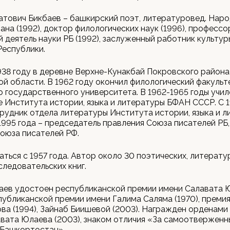
атович Бикбаев – башкирский поэт, литературовед. Нар
на (1992), доктор филологических наук (1996), профессо
 деятель науки РБ (1992), заслуженный работник культур
Республики.
938 году в деревне Верхне-Кунакбай Покровского района
й области. В 1962 году окончил филологический факульт
 государственного университета. В 1962-1965 годы учил
 Института истории, языка и литературы БФАН СССР. C 1
рудник отдела литературы Института истории, языка и 
1995 года – председатель правления Союза писателей РБ,
оюза писателей РФ.
аться с 1957 года. Автор около 30 поэтических, литерат
следовательских книг.
баев удостоен республиканской премии имени Салавата 
спубликанской премии имени Гaлима Саляма (1970), преми
ва (1994), Зайнаб Биишевой (2003). Награжден орденам
авата Юлаева (2003), знаком отличия «За самоотверженн
 Башкортостан».