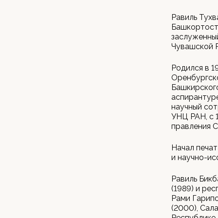
Равиль Тухв
Башкортоста
заслуженный
Чувашской 
Родился в 1
Оренбургско
Башкирского
аспирантуре
научный сот
УНЦ РАН, с 
правления С
Начал печат
и научно-ис
Равиль Бик
(1989) и ре
Рами Гарипо
(2000), Сал
Республике