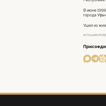
B июне 1999
города Уфы»
Ушел из жиз
#УЛИЦА
#КИРОВ
Присоедин