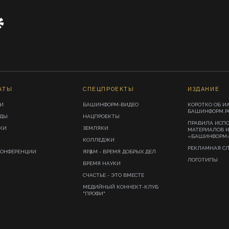
АТЫ
СПЕЦПРОЕКТЫ
ИЗДАНИЕ
И
БАШИНФОРМ-ВИДЕО
КОРОТКО ОБ И
БАШИНФОРМ.Р
ИДЫ
НАЦПРОЕКТЫ
ПРАВИЛА ИСП
КИ
ЗЕМЛЯКИ
МАТЕРИАЛОВ 
«БАШИНФОРМ
КОЛЛЕДЖИ
РЕКЛАМНАЯ С
КОНФЕРЕНЦИИ
ЯРҘАМ - ВРЕМЯ ДОБРЫХ ДЕЛ
ЛОГОТИПЫ
ВРЕМЯ НАУКИ
СЧАСТЬЕ - ЭТО ВМЕСТЕ
МЕДИЙНЫЙ КОННЕКТ-КЛУБ
"ПРОФИ"