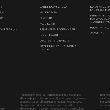
И
БАШИНФОРМ-ВИДЕО
КОРОТКО ОБ И
БАШИНФОРМ.Р
ИДЫ
НАЦПРОЕКТЫ
ПРАВИЛА ИСП
КИ
ЗЕМЛЯКИ
МАТЕРИАЛОВ 
«БАШИНФОРМ
КОЛЛЕДЖИ
РЕКЛАМНАЯ С
КОНФЕРЕНЦИИ
ЯРҘАМ - ВРЕМЯ ДОБРЫХ ДЕЛ
ЛОГОТИПЫ
ВРЕМЯ НАУКИ
СЧАСТЬЕ - ЭТО ВМЕСТЕ
МЕДИЙНЫЙ КОННЕКТ-КЛУБ
"ПРОФИ"
При перепечатке или цитировании ссылка на ИА
Вся ин
«Башинформ» обязательна. Для интернет-изданий и
www.ba
социальных сетей прямая активная гиперссылка
российс
й
обязательна. Использование логотипа ИА
смежных
нных
«Башинформ» в целях, не связанных с ссылкой на