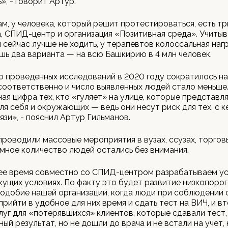
», - говорит Артур.
ам, у человека, который решит протестироваться, есть тр
, СПИД-центр и организация «Позитивная среда». Учитыва
 сейчас лучше не ходить, у терапевтов колоссальная нагр
шь два варианта — на всю Башкирию в 4 млн человек.
 проведенных исследований в 2020 году сократилось на
соответственно и число выявленных людей стало меньше
ная цифра тех, кто «гуляет» на улице, которые представл
ля себя и окружающих — ведь они несут риск для тех, с 
язи», - пояснил Артур Гильманов.
роводили массовые мероприятия в вузах, ссузах, торгов
мное количество людей остались без внимания.
ее время совместно со СПИД-центром разрабатываем у
кущих условиях. По факту это будет развитие низкопоро
одобие нашей организации, когда люди при соблюдении 
прийти в удобное для них время и сдать тест на ВИЧ, и в
луг для «потерявшихся» клиентов, которые сдавали тест,
ый результат, но не дошли до врача и не встали на учет,