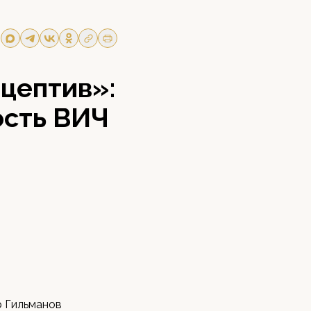
ацептив»:
ость ВИЧ
р Гильманов