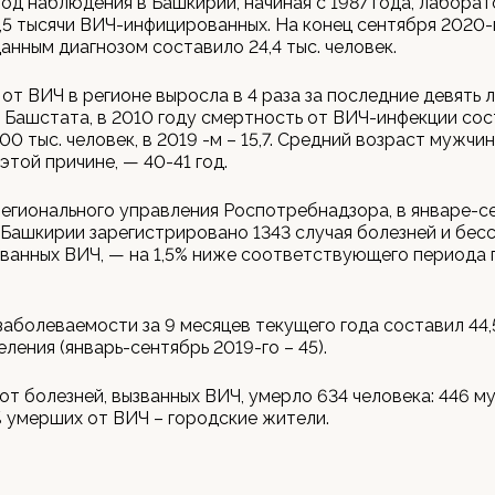
иод наблюдения в Башкирии, начиная с 1987 года, лабора
,5 тысячи ВИЧ-инфицированных. На конец сентября 2020-
анным диагнозом составило 24,4 тыс. человек.
от ВИЧ в регионе выросла в 4 раза за последние девять л
Башстата, в 2010 году смертность от ВИЧ-инфекции сост
00 тыс. человек, в 2019 -м – 15,7. Средний возраст мужчи
этой причине, — 40-41 год.
егионального управления Роспотребнадзора, в январе-с
 Башкирии зарегистрировано 1343 случая болезней и бе
званных ВИЧ, — на 1,5% ниже соответствующего периода
заболеваемости за 9 месяцев текущего года составил 44,5
ления (январь-сентябрь 2019-го – 45).
 от болезней, вызванных ВИЧ, умерло 634 человека: 446 м
 умерших от ВИЧ – городские жители.