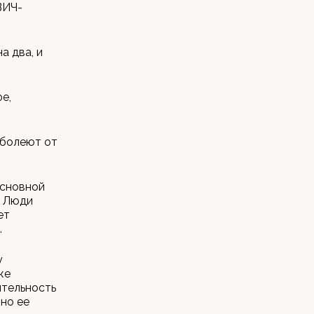
ВИЧ-
а два, и
е,
 болеют от
Основной
. Люди
ет
.
у
же
ятельность
жно ее