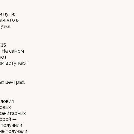
и пути:
я, что в
узка,
 15
. На самом
яют
кем вступают
ых центрах.
словия
говых
санитарных
торой —
 получили
 не получали