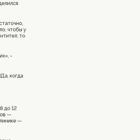
делился
статочно,
о, чтобы у
нтител, то
х», -
Да, когда
8 до 12
сов —
клинике —