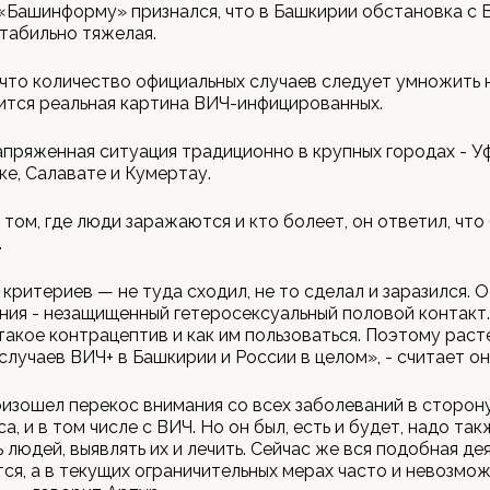
«Башинформу» признался, что в Башкирии обстановка с 
табильно тяжелая.
 что количество официальных случаев следует умножить н
ится реальная картина ВИЧ-инфицированных.
пряженная ситуация традиционно в крупных городах - Уф
е, Салавате и Кумертау.
 том, где люди заражаются и кто болеет, он ответил, что
.
 критериев — не туда сходил, не то сделал и заразился. 
ния - незащищенный гетеросексуальный половой контакт
 такое контрацептив и как им пользоваться. Поэтому раст
случаев ВИЧ+ в Башкирии и России в целом», - считает он
изошел перекос внимания со всех заболеваний в сторон
, и в том числе с ВИЧ. Но он был, есть и будет, надо так
 людей, выявлять их и лечить. Сейчас же вся подобная де
ся, а в текущих ограничительных мерах часто и невозмо