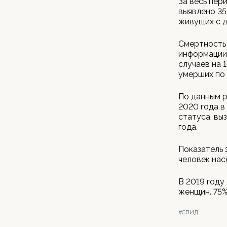
За весь пер
выявлено 35
живущих с д
Смертность 
информации 
случаев на 1
умерших по 
По данным р
2020 года в
статуса, вы
года.
Показатель 
человек насе
В 2019 году
женщин. 75%
#СПИД