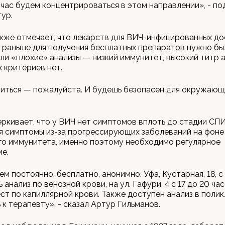
йчас будем концентрироваться в этом направлении», - по
ур.
кже отмечает, что лекарств для ВИЧ-инфицированных до
 раньше для получения бесплатных препаратов нужно был
ли «плохие» анализы — низкий иммунитет, высокий титр а
х критериев нет.
иться — пожалуйста. И будешь безопасен для окружающи
ркивает, что у ВИЧ нет симптомов вплоть до стадии СПИ
я симптомы из-за прогрессирующих заболеваний на фоне
го иммунитета, именно поэтому необходимо регулярное
е.
м постоянно, бесплатно, анонимно. Уфа, Кустарная, 18, с 
анализ по венозной крови, на ул. Гафури, 4 с 17 до 20 ча
ст по капиллярной крови. Также доступен анализ в поли
 к терапевту», - сказал Артур Гильманов.