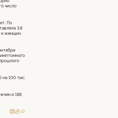
торно
го число
ет. По
авляла 3,8
н и женщин,
ентябре
ссимптомного
 прошлого
 на 100 тыс.
ужчин и 188