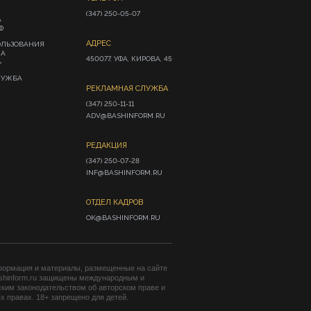
(347) 250-05-07
А
Ф
АДРЕС
ОЛЬЗОВАНИЯ
ИА
450077, УФА, КИРОВА, 45
»
ЛУЖБА
РЕКЛАМНАЯ СЛУЖБА
(347) 250-11-11

ADV@BASHINFORM.RU
РЕДАКЦИЯ
(347) 250-07-28

INF@BASHINFORM.RU
ОТДЕЛ КАДРОВ
OK@BASHINFORM.RU
формация и материалы, размещенные на сайте
shinform.ru защищены международным и
ким законодательством об авторском праве и
 правах. 18+ запрещено для детей.