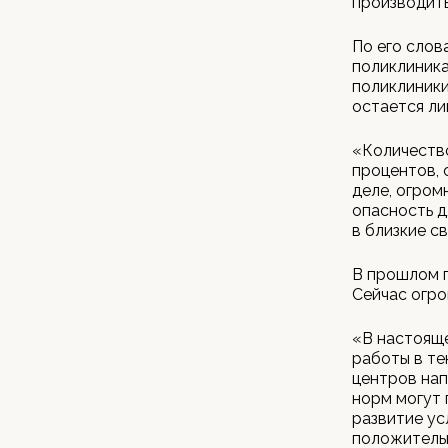
производить
По его слов
поликлиника
поликлиники
остается ли
«Количество
процентов, 
деле, огром
опасность д
в близкие св
В прошлом п
Сейчас огро
«В настоящ
работы в те
центров нап
норм могут 
развитие ус
положительн