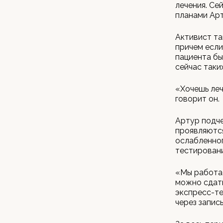
лечения. Се
планами Арт
Активист та
причем если
пациента бы
сейчас таки
«Хочешь леч
говорит он.
Артур подче
проявляютс
ослабленно
тестировани
«Мы работае
можно сдать 
экспресс-те
через запись