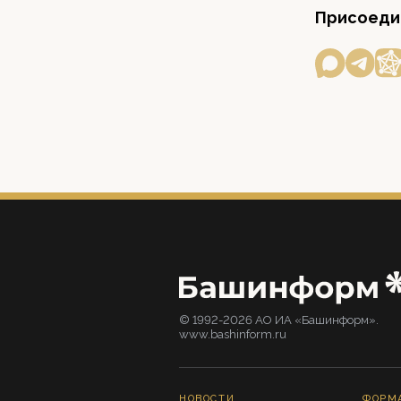
Присоедин
© 1992-2026 АО ИА «Башинформ».
www.bashinform.ru
НОВОСТИ
ФОРМ