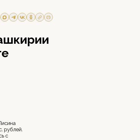
Башкирии
ге
Лисина
с. рублей.
сь с