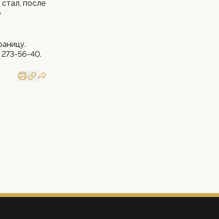
 стал, после
о
раницу.
 273-56-40.