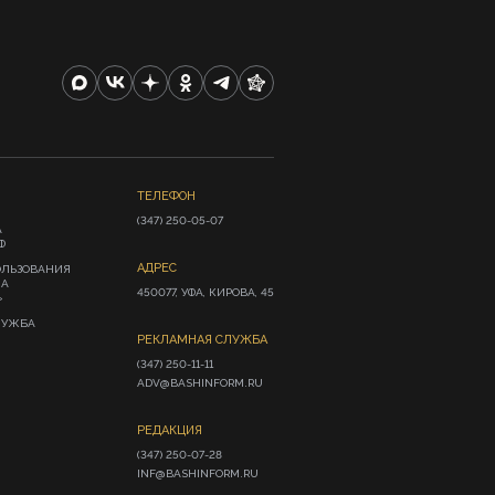
ТЕЛЕФОН
(347) 250-05-07
А
Ф
АДРЕС
ОЛЬЗОВАНИЯ
ИА
450077, УФА, КИРОВА, 45
»
ЛУЖБА
РЕКЛАМНАЯ СЛУЖБА
(347) 250-11-11

ADV@BASHINFORM.RU
РЕДАКЦИЯ
(347) 250-07-28

INF@BASHINFORM.RU