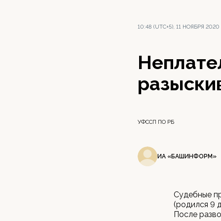
10:48 (UTC+5), 11 НОЯБРЯ 2020
Неплате
разыски
УФССП ПО РБ
ИА «БАШИНФОРМ»
Судебные п
(родился 9 д
После развод