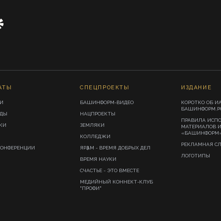
АТЫ
СПЕЦПРОЕКТЫ
ИЗДАНИЕ
И
БАШИНФОРМ-ВИДЕО
КОРОТКО ОБ И
БАШИНФОРМ.Р
ИДЫ
НАЦПРОЕКТЫ
ПРАВИЛА ИСП
КИ
ЗЕМЛЯКИ
МАТЕРИАЛОВ 
«БАШИНФОРМ
КОЛЛЕДЖИ
РЕКЛАМНАЯ С
КОНФЕРЕНЦИИ
ЯРҘАМ - ВРЕМЯ ДОБРЫХ ДЕЛ
ЛОГОТИПЫ
ВРЕМЯ НАУКИ
СЧАСТЬЕ - ЭТО ВМЕСТЕ
МЕДИЙНЫЙ КОННЕКТ-КЛУБ
"ПРОФИ"