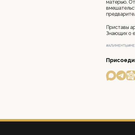
матерью. От
вмешательст
предварител
Приставы ар
Знающих о е
#АЛИМЕНТЫ
#Н
Присоедин