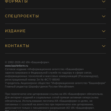
ФОРМАТЫ
СПЕЦПРОЕКТЫ
ИЗДАНИЕ
КОНТАКТЫ
© 1992-2026 АО ИА «Башинформ».
www.bashinform.ru
Сетевое издание «Информационное агентство «Башинформ»
зарегистрировано в Федеральной службе по надзору в сфере связи,
информационных технологий и массовых коммуникаций (Роскомнадзор),
регистрационный номер Эл № ФС77-88040
Учредитель Акционерное общество "Информационное агентство "Башинформ"
Главный редактор Шарафутдинов Руслан Михайлович
При перепечатке или цитировании ссылка на ИА «Башинформ» обязательна.
Для интернет-изданий и социальных сетей прямая активная гиперссылка
обязательна. Использование логотипа ИА «Башинформ» в целях, не
связанных с ссылкой на агентство при перепечатке или цитировании,
допускается только с письменного разрешения АО ИА «Башинформ».