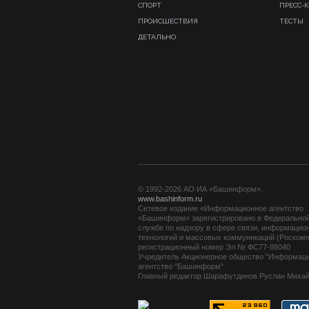
СПОРТ
ПРЕСС-
ПРОИСШЕСТВИЯ
ТЕСТЫ
ДЕТАЛЬНО
© 1992-2026 АО ИА «Башинформ».
www.bashinform.ru
Сетевое издание «Информационное агентство
«Башинформ» зарегистрировано в Федерально
службе по надзору в сфере связи, информацио
технологий и массовых коммуникаций (Роскомн
регистрационный номер Эл № ФС77-88040
Учредитель Акционерное общество "Информац
агентство "Башинформ"
Главный редактор Шарафутдинов Руслан Миха