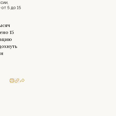
сии,
от 5 до 15
тысяч
ено 15
сацию
дохнуть
ен