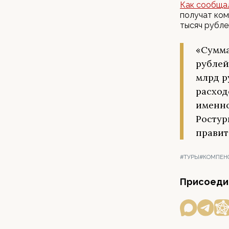
Как сообща
получат ком
тысяч рубле
«Сумма
рублей
млрд р
расход
именно
Ростур
правит
#ТУРЫ
#КОМПЕН
Присоедин