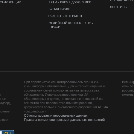
РЕКЛАМНАЯ С
КОНФЕРЕНЦИИ
ЯРҘАМ - ВРЕМЯ ДОБРЫХ ДЕЛ
ЛОГОТИПЫ
ВРЕМЯ НАУКИ
СЧАСТЬЕ - ЭТО ВМЕСТЕ
МЕДИЙНЫЙ КОННЕКТ-КЛУБ
"ПРОФИ"
При перепечатке или цитировании ссылка на ИА
Вся ин
«Башинформ» обязательна. Для интернет-изданий и
www.ba
социальных сетей прямая активная гиперссылка
российс
й
обязательна. Использование логотипа ИА
смежных
нных
«Башинформ» в целях, не связанных с ссылкой на
адзор),
агентство при перепечатке или цитировании,
допускается только с письменного разрешения АО ИА
ионное
«Башинформ».
Об использовании персональных данных
йлович
Правила применения рекомендательных технологий