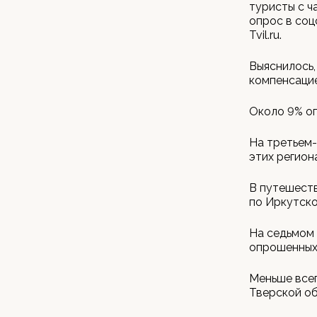
туристы с ч
опрос в соц
Tvil.ru.
Выяснилось,
компенсацие
Около 9% оп
На третьем-
этих регион
В путешеств
по Иркутско
На седьмом 
опрошенных
Меньше всег
Тверской об