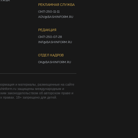
ЛУЖБА
РЕКЛАМНАЯ СЛУЖБА
(347) 250-11-11

ADV@BASHINFORM.RU
РЕДАКЦИЯ
(347) 250-07-28

INF@BASHINFORM.RU
ОТДЕЛ КАДРОВ
OK@BASHINFORM.RU
формация и материалы, размещенные на сайте
shinform.ru защищены международным и
ким законодательством об авторском праве и
 правах. 18+ запрещено для детей.