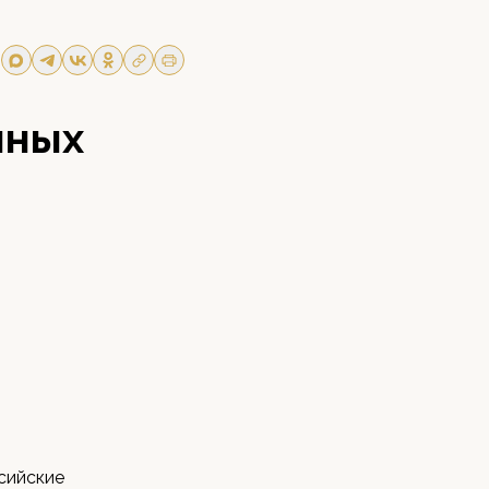
нных
ссийские