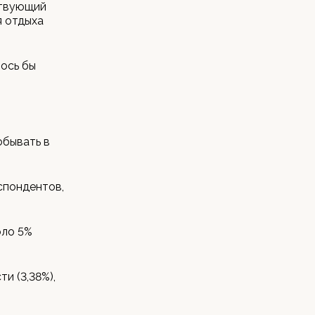
ствующий
я отдыха
ось бы
обывать в
спондентов,
оло 5%
и (3,38%),