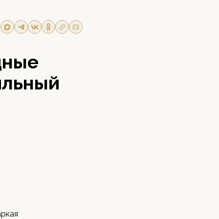
дные
ильный
аркая