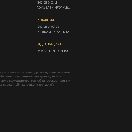
(347) 250-11-11

ADV@BASHINFORM.RU
РЕДАКЦИЯ
(347) 250-07-28

INF@BASHINFORM.RU
ОТДЕЛ КАДРОВ
OK@BASHINFORM.RU
формация и материалы, размещенные на сайте
shinform.ru защищены международным и
ким законодательством об авторском праве и
 правах. 18+ запрещено для детей.