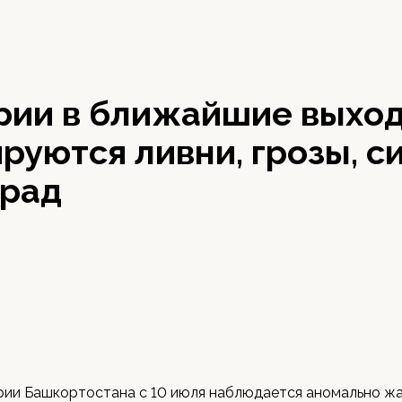
рии в ближайшие выхо
руются ливни, грозы, с
град
рии Башкортостана с 10 июля наблюдается аномально ж