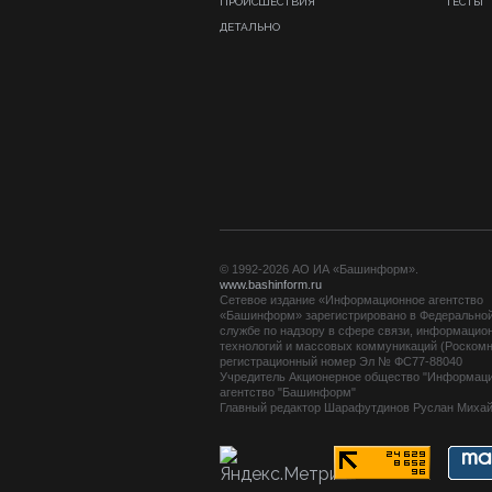
ПРОИСШЕСТВИЯ
ТЕСТЫ
ДЕТАЛЬНО
© 1992-2026 АО ИА «Башинформ».
www.bashinform.ru
Сетевое издание «Информационное агентство
«Башинформ» зарегистрировано в Федерально
службе по надзору в сфере связи, информацио
технологий и массовых коммуникаций (Роскомн
регистрационный номер Эл № ФС77-88040
Учредитель Акционерное общество "Информац
агентство "Башинформ"
Главный редактор Шарафутдинов Руслан Миха