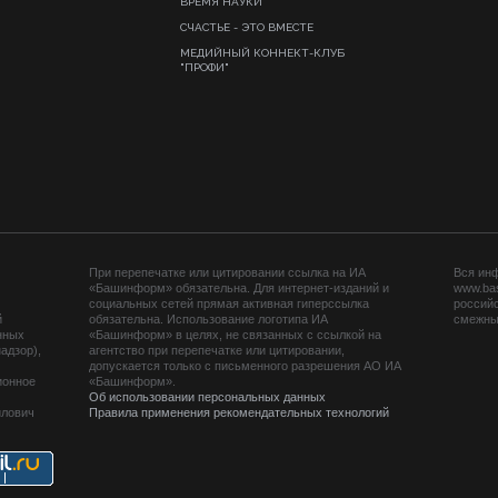
ВРЕМЯ НАУКИ
СЧАСТЬЕ - ЭТО ВМЕСТЕ
МЕДИЙНЫЙ КОННЕКТ-КЛУБ
"ПРОФИ"
При перепечатке или цитировании ссылка на ИА
Вся ин
«Башинформ» обязательна. Для интернет-изданий и
www.ba
социальных сетей прямая активная гиперссылка
российс
й
обязательна. Использование логотипа ИА
смежных
нных
«Башинформ» в целях, не связанных с ссылкой на
адзор),
агентство при перепечатке или цитировании,
допускается только с письменного разрешения АО ИА
ионное
«Башинформ».
Об использовании персональных данных
йлович
Правила применения рекомендательных технологий