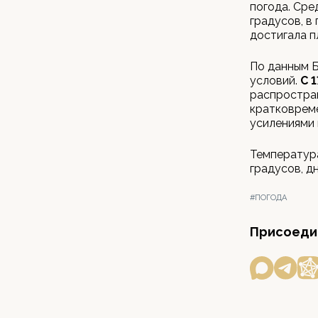
погода. Сре
градусов, в
достигала п
По данным Б
условий.
С 1
распростра
кратковреме
усилениями 
Температура
градусов, дн
#ПОГОДА
Присоедин