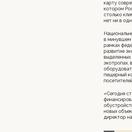
карту совре
котором Рос
столько кли
нет ни в од
Национальны
в минувшем 
рамках феде
развитие эк
выделенных 
экотропах, 
оборудовать
пещерный ко
посетителей
«Сегодня ст
финансирова
обустройств
новых объек
директор на