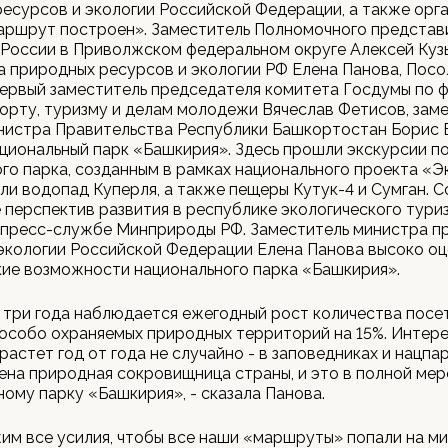
есурсов и экологии Российской Федерации, а также орг
аршрут построен». Заместитель Полномочного представ
России в Приволжском федеральном округе Алексей Куз
 природных ресурсов и экологии РФ Елена Панова, Пос
ервый заместитель председателя комитета Госдумы по 
порту, туризму и делам молодежи Вячеслав Фетисов, зам
нистра Правительства Республики Башкортостан Борис 
циональный парк «Башкирия». Здесь прошли экскурсии п
го парка, созданным в рамках национального проекта «Э
ли водопад Куперля, а также пещеры Кутук-4 и Сумган. 
перспектив развития в республике экологического туриз
 пресс-службе Минприроды РФ. Заместитель министра п
экологии Российской Федерации Елена Панова высоко о
ие возможности национального парка «Башкирия».
три года наблюдается ежегодный рост количества посе
особо охраняемых природных территорий на 15%. Интере
растет год от года не случайно - в заповедниках и нацпа
на природная сокровищница страны, и это в полной мер
ному парку «Башкирия», - сказала Панова.
им все усилия, чтобы все наши «маршруты» попали на м