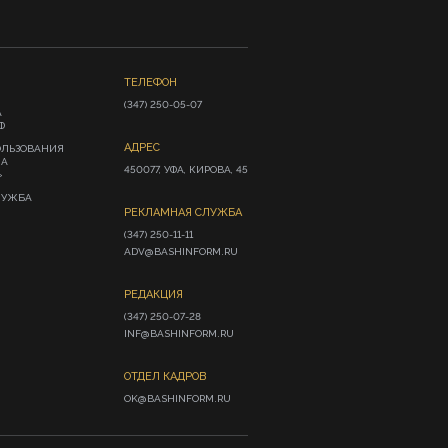
ТЕЛЕФОН
(347) 250-05-07
А
Ф
АДРЕС
ОЛЬЗОВАНИЯ
ИА
450077, УФА, КИРОВА, 45
»
ЛУЖБА
РЕКЛАМНАЯ СЛУЖБА
(347) 250-11-11

ADV@BASHINFORM.RU
РЕДАКЦИЯ
(347) 250-07-28

INF@BASHINFORM.RU
ОТДЕЛ КАДРОВ
OK@BASHINFORM.RU