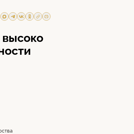
 высоко
ности
рства