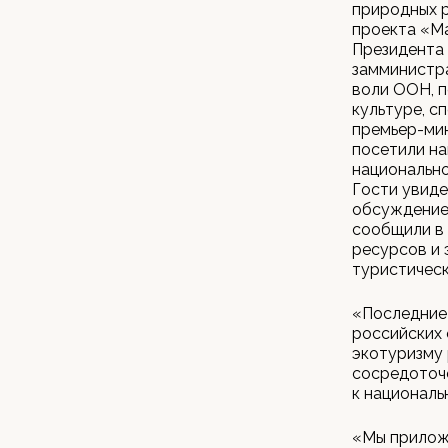
природных р
проекта «М
Президента 
замминистра
воли ООН, п
культуре, с
премьер-ми
посетили на
национально
Гости увиде
обсуждение 
сообщили в
ресурсов и 
туристическ
«Последние 
российских 
экотуризму 
сосредоточе
к националь
«Мы прилож