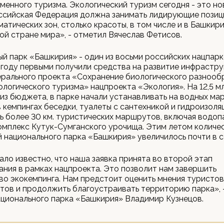
менного туризма. Экологический туризм сегодня - это но
сийская Федерация должна занимать лидирующие позици
матических зон, столько красоты, в том числе и в Башкири
ной стране мира», - отметил Вячеслав Фетисов.
й парк «Башкирия» - один из восьми российских нацпарк
году первыми получили средства на развитие инфрастру
рального проекта «Сохранение биологического разнообр
ологического туризма» нацпроекта «Экология». На 12,5 м
из бюджета, в парке начали устанавливать на водных ма
в кемпингах беседки, туалеты с сантехникой и гидроизоля
 более 30 км. туристических маршрутов, включая водоп
мплекс Кутук-Сумганского урочища. Этим летом количе
 национального парка «Башкирия» увеличилось почти в с
ало известно, что наша заявка принята во второй этап
ния в рамках нацпроекта. Это позволит нам завершить
о экокемпинга. Нам предстоит оценить мнения туристов
тов и продолжить благоустраивать территорию парка», 
ционального парка «Башкирия» Владимир Кузнецов.