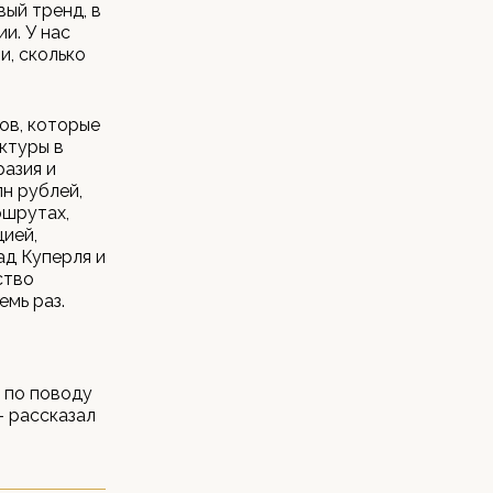
вый тренд, в
и. У нас
и, сколько
ов, которые
ктуры в
азия и
лн рублей,
ршрутах,
цией,
ад Куперля и
ство
емь раз.
 по поводу
- рассказал