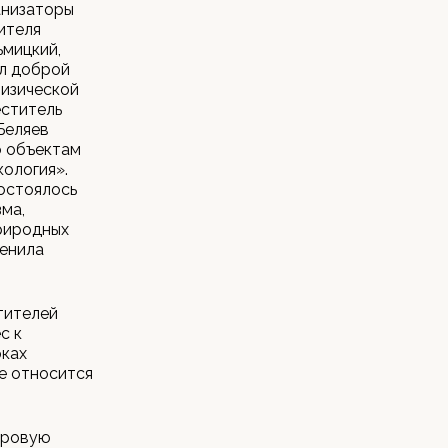
анизаторы
ителя
ьмицкий,
ол доброй
физической
еститель
Беляев
о объектам
кология».
Состоялось
ма,
риродных
ценила
тителей
с к
рках
е относится
ировую