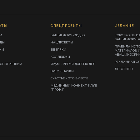
АТЫ
СПЕЦПРОЕКТЫ
ИЗДАНИЕ
И
БАШИНФОРМ-ВИДЕО
КОРОТКО ОБ И
БАШИНФОРМ.Р
ИДЫ
НАЦПРОЕКТЫ
ПРАВИЛА ИСП
КИ
ЗЕМЛЯКИ
МАТЕРИАЛОВ 
«БАШИНФОРМ
КОЛЛЕДЖИ
РЕКЛАМНАЯ С
КОНФЕРЕНЦИИ
ЯРҘАМ - ВРЕМЯ ДОБРЫХ ДЕЛ
ЛОГОТИПЫ
ВРЕМЯ НАУКИ
СЧАСТЬЕ - ЭТО ВМЕСТЕ
МЕДИЙНЫЙ КОННЕКТ-КЛУБ
"ПРОФИ"