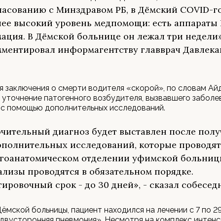
ласованию с Минздравом РБ, в Дёмский COVID-г
лее высокий уровень медпомощи: есть аппараты 
ация. В Дёмской больнице он лежал три недели»
ментировал информагентству главврач Давлека
я заключения о смерти водителя «скорой», по словам Ай
 уточнение патогенного возбудителя, вызвавшего заболе
 с помощью дополнительных исследований.
чительный диагноз будет выставлен после пол
ополнительных исследований, которые проводят
гоанатомическом отделении уфимской больниц
ализы проводятся в обязательном порядке.
ировочный срок - до 30 дней», - сказал собесед
ёмской больницы, пациент находился на лечении с 7 по 29
двусторонняя пневмония». Несмотря на комплекс интен