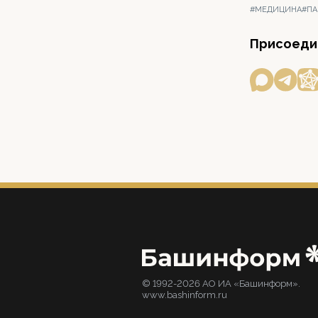
#МЕДИЦИНА
#П
Присоедин
© 1992-2026 АО ИА «Башинформ».
www.bashinform.ru