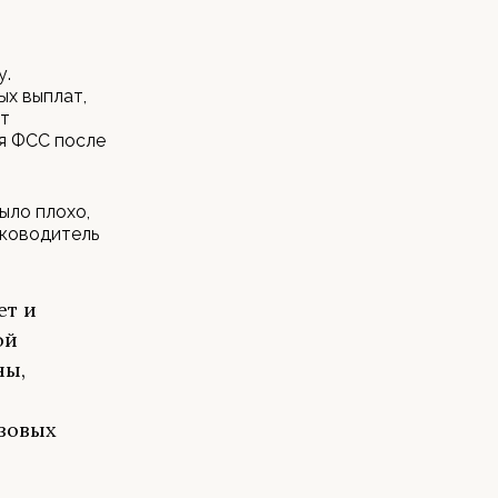
у.
ых выплат,
ет
ся ФСС после
ыло плохо,
уководитель
ет и
ой
ны,
зовых