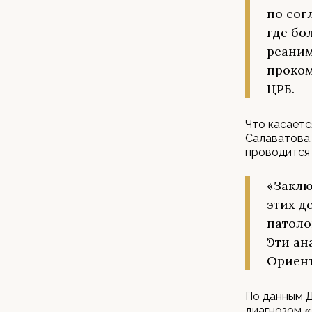
по сог
где бо
реаним
проком
ЦРБ.
Что касаетс
Салаватова,
проводится
«Заклю
этих д
патоло
Эти ан
Ориент
По данным Д
диагнозом «