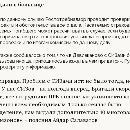
щили в больнице.
 по данному случаю Роспотребнадзор проводит проверк
факты и обстоятельства всего дела. Касательно страхов
семья погибшего может рассчитывать в случае, если буд
 причина смерти от коронавируса, выплаты производят
проверки и по итогам комиссии по данному делу.
также сообщалось о том, что «в Давлеканово с СИЗами б
вызовы иногда приходилось выезжать в чем придется». Р
роверг эту информацию.
еправда. Проблем с СИЗами нет: не было тогда, н
. У нас СИЗов - на полгода вперед. Бригады скор
, все сотрудники ЦРБ полностью укомплектова
чены всем необходимым. Только сейчас было
деление, нам выдали дополнительно 10 многора
езонов», - пояснил Айдар Салаватов.