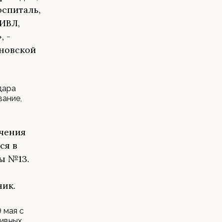
оспиталь,
ИВЛ,
, -
новской
дара
вание,
учения
ся в
ы №13.
ник.
 мая с
сивных