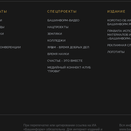
АТЫ
СПЕЦПРОЕКТЫ
ИЗДАНИЕ
И
БАШИНФОРМ-ВИДЕО
КОРОТКО ОБ И
БАШИНФОРМ.Р
ИДЫ
НАЦПРОЕКТЫ
ПРАВИЛА ИСП
КИ
ЗЕМЛЯКИ
МАТЕРИАЛОВ 
«БАШИНФОРМ
КОЛЛЕДЖИ
РЕКЛАМНАЯ С
КОНФЕРЕНЦИИ
ЯРҘАМ - ВРЕМЯ ДОБРЫХ ДЕЛ
ЛОГОТИПЫ
ВРЕМЯ НАУКИ
СЧАСТЬЕ - ЭТО ВМЕСТЕ
МЕДИЙНЫЙ КОННЕКТ-КЛУБ
"ПРОФИ"
При перепечатке или цитировании ссылка на ИА
Вся ин
«Башинформ» обязательна. Для интернет-изданий и
www.ba