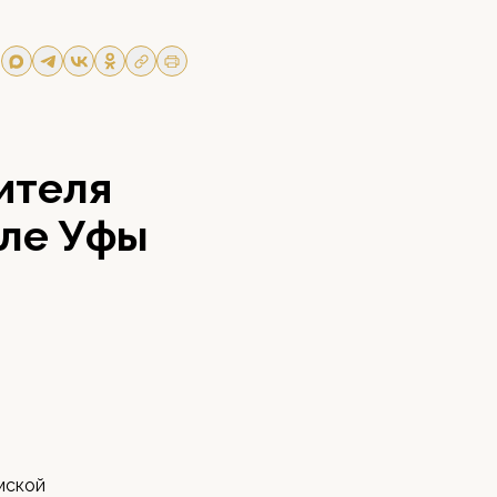
ителя
але Уфы
мской