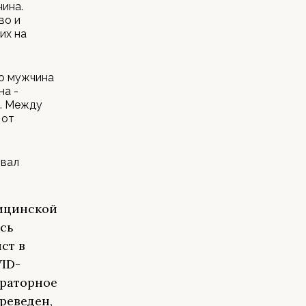
чина.
во и
их на
то мужчина
на -
и. Между
 от
овал
дицинской
ась
ст в
ID-
ираторное
ереведен,