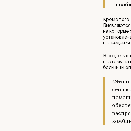
- сооб
Кроме того,
Выявляются 
на которые 
установлена
проведения 
В соцсетях 
поэтому на 
больницы оп
«Это н
сейчас
помощи
обеспе
распре
комбин