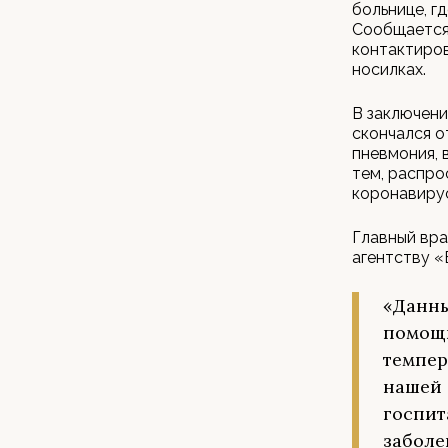
больнице, г
Сообщается,
контактиров
носилках.
В заключени
скончался о
пневмония, 
тем, распро
коронавиру
Главный вр
агентству 
«Данны
помощи
темпер
нашей 
госпит
заболе