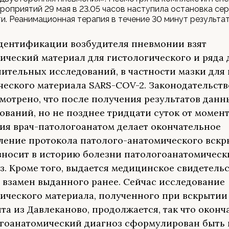
роприятий 29 мая в 23.05 часов наступила остановка се
и. Реанимационная терапия в течение 30 минут результат
дентификации возбудителя пневмонии взят
ический материал для гистологического и ряда 
ительных исследований, в частности мазки для
ческого материала SARS-COV-2. Законодательст
мотрено, что после получения результатов данн
ований, но не позднее тридцати суток от момен
ия врач-патологоанатом делает окончательное
ение протокола патолого-анатомического вскры
вносит в историю болезни патологоанатомическ
з. Кроме того, выдается медицинское свидетельс
 взамен выданного ранее. Сейчас исследование
ического материала, полученного при вскрытии
та из Давлеканово, продолжается, так что окон
гоанатомический диагноз сформулирован быть 