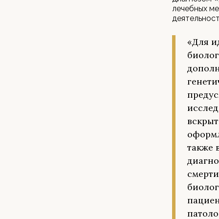
лечебных ме
деятельност
«Для и
биолог
дополн
генети
предус
исслед
вскрыт
оформл
также 
диагно
смерти
биолог
пациен
патоло