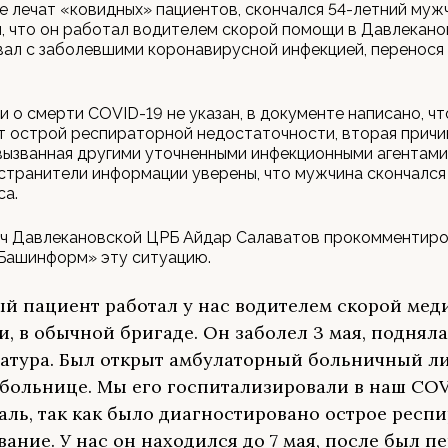
де лечат «ковидных» пациентов, скончался 54-летний муж
 что он работал водителем скорой помощи в Давлекано
ал с заболевшими коронавирусной инфекцией, перенося 
и о смерти COVID-19 не указан, в документе написано, ч
т острой респираторной недостаточности, вторая причи
вызванная другими уточненными инфекционными агентам
странители информации уверены, что мужчина скончался
са.
ач Давлекановской ЦРБ Айдар Салаватов прокомментир
«Башинформ» эту ситуацию.
й пациент работал у нас водителем скорой ме
, в обычной бригаде. Он заболел 3 мая, поднял
атура. Был открыт амбулаторный больничный ли
больнице. Мы его госпитализировали в наш COV
аль, так как было диагностировано острое респ
вание. У нас он находился до 7 мая, после был п