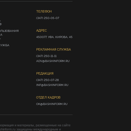
ТЕЛЕФОН
(347) 250-05-07
А
Ф
АДРЕС
ОЛЬЗОВАНИЯ
ИА
450077, УФА, КИРОВА, 45
»
ЛУЖБА
РЕКЛАМНАЯ СЛУЖБА
(347) 250-11-11

ADV@BASHINFORM.RU
РЕДАКЦИЯ
(347) 250-07-28

INF@BASHINFORM.RU
ОТДЕЛ КАДРОВ
OK@BASHINFORM.RU
формация и материалы, размещенные на сайте
shinform.ru защищены международным и