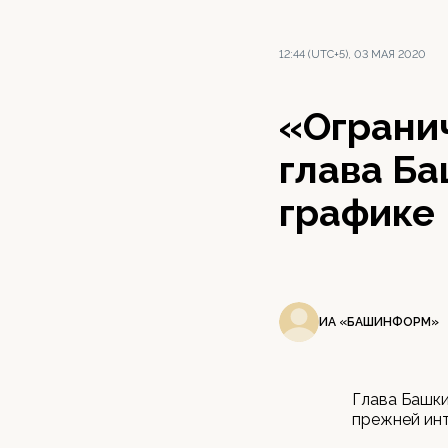
12:44 (UTC+5), 03 МАЯ 2020
«Огранич
глава Ба
графике
ИА «БАШИНФОРМ»
Глава Башки
прежней инт