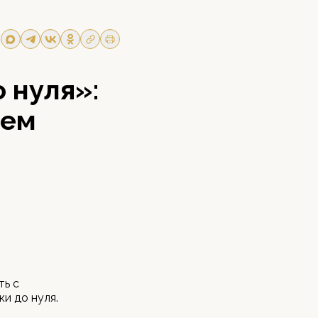
 нуля»:
оем
ть с
и до нуля.