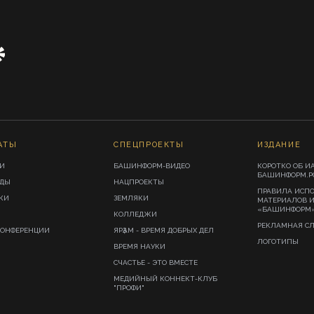
АТЫ
СПЕЦПРОЕКТЫ
ИЗДАНИЕ
И
БАШИНФОРМ-ВИДЕО
КОРОТКО ОБ И
БАШИНФОРМ.Р
ИДЫ
НАЦПРОЕКТЫ
ПРАВИЛА ИСП
КИ
ЗЕМЛЯКИ
МАТЕРИАЛОВ 
«БАШИНФОРМ
КОЛЛЕДЖИ
РЕКЛАМНАЯ С
КОНФЕРЕНЦИИ
ЯРҘАМ - ВРЕМЯ ДОБРЫХ ДЕЛ
ЛОГОТИПЫ
ВРЕМЯ НАУКИ
СЧАСТЬЕ - ЭТО ВМЕСТЕ
МЕДИЙНЫЙ КОННЕКТ-КЛУБ
"ПРОФИ"