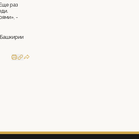
Еще раз
еди.
ями», -
 Башкирии