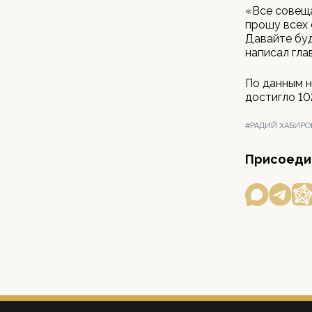
«Все совеща
прошу всех 
Давайте буд
написал гла
По данным н
достигло 10
#РАДИЙ ХАБИРО
Присоедин