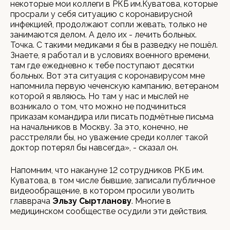
некоторые мои коллеги в РКБ им.Куватова, которые
просрали у себя ситуацию с коронавирусной
инфекцией, продолжают сопли жевать, только не
занимаются делом. А дело их - лечить больных.
Точка. С такими медиками я бы в разведку не пошёл.
Знаете, я работал и в условиях военного времени,
там где ежедневно к тебе поступают десятки
больных. Вот эта ситуация с коронавирусом мне
напомнила первую чеченскую кампанию, ветераном
которой я являюсь. Но там у нас и мыслей не
возникало о том, что можно не подчиниться
приказам командира или писать подмётные письма
на начальников в Москву. За это, конечно, не
расстреляли бы, но уважение среди коллег такой
доктор потерял бы навсегда», - сказал он.
Напомним, что накануне 12 сотрудников РКБ им.
Куватова, в том числе бывшие, записали публичное
видеообращение, в котором просили уволить
главврача
Эльзу Сыртланову
. Многие в
медицинском сообществе осудили эти действия.