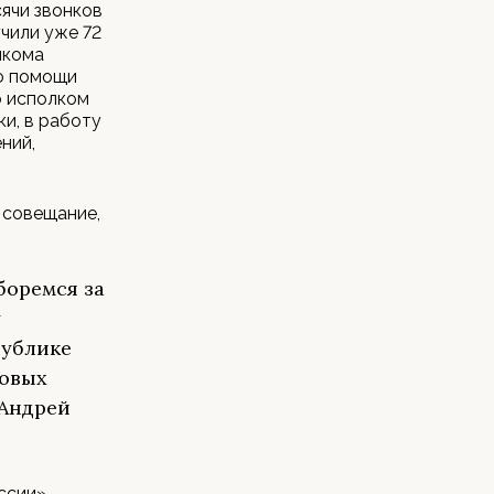
ячи звонков
чили уже 72
лкома
ю помощи
о исполком
и, в работу
ний,
 совещание,
боремся за
у
публике
товых
 Андрей
ссии»,