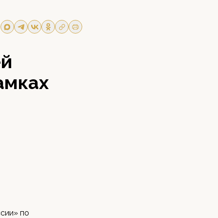
ей
амках
ссии» по