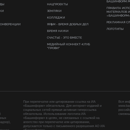
БАШИНФОРМ.Р
ИДЫ
НАЦПРОЕКТЫ
ПРАВИЛА ИСП
КИ
ЗЕМЛЯКИ
МАТЕРИАЛОВ 
«БАШИНФОРМ
КОЛЛЕДЖИ
РЕКЛАМНАЯ С
КОНФЕРЕНЦИИ
ЯРҘАМ - ВРЕМЯ ДОБРЫХ ДЕЛ
ЛОГОТИПЫ
ВРЕМЯ НАУКИ
СЧАСТЬЕ - ЭТО ВМЕСТЕ
МЕДИЙНЫЙ КОННЕКТ-КЛУБ
"ПРОФИ"
При перепечатке или цитировании ссылка на ИА
Вся ин
«Башинформ» обязательна. Для интернет-изданий и
www.ba
социальных сетей прямая активная гиперссылка
российс
й
обязательна. Использование логотипа ИА
смежных
нных
«Башинформ» в целях, не связанных с ссылкой на
адзор),
агентство при перепечатке или цитировании,
допускается только с письменного разрешения АО ИА