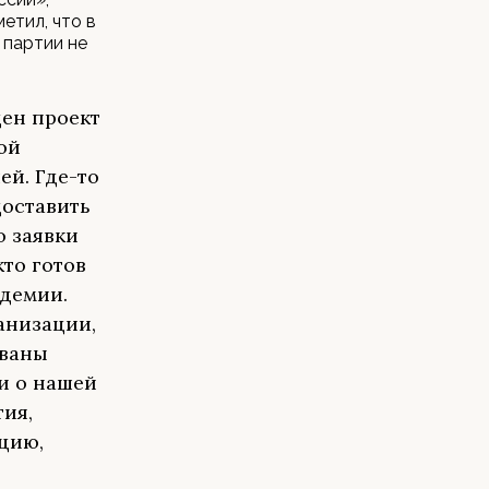
етил, что в
 партии не
ен проект
ой
ей. Где-то
доставить
о заявки
кто готов
ндемии.
анизации,
ованы
ли о нашей
тия,
цию,