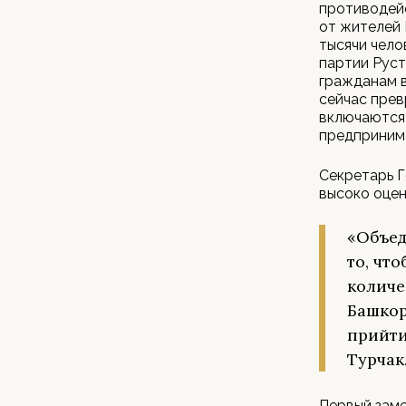
противодей
от жителей 
тысячи чело
партии Рус
гражданам в
сейчас прев
включаются 
предприним
Секретарь Г
высоко оцен
«Объед
то, чт
количе
Башкор
прийти
Турчак
Первый заме