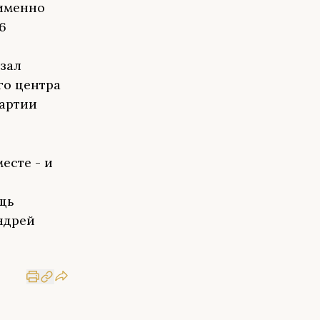
 именно
6
азал
го центра
партии
есте - и
ощь
ндрей