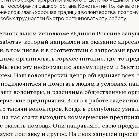
ь Госсобрания Башкортостана Константин Толкачев отм
не сложилась хорошая традиция волонтерства, поэтому
собых трудностей быстро организовать эту работу.
егиональном исполкоме «Единой России» запущ
забота», который направлен на оказание адресн
, в том числе и в соответствии с запросами врач
димо организовать горячее питание, где-то пре
 Мы всю эту информацию аккумулируем и быстр
яем. Наш волонтерский центр объединяет всех, 
 подключиться и помогать людям в условиях па
наши волонтеры, и различные общественные орг
ерческие предприятия. Всего в работе задейств
4,5 тысячи волонтеров. Когда в республике узна
, на нас стали выходить коммерческие предприя
е оказать помощь. Они направляют свою продук
зуют доставку и другое. На днях запущен проект