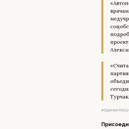
«Автоп
врачам
медучр
соцобс
подроб
проект
Алекса
«Счита
партия
объеди
сегодн
Турчак
#"ЕДИНАЯ РОССИ
Присоедин