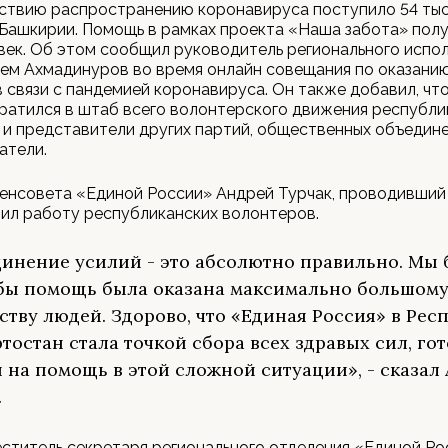
ствию распространению коронавируса поступило 54 тыс
Башкирии. Помощь в рамках проекта «Наша забота» полу
век. Об этом сообщил руководитель регионального испо
тем Ахмадинуров во время онлайн совещания по оказани
 связи с пандемией коронавируса. Он также добавил, чт
ратился в штаб всего волонтерского движения республик
и представители других партий, общественных объедине
атели.
енсовета «Единой России» Андрей Турчак, проводивший
ил работу республиканских волонтеров.
инение усилий - это абсолютно правильно. Мы 
обы помощь была оказана максимально большом
ству людей. Здорово, что «Единая Россия» в Рес
тостан стала точкой сбора всех здравых сил, го
 на помощь в этой сложной ситуации», - сказал
.
ститель секретаря регионального отделения «Единой Ро