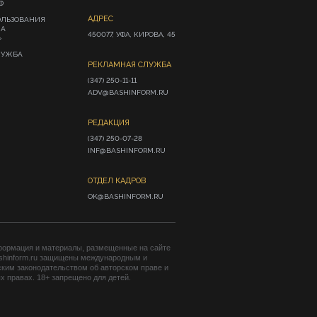
Ф
АДРЕС
ОЛЬЗОВАНИЯ
ИА
450077, УФА, КИРОВА, 45
»
ЛУЖБА
РЕКЛАМНАЯ СЛУЖБА
(347) 250-11-11

ADV@BASHINFORM.RU
РЕДАКЦИЯ
(347) 250-07-28

INF@BASHINFORM.RU
ОТДЕЛ КАДРОВ
OK@BASHINFORM.RU
формация и материалы, размещенные на сайте
shinform.ru защищены международным и
ким законодательством об авторском праве и
 правах. 18+ запрещено для детей.