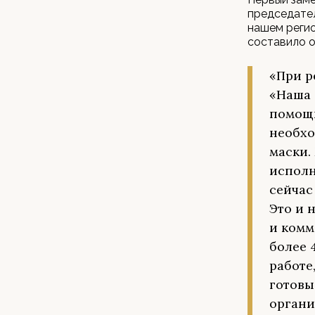
председател
нашем регио
составило о
«При р
«Наша 
помощи
необхо
маски.
исполн
сейчас
Это и 
и комм
более 
работе
готовы
органи