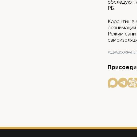
обследуют 
РБ.
Карантин в 
реанимации 
Режим санит
самоизоляци
#ЗДРАВООХРАНЕ
Присоедин