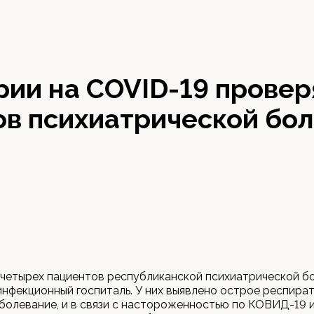
ии на COVID-19 провер
ов психиатрической бо
четырех пациентов республиканской психиатрической б
инфекционный госпиталь. У них выявлено острое респира
болевание, и в связи с настороженностью по КОВИД-19 