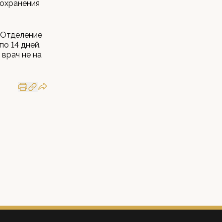
оохранения
 Отделение
о 14 дней.
врач не на