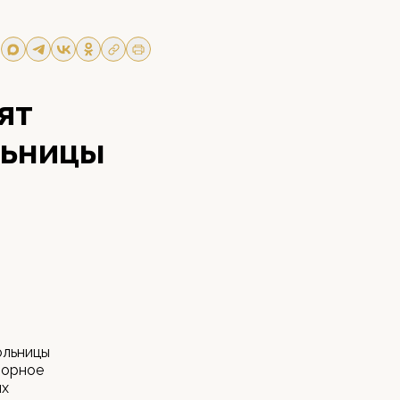
ят
льницы
ольницы
торное
их