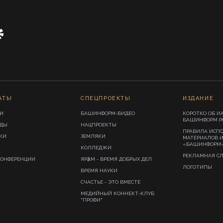
АТЫ
СПЕЦПРОЕКТЫ
ИЗДАНИЕ
И
БАШИНФОРМ-ВИДЕО
КОРОТКО ОБ И
БАШИНФОРМ.Р
ИДЫ
НАЦПРОЕКТЫ
ПРАВИЛА ИСП
КИ
ЗЕМЛЯКИ
МАТЕРИАЛОВ 
«БАШИНФОРМ
КОЛЛЕДЖИ
РЕКЛАМНАЯ С
КОНФЕРЕНЦИИ
ЯРҘАМ - ВРЕМЯ ДОБРЫХ ДЕЛ
ЛОГОТИПЫ
ВРЕМЯ НАУКИ
СЧАСТЬЕ - ЭТО ВМЕСТЕ
МЕДИЙНЫЙ КОННЕКТ-КЛУБ
"ПРОФИ"