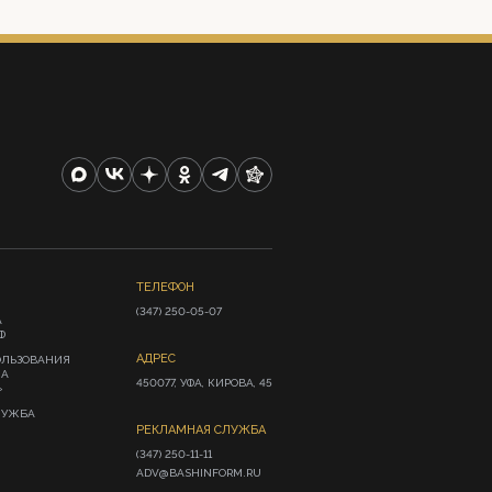
ТЕЛЕФОН
(347) 250-05-07
А
Ф
АДРЕС
ОЛЬЗОВАНИЯ
ИА
450077, УФА, КИРОВА, 45
»
ЛУЖБА
РЕКЛАМНАЯ СЛУЖБА
(347) 250-11-11

ADV@BASHINFORM.RU