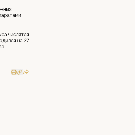
енных
ппаратами
уса числятся
рдился на 27
за