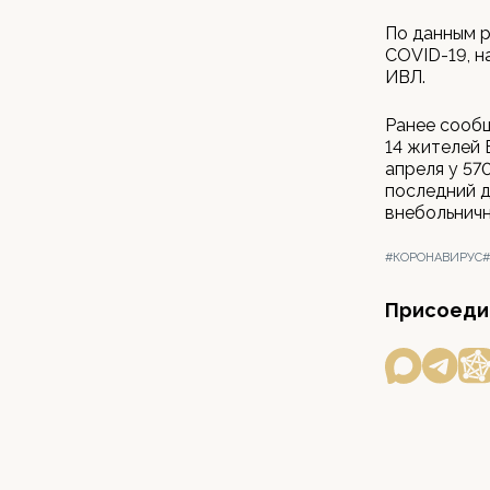
По данным р
COVID-19, н
ИВЛ.
Ранее сообщ
14 жителей 
апреля у 57
последний д
внебольничн
#КОРОНАВИРУС
Присоедин