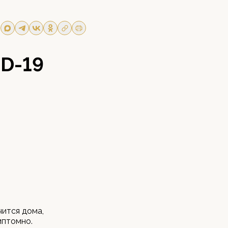
ID-19
чится дома,
мптомно.