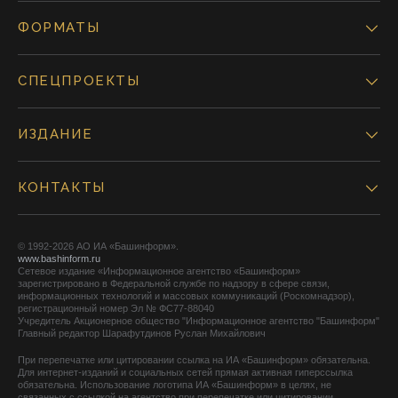
ФОРМАТЫ
СПЕЦПРОЕКТЫ
ИЗДАНИЕ
КОНТАКТЫ
© 1992-2026 АО ИА «Башинформ».
www.bashinform.ru
Сетевое издание «Информационное агентство «Башинформ»
зарегистрировано в Федеральной службе по надзору в сфере связи,
информационных технологий и массовых коммуникаций (Роскомнадзор),
регистрационный номер Эл № ФС77-88040
Учредитель Акционерное общество "Информационное агентство "Башинформ"
Главный редактор Шарафутдинов Руслан Михайлович
При перепечатке или цитировании ссылка на ИА «Башинформ» обязательна.
Для интернет-изданий и социальных сетей прямая активная гиперссылка
обязательна. Использование логотипа ИА «Башинформ» в целях, не
связанных с ссылкой на агентство при перепечатке или цитировании,