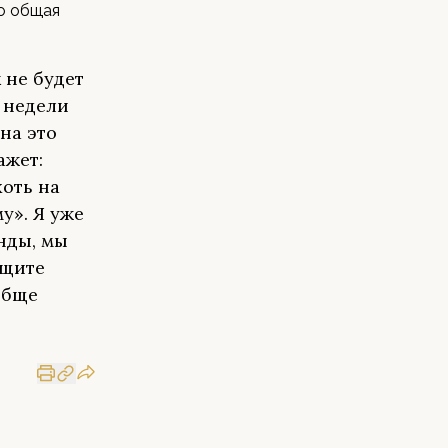
то общая
 не будет
 недели
на это
ажет:
хоть на
у». Я уже
нды, мы
ищите
обще