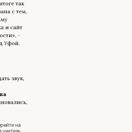
итоге так
ана с тем,
мму
а и сайт
сти», -
д Уфой.
ать звук,
ка
лновались,
ерейти на
а учитель