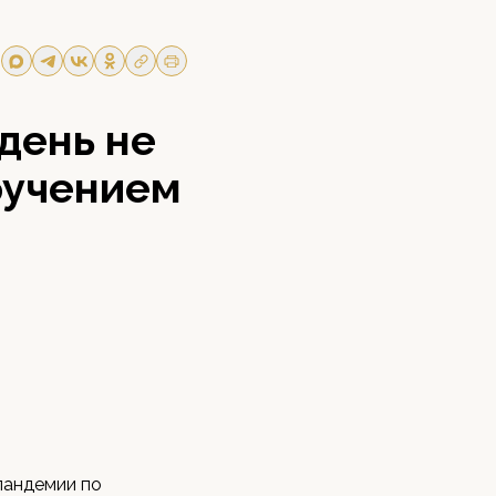
день не
бучением
пандемии по