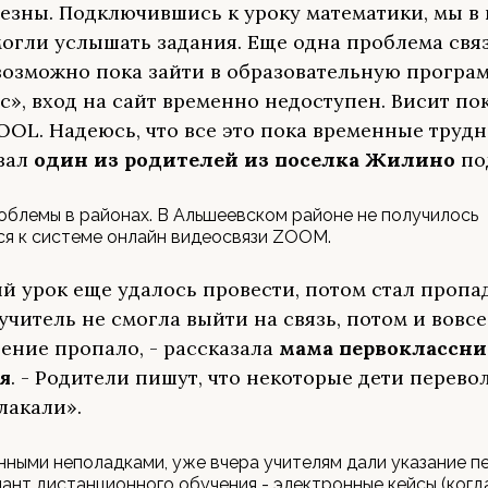
езны. Подключившись к уроку математики, мы в 
могли услышать задания. Еще одна проблема связ
возможно пока зайти в образовательную програ
с», вход на сайт временно недоступен. Висит пок
OL. Надеюсь, что все это пока временные трудно
зал
один из родителей из поселка Жилино
по
облемы в районах. В Альшеевском районе не получилось
я к системе онлайн видеосвязи ZOOM.
й урок еще удалось провести, потом стал пропад
 учитель не смогла выйти на связь, потом и вовсе
ение пропало, - рассказала
мама первоклассни
я
. - Родители пишут, что некоторые дети перево
лакали».
анными неполадками, уже вчера учителям дали указание п
ант дистанционного обучения - электронные кейсы (когд