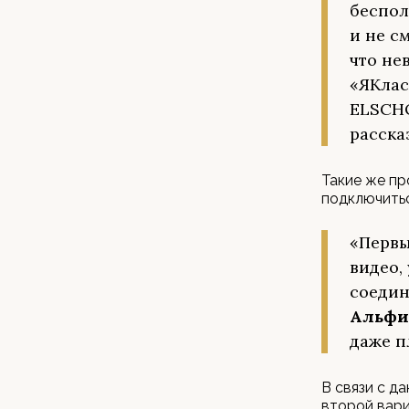
беспол
и не с
что не
«ЯКлас
ELSCHO
расска
Такие же пр
подключитьс
«Первы
видео,
соедин
Альфи
даже п
В связи с д
второй вари