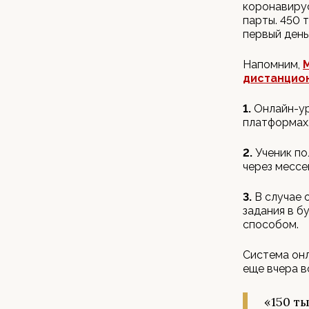
коронавирус
парты. 450 
первый день
Напомним,
дистанцио
1.
Онлайн-ур
платформах.
2.
Ученик по
через мессе
3.
В случае 
задания в б
способом.
Система онл
еще вчера в
«150 т