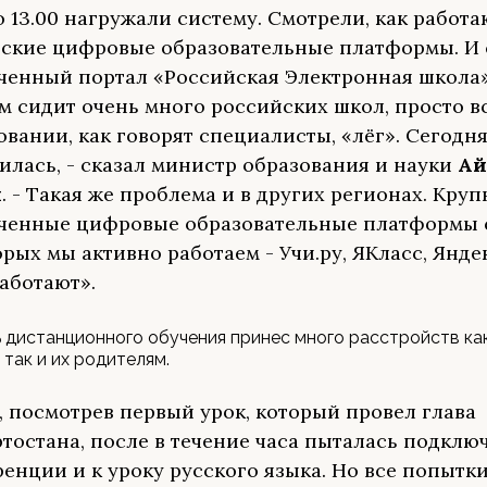
до 13.00 нагружали систему. Смотрели, как работа
ские цифровые образовательные платформы. И
ченный портал «Российская Электронная школа»
м сидит очень много российских школ, просто в
овании, как говорят специалисты, «лёг». Сегодн
илась, - сказал министр образования и науки
Ай
н
. - Такая же проблема и в других регионах. Кру
ченные цифровые образовательные платформы ст
орых мы активно работаем - Учи.ру, ЯКласс, Янде
работают».
 дистанционного обучения принес много расстройств ка
 так и их родителям.
, посмотрев первый урок, который провел глава
тостана, после в течение часа пыталась подключ
енции и к уроку русского языка. Но все попытк