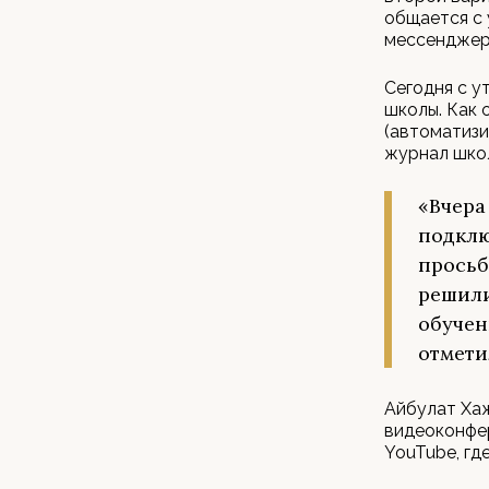
общается с 
мессенджеры
Сегодня с у
школы. Как 
(автоматиз
журнал школь
«Вчера
подклю
просьб
решили
обучен
отмети
Айбулат Ха
видеоконфер
YouTube, гд