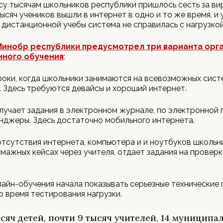
у тысячам школьников республики пришлось сесть за ви
тысяч учеников вышли в интернет в одно и то же время, и 
 дистанционной учебы система не справилась с нагрузкой
Минобр республики предусмотрел три варианта орг
нного обучения
:
оки, когда школьники занимаются на всевозможных сист
 Здесь требуются девайсы и хороший интернет.
лучает задания в электронном журнале, по электронной 
нджеры. Здесь достаточно мобильного интернета.
отсутствия интернета, компьютера и и ноутбуков школьн
умажных кейсах через учителя, отдает задания на провер
айн-обучения начала показывать серьезные технические
о время тестирования нагрузки.
ысяч детей, почти 9 тысяч учителей, 14 муниципа