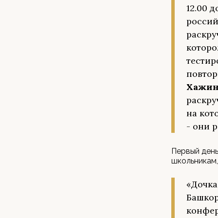
12.00 
россий
раскру
которо
тестир
повтор
Хажи
раскру
на кот
- они 
Первый день
школьникам,
«Дочка
Башкор
конфер