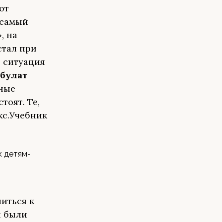
ют
 самый
, на
стал при
я ситуация
булат
пные
оят. Те,
кс.Учебник
к детям-
иться к
и были