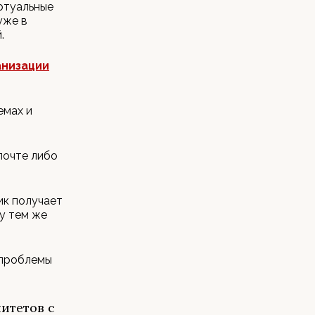
ртуальные
уже в
.
анизации
емах и
почте либо
ик получает
ку тем же
 проблемы
литетов с