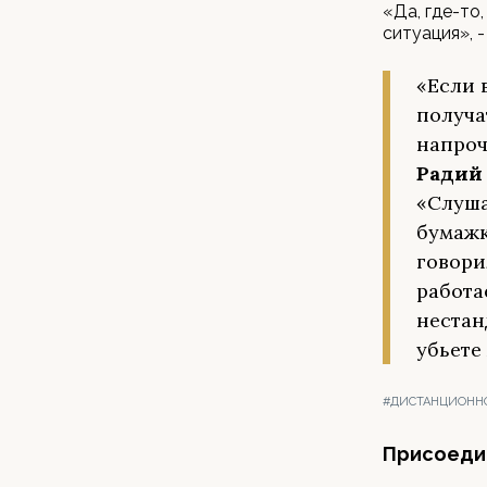
«Да, где-то
ситуация», 
«Если 
получа
напроч
Радий
«Слуша
бумажк
говори
работа
нестан
убьете
#ДИСТАНЦИОНН
Присоедин