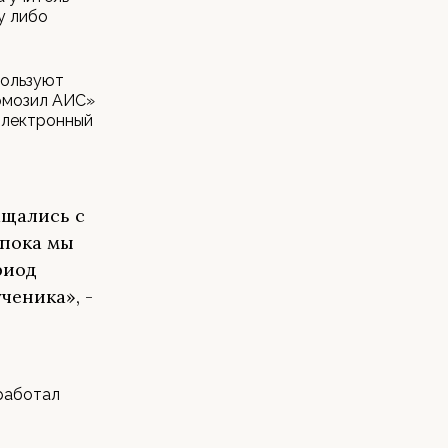
у либо
пользуют
ормозил АИС»
электронный
ащались с
 пока мы
риод
ченика», -
работал