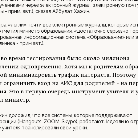
учениками через электронный журнал, электронную почт
 - прим. авт.), сказал Айбулат Хажин.
тра «легли» почти все электронные журналы, которые ис
отметил министр образования, «достаточно серьезно т
ированная информационная система «Образование» или 
ника - прим.авт.).
 во время тестирования было около миллиона
чений одновременно. Хотя мы к родителям обр
ой минимизировать трафик интернета. Поэтому
 ограничить вход на АИС для родителей - на пе
ия. Это в первую очередь инструмент учителя и у
л министр.
жин доложил, что все системы, которые поддерживают
енции (Hangouts, ZOOM, Skype), работают. Идеально от
е учителя транслировали свои уроки.