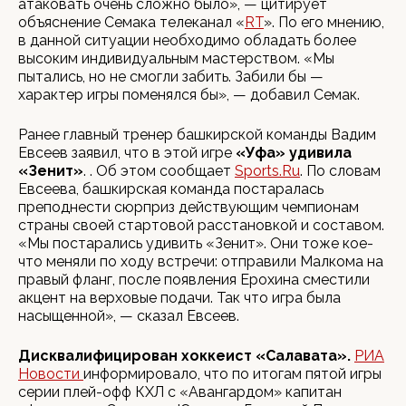
атаковать очень сложно было», — цитирует
объяснение Семака телеканал «
RT
». По его мнению,
в данной ситуации необходимо обладать более
высоким индивидуальным мастерством. «Мы
пытались, но не смогли забить. Забили бы —
характер игры поменялся бы», — добавил Семак.
Ранее главный тренер башкирской команды Вадим
Евсеев заявил, что в этой игре
«Уфа» удивила
«Зенит»
. . Об этом сообщает
Sports.Ru
. По словам
Евсеева, башкирская команда постаралась
преподнести сюрприз действующим чемпионам
страны своей стартовой расстановкой и составом.
«Мы постарались удивить «Зенит». Они тоже кое-
что меняли по ходу встречи: отправили Малкома на
правый фланг, после появления Ерохина сместили
акцент на верховые подачи. Так что игра была
насыщенной», — сказал Евсеев.
Дисквалифицирован х
оккеист «Салавата»
.
РИА
Новости
информировало, что по итогам пятой игры
серии плей-офф КХЛ с «Авангардом» капитан