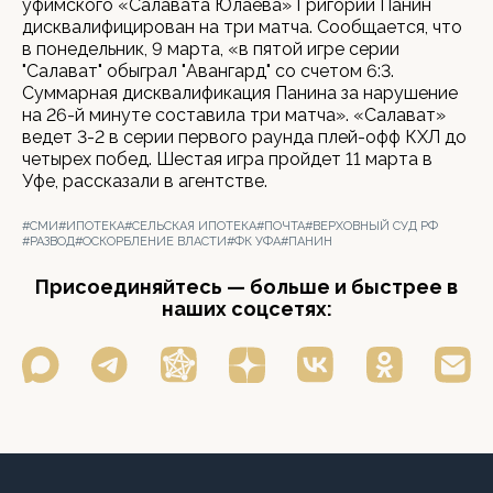
уфимского «Салавата Юлаева» Григорий Панин
дисквалифицирован на три матча. Сообщается, что
в понедельник, 9 марта, «в пятой игре серии
"Салават" обыграл "Авангард" со счетом 6:3.
Суммарная дисквалификация Панина за нарушение
на 26-й минуте составила три матча». «Салават»
ведет 3-2 в серии первого раунда плей-офф КХЛ до
четырех побед. Шестая игра пройдет 11 марта в
Уфе, рассказали в агентстве.
#СМИ
#ИПОТЕКА
#СЕЛЬСКАЯ ИПОТЕКА
#ПОЧТА
#ВЕРХОВНЫЙ СУД РФ
#РАЗВОД
#ОСКОРБЛЕНИЕ ВЛАСТИ
#ФК УФА
#ПАНИН
Присоединяйтесь — больше и быстрее в
наших соцсетях: