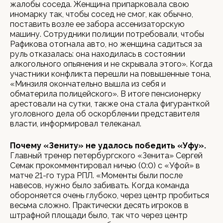
жалобы соседа. Женщина припарковала свою
иномарку так, чтобы сосед не смог, как обычно,
поставить возле ее забора ассенизаторскую
машину. Сотрудники полиции потребовали, чтобы
Рафикова отогнала авто, но женщина садиться за
руль отказалась: она находилась в состоянии
алкогольного опьянения и не скрывала этого». Когда
участники конфликта перешли на повышенные тона,
«Минзиля окончательно вышла из себя и
обматерила полицейского». В итоге пенсионерку
арестовали на сутки, также она стала фигуранткой
уголовного дела об оскорблении представителя
власти, информировал телеканал.
Почему «Зениту» не удалось победить «Уфу».
Главный тренер петербургского «Зенита» Сергей
Семак прокомментировал ничью (0:0) с «Уфой» в
матче 21-го тура РПЛ. «Моменты были после
навесов, нужно было забивать. Когда команда
обороняется очень глубоко, через центр пробиться
весьма сложно. Практически десять игроков в
штрафной площади было, так что через центр