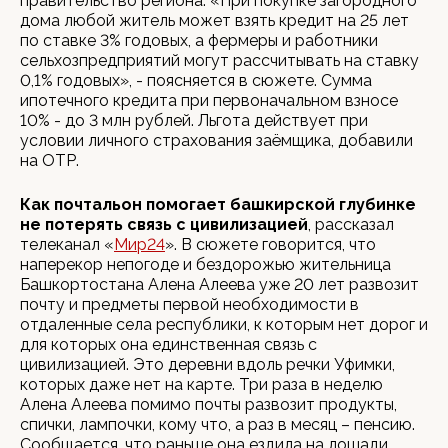
правительство региона. «При покупке загородного
дома любой житель может взять кредит на 25 лет
по ставке 3% годовых, а фермеры и работники
сельхозпредприятий могут рассчитывать на ставку
0,1% годовых», - поясняется в сюжете. Сумма
ипотечного кредита при первоначальном взносе
10% - до 3 млн рублей. Льгота действует при
условии личного страхования заёмщика, добавили
на ОТР.
Как почтальон помогает башкирской глубинке
не потерять связь с цивилизацией
, рассказал
телеканал «
Мир24
». В сюжете говорится, что
наперекор непогоде и бездорожью жительница
Башкортостана Алена Алеева уже 20 лет развозит
почту и предметы первой необходимости в
отдаленные села республики, к которым нет дорог и
для которых она единственная связь с
цивилизацией. Это деревни вдоль речки Уфимки,
которых даже нет на карте. Три раза в неделю
Алена Алеева помимо почты развозит продукты,
спички, лампочки, кому что, а раз в месяц – пенсию.
Сообщается, что раньше она ездила на лошади,