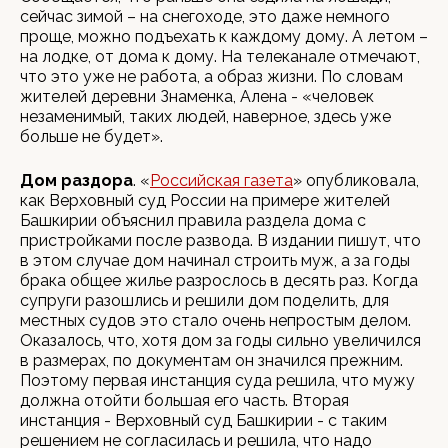
сейчас зимой – на снегоходе, это даже немного
проще, можно подъехать к каждому дому. А летом –
на лодке, от дома к дому. На телеканале отмечают,
что это уже не работа, а образ жизни. По словам
жителей деревни Знаменка, Алена - «человек
незаменимый, таких людей, наверное, здесь уже
больше не будет».
Дом раздора
. «
Российская газета
» опубликовала,
как Верховный суд России на примере жителей
Башкирии объяснил правила раздела дома с
пристройками после развода. В издании пишут, что
в этом случае дом начинал строить муж, а за годы
брака общее жилье разрослось в десять раз. Когда
супруги разошлись и решили дом поделить, для
местных судов это стало очень непростым делом.
Оказалось, что, хотя дом за годы сильно увеличился
в размерах, по документам он значился прежним.
Поэтому первая инстанция суда решила, что мужу
должна отойти большая его часть. Вторая
инстанция - Верховный суд Башкирии - с таким
решением не согласилась и решила, что надо