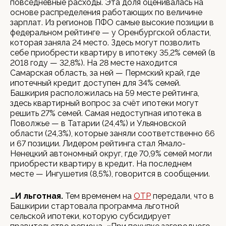
повседневные расходы. Эта доля оценивалась на
основе распределения работающих по величине
зарплат. Из регионов ПФО самые высокие позиции в
федеральном рейтинге — у Оренбургской области,
которая заняла 24 место. Здесь могут позволить
себе приобрести квартиру в ипотеку 35,2% семей (в
2018 году — 32,8%). На 28 месте находится
Самарская область, за ней — Пермский край, где
ипотечный кредит доступен для 34% семей.
Башкирия расположилась на 59 месте рейтинга,
здесь квартирный вопрос за счёт ипотеки могут
решить 27% семей. Самая недоступная ипотека в
Поволжье — в Татарии (24,4%) и Ульяновской
области (24,3%), которые заняли соответственно 66
и 67 позиции. Лидером рейтинга стал Ямало-
Ненецкий автономный округ, где 70,9% семей могли
приобрести квартиру в кредит. На последнем
месте — Ингушетия (8,5%), говорится в сообщении.
…И льготная.
Тем временем на
ОТР
передали, что в
Башкирии стартовала программа льготной
сельской ипотеки, которую субсидирует