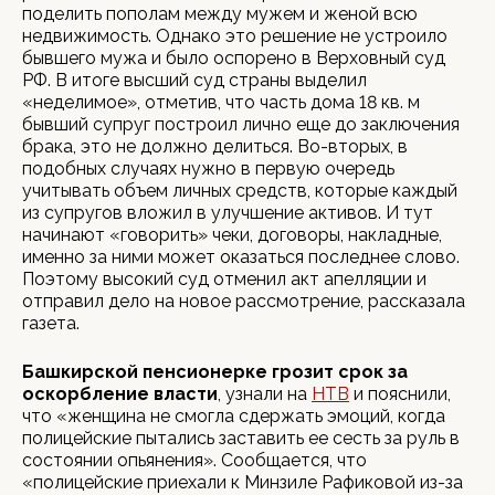
поделить пополам между мужем и женой всю
недвижимость. Однако это решение не устроило
бывшего мужа и было оспорено в Верховный суд
РФ. В итоге высший суд страны выделил
«неделимое», отметив, что часть дома 18 кв. м
бывший супруг построил лично еще до заключения
брака, это не должно делиться. Во-вторых, в
подобных случаях нужно в первую очередь
учитывать объем личных средств, которые каждый
из супругов вложил в улучшение активов. И тут
начинают «говорить» чеки, договоры, накладные,
именно за ними может оказаться последнее слово.
Поэтому высокий суд отменил акт апелляции и
отправил дело на новое рассмотрение, рассказала
газета.
Башкирской пенсионерке грозит срок за
оскорбление власти
, узнали на
НТВ
и пояснили,
что «женщина не смогла сдержать эмоций, когда
полицейские пытались заставить ее сесть за руль в
состоянии опьянения». Сообщается, что
«полицейские приехали к Минзиле Рафиковой из-за