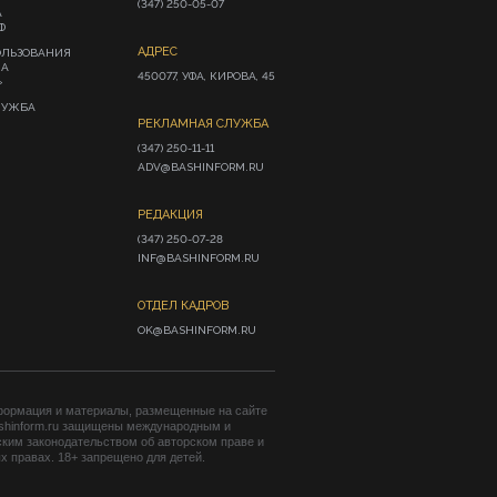
(347) 250-05-07
А
Ф
АДРЕС
ОЛЬЗОВАНИЯ
ИА
450077, УФА, КИРОВА, 45
»
ЛУЖБА
РЕКЛАМНАЯ СЛУЖБА
(347) 250-11-11

ADV@BASHINFORM.RU
РЕДАКЦИЯ
(347) 250-07-28

INF@BASHINFORM.RU
ОТДЕЛ КАДРОВ
OK@BASHINFORM.RU
формация и материалы, размещенные на сайте
shinform.ru защищены международным и
ким законодательством об авторском праве и
 правах. 18+ запрещено для детей.