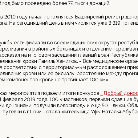
 год было проведено более 72 тысяч донаций.
 в 2019 году начал пополняться Башкирский регистр дон
зга. На сегодняшний день в нем числятся уже 3 319 потен
ужбы есть филиалы во всех медицинских округах республ
ереливания в районных больницах и отделение переливан
ассказал на итоговом заседании главный врач Республик
еливания крови Рамиль Хамитов. - Все медицинские орга
 в соответствии с территориальным расположением прик
еливания крови или ее филиалу, расстояние между прои
м компонентов крови не превышает 100 км».
ках мероприятия подвели итоги конкурса
«Добрый доно
1 февраля 2019 года. 100 участников, первыми сдавшие б
и донациями, получили велосипеды и еще 50 - лыжи. Об
- путевки в г.Сочи - стала жительница Уфы Наталья Абуба