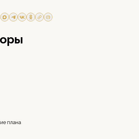
норы
ние плана