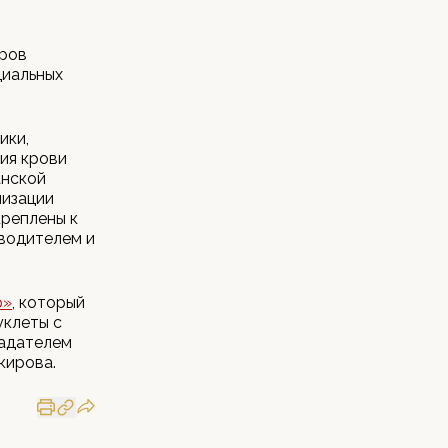
оров
циальных
ики,
ия крови
анской
низации
реплены к
зводителем и
р»
, который
уклеты с
ладателем
кирова.