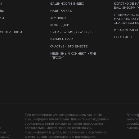
И
БАШИНФОРМ-ВИДЕО
КОРОТКО ОБ И
БАШИНФОРМ.Р
ИДЫ
НАЦПРОЕКТЫ
ПРАВИЛА ИСП
КИ
ЗЕМЛЯКИ
МАТЕРИАЛОВ 
«БАШИНФОРМ
КОЛЛЕДЖИ
РЕКЛАМНАЯ С
КОНФЕРЕНЦИИ
ЯРҘАМ - ВРЕМЯ ДОБРЫХ ДЕЛ
ЛОГОТИПЫ
ВРЕМЯ НАУКИ
СЧАСТЬЕ - ЭТО ВМЕСТЕ
МЕДИЙНЫЙ КОННЕКТ-КЛУБ
"ПРОФИ"
При перепечатке или цитировании ссылка на ИА
Вся ин
«Башинформ» обязательна. Для интернет-изданий и
www.ba
социальных сетей прямая активная гиперссылка
российс
й
обязательна. Использование логотипа ИА
смежных
нных
«Башинформ» в целях, не связанных с ссылкой на
адзор),
агентство при перепечатке или цитировании,