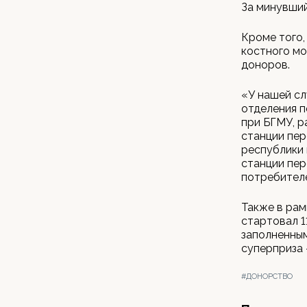
За минувший
Кроме того,
костного мо
доноров.
«У нашей сл
отделения п
при БГМУ, р
станции пер
республики
станции пер
потребителе
Также в рам
стартовал 1
заполненным
суперприза 
#ДОНОРСТВО