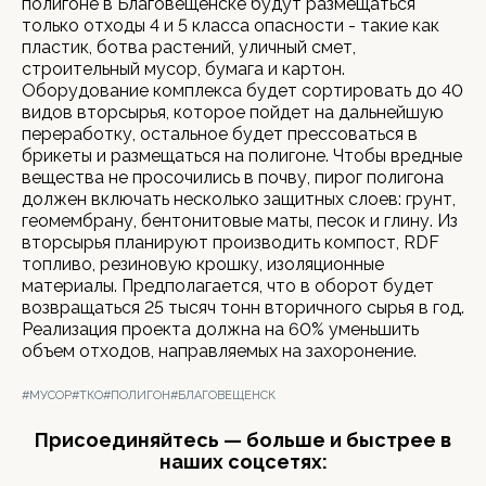
полигоне в Благовещенске будут размещаться
только отходы 4 и 5 класса опасности - такие как
пластик, ботва растений, уличный смет,
строительный мусор, бумага и картон.
Оборудование комплекса будет сортировать до 40
видов вторсырья, которое пойдет на дальнейшую
переработку, остальное будет прессоваться в
брикеты и размещаться на полигоне. Чтобы вредные
вещества не просочились в почву, пирог полигона
должен включать несколько защитных слоев: грунт,
геомембрану, бентонитовые маты, песок и глину. Из
вторсырья планируют производить компост, RDF
топливо, резиновую крошку, изоляционные
материалы. Предполагается, что в оборот будет
возвращаться 25 тысяч тонн вторичного сырья в год.
Реализация проекта должна на 60% уменьшить
объем отходов, направляемых на захоронение.
#МУСОР
#ТКО
#ПОЛИГОН
#БЛАГОВЕЩЕНСК
Присоединяйтесь — больше и быстрее в
наших соцсетях: