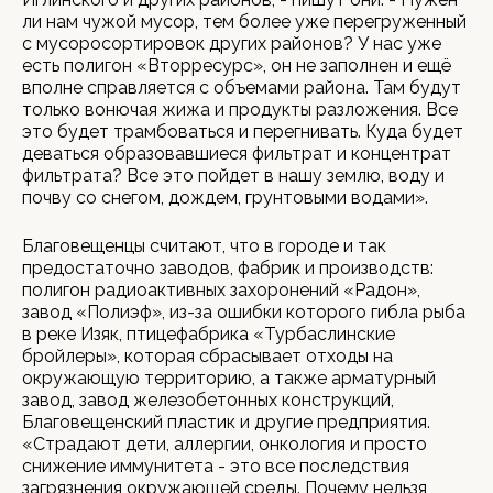
ли нам чужой мусор, тем более уже перегруженный
с мусоросортировок других районов? У нас уже
есть полигон «Вторресурс», он не заполнен и ещё
вполне справляется с объемами района. Там будут
только вонючая жижа и продукты разложения. Все
это будет трамбоваться и перегнивать. Куда будет
деваться образовавшиеся фильтрат и концентрат
фильтрата? Все это пойдет в нашу землю, воду и
почву со снегом, дождем, грунтовыми водами».
Благовещенцы считают, что в городе и так
предостаточно заводов, фабрик и производств:
полигон радиоактивных захоронений «Радон»,
завод «Полиэф», из-за ошибки которого гибла рыба
в реке Изяк, птицефабрика «Турбаслинские
бройлеры», которая сбрасывает отходы на
окружающую территорию, а также арматурный
завод, завод железобетонных конструкций,
Благовещенский пластик и другие предприятия.
«Страдают дети, аллергии, онкология и просто
снижение иммунитета - это все последствия
загрязнения окружающей среды. Почему нельзя