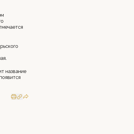
ем
го
тмечается
брьского
ая.
ит название
появится