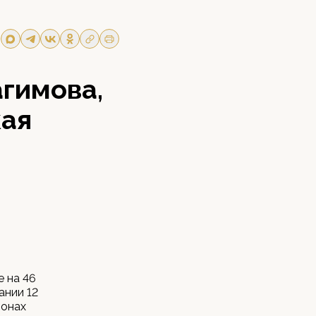
агимова,
кая
е на 46
ании 12
йонах