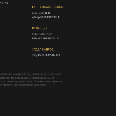
ЛУЖБА
РЕКЛАМНАЯ СЛУЖБА
(347) 250-11-11

ADV@BASHINFORM.RU
РЕДАКЦИЯ
(347) 250-07-28

INF@BASHINFORM.RU
ОТДЕЛ КАДРОВ
OK@BASHINFORM.RU
формация и материалы, размещенные на сайте
shinform.ru защищены международным и
ким законодательством об авторском праве и
 правах. 18+ запрещено для детей.