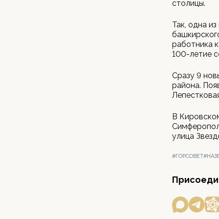
столицы.
Так, одна и
башкирского
работника к
100-летие с
Сразу 9 нов
района. Поя
Лепестковая
В Кировском
Симферопол
улица Звезд
#ГОРСОВЕТ
#НАЗ
Присоедин