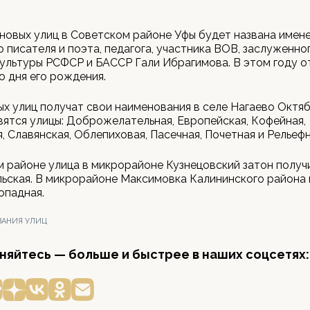
з новых улиц в Советском районе Уфы будет названа имен
 писателя и поэта, педагога, участника ВОВ, заслуженно
ультуры РСФСР и БАССР Гали Ибрагимова. В этом году о
о дня его рождения.
ых улиц получат свои наименования в селе Нагаево Октя
вятся улицы: Доброжелательная, Европейская, Кофейная,
, Славянская, Облепиховая, Пасечная, Почетная и Рельефн
 районе улица в микрорайоне Кузнецовский затон получ
ьская. В микрорайоне Максимовка Калининского района 
опадная.
ВАНИЯ УЛИЦ
яйтесь — больше и быстрее в наших соцсетях: