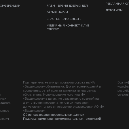
РЕКЛАМНАЯ С
КОНФЕРЕНЦИИ
ЯРҘАМ - ВРЕМЯ ДОБРЫХ ДЕЛ
ЛОГОТИПЫ
ВРЕМЯ НАУКИ
СЧАСТЬЕ - ЭТО ВМЕСТЕ
МЕДИЙНЫЙ КОННЕКТ-КЛУБ
"ПРОФИ"
При перепечатке или цитировании ссылка на ИА
Вся ин
«Башинформ» обязательна. Для интернет-изданий и
www.ba
социальных сетей прямая активная гиперссылка
российс
й
обязательна. Использование логотипа ИА
смежных
нных
«Башинформ» в целях, не связанных с ссылкой на
адзор),
агентство при перепечатке или цитировании,
допускается только с письменного разрешения АО ИА
ионное
«Башинформ».
Об использовании персональных данных
йлович
Правила применения рекомендательных технологий