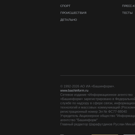
СПОРТ
ПРЕСС-
ПРОИСШЕСТВИЯ
ТЕСТЫ
ДЕТАЛЬНО
© 1992-2026 АО ИА «Башинформ».
www.bashinform.ru
Сетевое издание «Информационное агентство
«Башинформ» зарегистрировано в Федерально
службе по надзору в сфере связи, информацио
технологий и массовых коммуникаций (Роскомн
регистрационный номер Эл № ФС77-88040
Учредитель Акционерное общество "Информац
агентство "Башинформ"
Главный редактор Шарафутдинов Руслан Миха