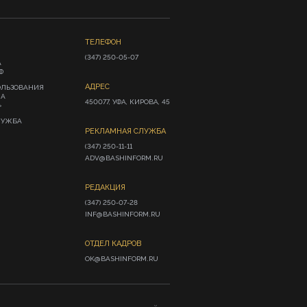
ТЕЛЕФОН
(347) 250-05-07
А
Ф
АДРЕС
ОЛЬЗОВАНИЯ
ИА
450077, УФА, КИРОВА, 45
»
ЛУЖБА
РЕКЛАМНАЯ СЛУЖБА
(347) 250-11-11

ADV@BASHINFORM.RU
РЕДАКЦИЯ
(347) 250-07-28

INF@BASHINFORM.RU
ОТДЕЛ КАДРОВ
OK@BASHINFORM.RU