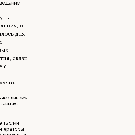
вещание.
у на
чения, и
алось для
о
ных
тия, связи
е с
ссии.
чей линии»,
занных с
е тысячи
 операторы