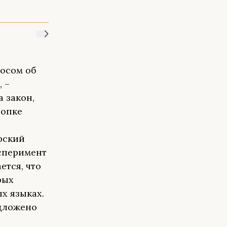
росом об
 –
 закон,
нопке
рский
ксперимент
ется, что
рых
х языках.
едложено