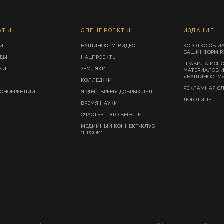
АТЫ
СПЕЦПРОЕКТЫ
ИЗДАНИЕ
И
БАШИНФОРМ-ВИДЕО
КОРОТКО ОБ И
БАШИНФОРМ.Р
ИДЫ
НАЦПРОЕКТЫ
ПРАВИЛА ИСП
КИ
ЗЕМЛЯКИ
МАТЕРИАЛОВ 
«БАШИНФОРМ
КОЛЛЕДЖИ
РЕКЛАМНАЯ С
КОНФЕРЕНЦИИ
ЯРҘАМ - ВРЕМЯ ДОБРЫХ ДЕЛ
ЛОГОТИПЫ
ВРЕМЯ НАУКИ
СЧАСТЬЕ - ЭТО ВМЕСТЕ
МЕДИЙНЫЙ КОННЕКТ-КЛУБ
"ПРОФИ"