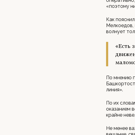
оперативно,
«поэтому ни
Как пояснил
Мелкоедов, 
волнует тол
«Есть 
движен
маломо
По мнению 
Башкортоста
линия».
По их слова
оказанием в
крайне неве
Не менее ва
вещание, св