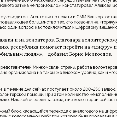
 в течение всего нескольких секунд отвечали на поступа
какого затыка не произошло», констатировал Алексей Во
 руководитель Агентства по печати и СМИ Башкортоста
подавляющее большинство тех, кто позвонил на «горячу
ько один вопрос: как подключиться к цифровому вещанию
заявки и на волонтеров. Благодаря волонтерском
ию, республика помогает перейти на «цифру» 
бильным людям», - добавил Борис Мелкоедов.
представителей Минкомсвязи страны, работа волонтеров
не организована на таком же высоком уровне, как и «го
м, в течение дня сейчас поступает около 200-250 заявок,
олонтерской помощи. При этом количество неисполненны
лико. Никакой очереди на ожидание волонтеров сейчас н
жный блок, касающийся перехода с аналогового на цифр
язан с колоссальной работой, которая была проделана в 