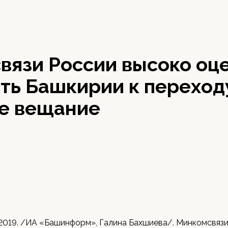
9
вязи России высоко оц
ть Башкирии к переход
е вещание
 2019. /ИА «Башинформ», Галина Бахшиева/. Минкомсвяз