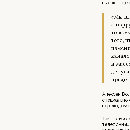
высоко оцен
«Мы вы
«цифру
то вре
того, 
измени
канало
и масс
депута
предст
Алексей Вол
специально 
переходом 
Так, только
телефонных 