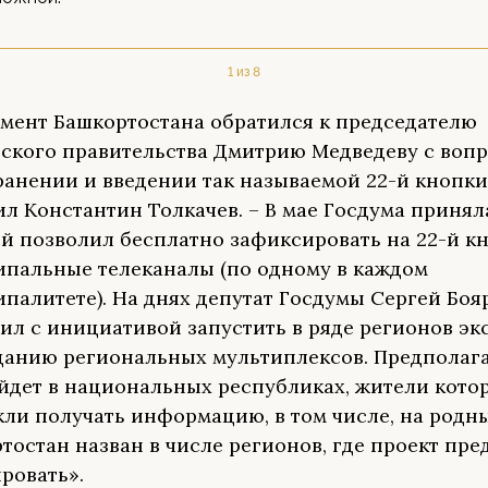
1 из 8
мент Башкортостана обратился к председателю
ского правительства Дмитрию Медведеву с воп
ранении и введении так называемой 22-й кнопки,
л Константин Толкачев. – В мае Госдума приняла
й позволил бесплатно зафиксировать на 22-й к
пальные телеканалы (по одному в каждом
палитете). На днях депутат Госдумы Сергей Боя
ил с инициативой запустить в ряде регионов э
данию региональных мультиплексов. Предполага
йдет в национальных республиках, жители кото
ли получать информацию, в том числе, на родны
тостан назван в числе регионов, где проект пр
ровать».