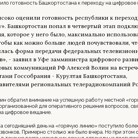
ило готовность Башкортостана к переходу на цифровое 
соко оценили готовность республики к переход
». Башкортостан попал в четвертый этап подклю
мя, которое у него было, максимально использов
чтобы как можно больше людей почувствовали, чт
лась форма передачи федеральных телевизион
в», - заявил в Уфе замминистра цифрового разви
овых коммуникаций РФ Алексей Волин на встреч
тами Госсобрания - Курултая Башкортостана,
авителями региональных телерадиокомпаний Ро
ин обратил внимание на успешную работу местной «горя
организованной для оперативного решения вопросов, свя
на цифровое вещание.
 за сегодняшний день на «горячую линию» поступило боле
звонков. Примерно столько же было вчера. Но при этом