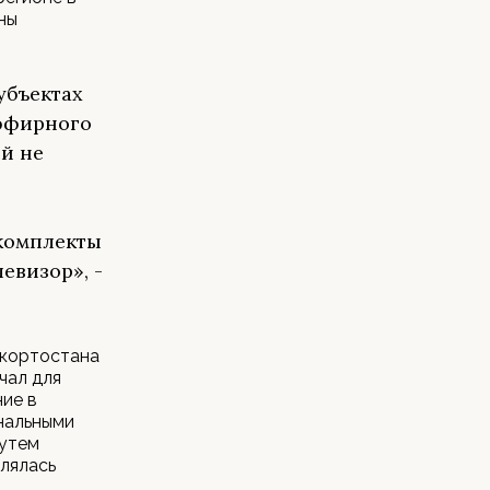
ны
убъектах
 эфирного
ей не
 комплекты
евизор», -
шкортостана
чал для
ие в
ональными
путем
лялась