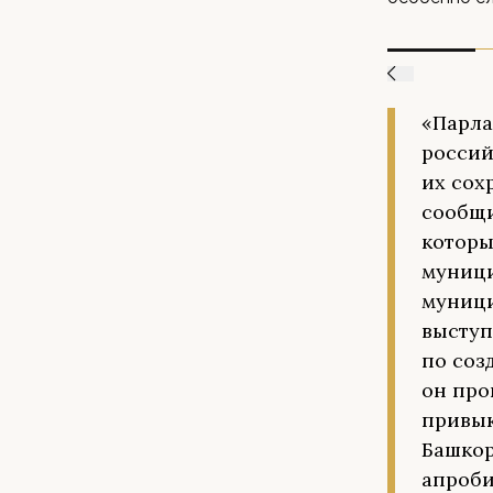
«Парла
россий
их сох
сообщи
которы
муници
муници
выступ
по соз
он про
привык
Башкор
апроби