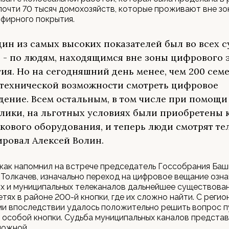
очти 70 тысяч домохозяйств, которые проживают вне зо
фирного покрытия.
дин из самых высоких показателей был во всех с
 - по людям, находящимся вне зоны цифрового
ия. Но на сегодняшний день менее, чем 200 сем
технической возможности смотреть цифровое
дение. Всем остальным, в том числе при помощи
лики, на льготных условиях были приобретены
кового оборудования, и теперь люди смотрят тел
ровал Алексей Волин.
как напомнил на встрече председатель Госсобрания Ба
Толкачев, изначально переход на цифровое вещание озна
х и муниципальных телеканалов дальнейшее существован
етях в районе 200-й кнопки, где их сложно найти. С реги
ми впоследствии удалось положительно решить вопрос 
 особой кнопки. Судьба муниципальных каналов представ
ложной.