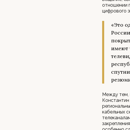
отношении п
цифрового э
«Это о
России
покрыт
имеют 
телеви
респуб
спутни
резюми
Между тем, 
Константин 
региональны
кабельных с
телеканала
закрепления
особенно с