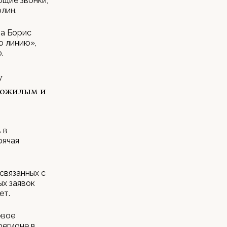
ющие звонки,
лин.
на Борис
ю линию»,
.
у
пожилым и
 в
рячая
 связанных с
х заявок
ет.
овое
регионе в