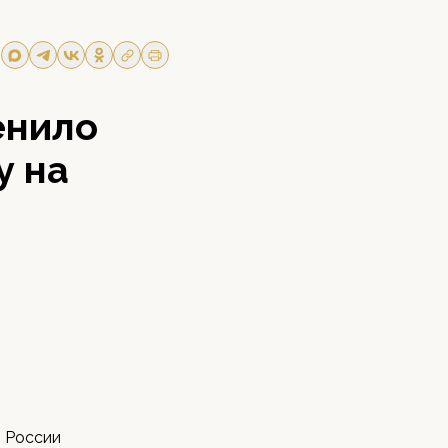
енило
у на
и России