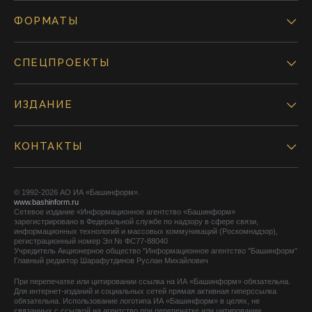
ФОРМАТЫ
СПЕЦПРОЕКТЫ
ИЗДАНИЕ
КОНТАКТЫ
© 1992-2026 АО ИА «Башинформ».
www.bashinform.ru
Сетевое издание «Информационное агентство «Башинформ»
зарегистрировано в Федеральной службе по надзору в сфере связи,
информационных технологий и массовых коммуникаций (Роскомнадзор),
регистрационный номер Эл № ФС77-88040
Учредитель Акционерное общество "Информационное агентство "Башинформ"
Главный редактор Шарафутдинов Руслан Михайлович
При перепечатке или цитировании ссылка на ИА «Башинформ» обязательна.
Для интернет-изданий и социальных сетей прямая активная гиперссылка
обязательна. Использование логотипа ИА «Башинформ» в целях, не
связанных с ссылкой на агентство при перепечатке или цитировании,