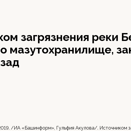
ом загрязнения реки Б
ло мазутохранилище, з
азад
 2019. /ИА «Башинформ», Гульфия Акулова/. Источником з