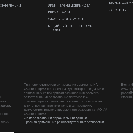
РЕКЛАМНАЯ С
КОНФЕРЕНЦИИ
ЯРҘАМ - ВРЕМЯ ДОБРЫХ ДЕЛ
ЛОГОТИПЫ
ВРЕМЯ НАУКИ
СЧАСТЬЕ - ЭТО ВМЕСТЕ
МЕДИЙНЫЙ КОННЕКТ-КЛУБ
"ПРОФИ"
При перепечатке или цитировании ссылка на ИА
Вся ин
«Башинформ» обязательна. Для интернет-изданий и
www.ba
социальных сетей прямая активная гиперссылка
российс
й
обязательна. Использование логотипа ИА
смежных
нных
«Башинформ» в целях, не связанных с ссылкой на
адзор),
агентство при перепечатке или цитировании,
допускается только с письменного разрешения АО ИА
ионное
«Башинформ».
Об использовании персональных данных
йлович
Правила применения рекомендательных технологий