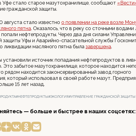
 в Уфе стало старое мазутохранилище, сообщают
«Вести
ие гражданской защиты.
0 августа стало известно
о появлении на реке возле Мо
ляного пятна
. Оказалось, что в реку со сточными водами
 попали нефтепродукты. Через два дня силами Управлени
й защиты Уфы и Аварийно-спасательной службы Госкомит
о ликвидации масляного пятна была
завершена
.
ы установили источник попадания нефтепродуктов в лив
. Это забытое мазутохранилище, которое находится неп
то рядом находится законсервированный завод горного
я, который использовал в своей работе мазут. Предпри
ольше 15 лет назад.
ПРОДУКТА
#НЕФТЕПРОДУКТЫ
#ЭКОЛОГИЯ
#УПРАВЛЕНИЕ ГРАЖДАНСКОЙ ЗАЩИТЫ
яйтесь — больше и быстрее в наших соцсетях: