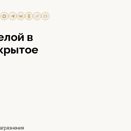
елой в
акрытое
агрязнения