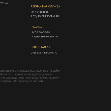
ЛУЖБА
РЕКЛАМНАЯ СЛУЖБА
(347) 250-11-11

ADV@BASHINFORM.RU
РЕДАКЦИЯ
(347) 250-07-28

INF@BASHINFORM.RU
ОТДЕЛ КАДРОВ
OK@BASHINFORM.RU
формация и материалы, размещенные на сайте
shinform.ru защищены международным и
ким законодательством об авторском праве и
 правах. 18+ запрещено для детей.