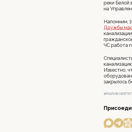
реки Белой
на Управлен
Напомним, 1
Дружбы мас
канализации
гражданско
ЧС работа п
Специалист
канализацию
Известно, ч
оборудовани
закрылось б
#РАЗЛИВ НЕФТЕ
Присоедин