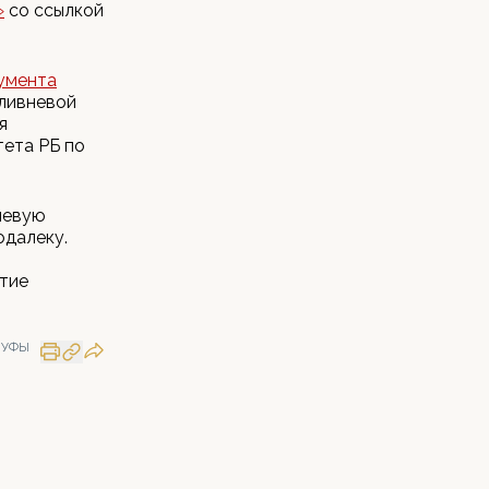
»
со ссылкой
нумента
 ливневой
я
ета РБ по
невую
одалеку.
ятие
 УФЫ