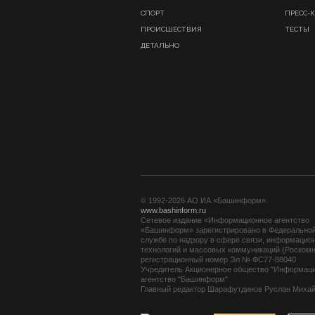
СПОРТ
ПРЕСС-
ПРОИСШЕСТВИЯ
ТЕСТЫ
ДЕТАЛЬНО
© 1992-2026 АО ИА «Башинформ».
www.bashinform.ru
Сетевое издание «Информационное агентство
«Башинформ» зарегистрировано в Федерально
службе по надзору в сфере связи, информацио
технологий и массовых коммуникаций (Роскомн
регистрационный номер Эл № ФС77-88040
Учредитель Акционерное общество "Информац
агентство "Башинформ"
Главный редактор Шарафутдинов Руслан Миха