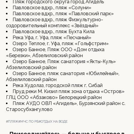
Пляж городского округа город Агидель
Павловское вдхр., пляж «Солуни»
Павловское вдхр., пляж «Павловский парк»
Павловское вдхр., пляж Физкультурно-
оздоровительный комплекс «Звёздный»
Павловское вдхр., пляж Бухта Кила
Река Уфа, г. Уфа, пляж «Песчаный»
Озеро Теплое, г. Уфа, пляж «Гольфстрим»
Озеро Банное, Пляж ООО «Дом отдыха
«Березки», Абзелиловский район
Озеро Банное, Пляж санатория «Якты-Куль»
Абзелиловский район
Озеро Банное, пляж санатория «Юбилейный»,
Абзелиловский район
Река Худолаз, городской пляж г. Сибай
Пруд реки М. Кизил пляж зона отдыха «Остров»
ГЛЦ ООО «Абзаково» Белорецкий район
Пляж АУДО ОВЛ «Агидель», Бурзянский район с.
Старосубхангулово
#ПЛЯЖ
#МЧС ПО РБ
#ОТДЫХ НА ВОДЕ
Присоединяйтесь — больше и быстрее в