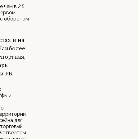
 чем в 2,5
 первом
 с оборотом
стах и на
 Наиболее
портная,
арь
и РБ.
о
Уфы и
го
территории.
сейна для
 торговый
 четвертом
кс и центр