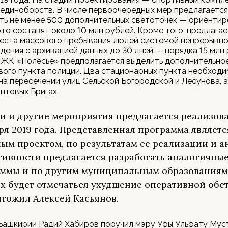
единоборств. В числе первоочередных мер предлагается
ть не менее 500 дополнительных светоточек — ориенти
это составят около 10 млн рублей. Кроме того, предлага
места массового пребывания людей системой непрерывно
ения с архивацией данных до 30 дней — порядка 15 млн 
 ЖК «Полесье» предполагается выделить дополнительно
вого пункта полиции. Два стационарных пункта необход
на пересечении улиц Сельской Богородской и Лесунова, а
нтовых Бригах.
ти и другие мероприятия предлагается реализова
ря 2019 года. Представленная программа являетс
ым проектом, по результатам ее реализации и а
ивности предлагается разработать аналогичны
ммы и по другим муниципальным образованиям,
х будет отмечаться ухудшение оперативной обс
тожил Алексей Касьянов.
 Башкирии Радий Хабиров поручил мэру Уфы Ульфату Мус