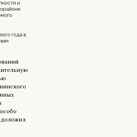
пности и
рорайоне
нного
лого года в
амым
ований
жительную
ью
ининского
анных
м
 особо
— доложил