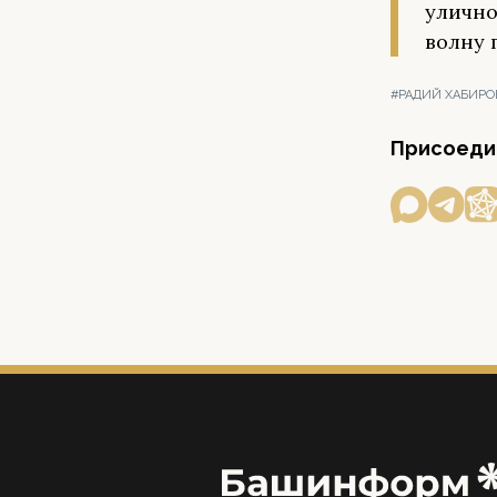
улично
волну 
#РАДИЙ ХАБИРО
Присоедин