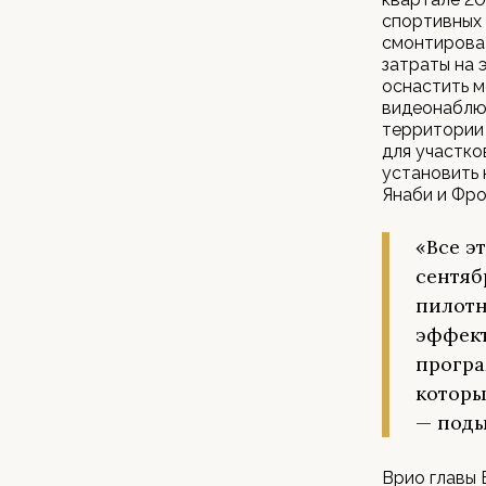
спортивных 
смонтирова
затраты на 
оснастить 
видеонаблюд
территории
для участко
установить 
Янаби и Фро
«Все э
сентяб
пилотн
эффект
програ
которы
— поды
Врио главы