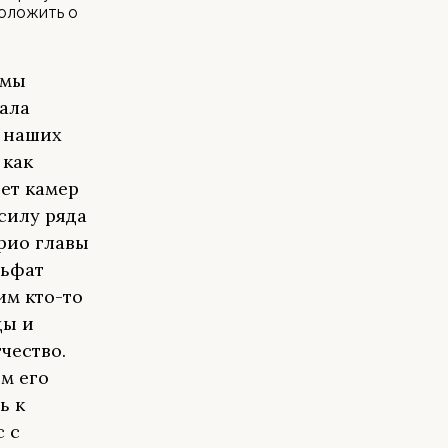
доложить о
 мы
ала
ы наших
 как
ет камер
силу ряда
врио главы
льфат
им кто-то
ды и
чество.
ем его
ь к
с с