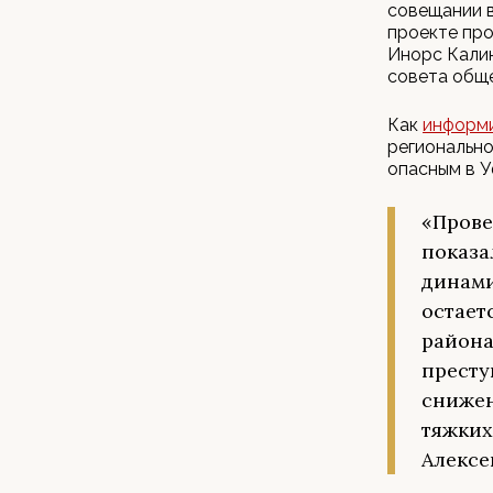
совещании в
проекте пр
Инорс Кали
совета обще
Как
информ
регионально
опасным в У
«Прове
показа
динами
остает
района
престу
снижен
тяжких
Алексе