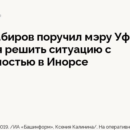
9
абиров поручил мэру Уф
я решить ситуацию с
ностью в Инорсе
2019. /ИА «Башинформ», Ксения Калинина/. На оператив