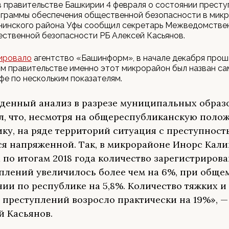
 правительстве Башкирии 4 февраля о состоянии престу
ограммы обеспечения общественной безопасности в мик
нинского района Уфы сообщил секретарь Межведомстве
ственной безопасности РБ Алексей Касьянов.
ировало
агентство «Башинформ», в начале декабря прош
м правительстве именно этот микрорайон был назван с
фе по нескольким показателям.
денный анализ в разрезе муниципальных образ
л, что, несмотря на общереспубликанскую поло
ку, на ряде территорий ситуация с преступност
ся напряженной. Так, в микрорайоне Инорс Кал
 по итогам 2018 года количество зарегистриров
плений увеличилось более чем на 6%, при обще
ии по республике на 5,8%. Количество тяжких и
 преступлений возросло практически на 19%», 
й Касьянов.