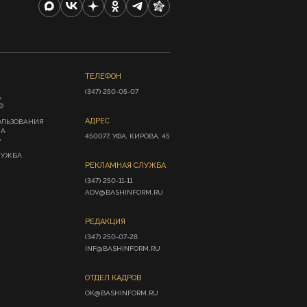
ТЕЛЕФОН
(347) 250-05-07
А
Ф
АДРЕС
ОЛЬЗОВАНИЯ
ИА
450077, УФА, КИРОВА, 45
»
ЛУЖБА
РЕКЛАМНАЯ СЛУЖБА
(347) 250-11-11

ADV@BASHINFORM.RU
РЕДАКЦИЯ
(347) 250-07-28

INF@BASHINFORM.RU
ОТДЕЛ КАДРОВ
OK@BASHINFORM.RU