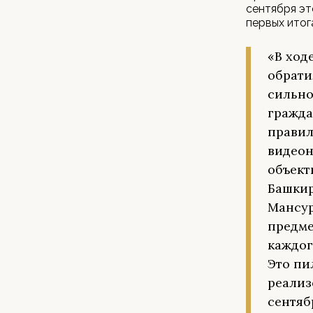
сентября эт
первых итог
«В ход
обрати
сильно
гражда
правил
видеон
объект
Башкир
Мансур
предме
каждог
Это пи
реализ
сентяб