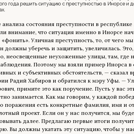
ого года решить ситуацию с преступностью в Инорсе и 
ах.
е анализа состояния преступности в республике
ли внимание, что ситуация именно в Инорсе нач
 «фонить». Уличная преступность, то, от чего м
н должны уберечь и защитить, увеличилась. Это,
о, неосвещенные неухоженные улицы, там, где н
аблюдения. Поэтому мы взяли пример Инорса в 
ивных и субъективных обстоятельств, — сказал 
ии Радий Хабиров и обратился к мэру Уфы. — У
ович, примите это как поручение. Пусть у вас эт
тно занимается. Как мы говорим, у каждой побе
о поражения есть конкретные фамилия, имя и от
лотный проект. Если он у нас получится, мы буд
овывать далее. Предлагаю первые итоги получит
рю. Вы должны укатать эту ситуацию, чтобы у на