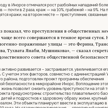
оду в Инорсе отмечался рост разбойных нападений более
тв — почти в 2 раза, краж — на 10%, грабежей – на 9%. На
ятся кражи, на втором месте — преступления, связанные
з показал, что преступления в общественных ме
 чаще всего совершаются в темное время суток.
огенно-пораженные улицы — это Ферина, Транс
ва, Тухвата Янаби, Мушникова», — сказал секрет
омственного совета общественной безопасност
активно развивается – застраивается, увеличивается ег
. С учетом этих факторов, совместно с администрацией 
о района, подготовлен проект программы обеспечения
ой безопасности в микрорайоне Инорс. Воплощение это
 жизнь позволит снизить уровень преступности на этой 
оекта предусмотрены: строительство плавательного бас
детей и подростков к здоровому образу жизни, крупный
озалом. Эти объекты планируют ввести в эксплуатацию в
19 года. На стадии проектирования — спортивный компле