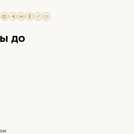
ы до
ном