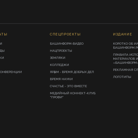
АТЫ
СПЕЦПРОЕКТЫ
ИЗДАНИЕ
И
БАШИНФОРМ-ВИДЕО
КОРОТКО ОБ И
БАШИНФОРМ.Р
ИДЫ
НАЦПРОЕКТЫ
ПРАВИЛА ИСП
КИ
ЗЕМЛЯКИ
МАТЕРИАЛОВ 
«БАШИНФОРМ
КОЛЛЕДЖИ
РЕКЛАМНАЯ С
КОНФЕРЕНЦИИ
ЯРҘАМ - ВРЕМЯ ДОБРЫХ ДЕЛ
ЛОГОТИПЫ
ВРЕМЯ НАУКИ
СЧАСТЬЕ - ЭТО ВМЕСТЕ
МЕДИЙНЫЙ КОННЕКТ-КЛУБ
"ПРОФИ"