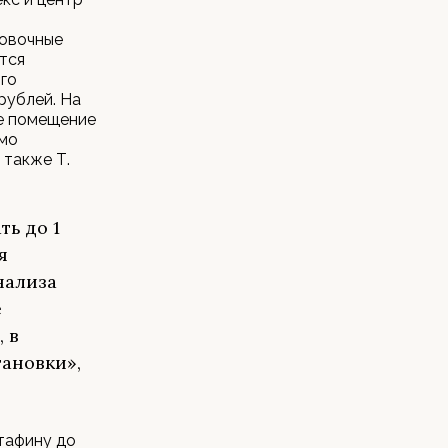
ровочные
ется
го
рублей. На
е помещение
имо
 также Т.
ть до 1
я
нализа
е
 в
тановки»,
тафину до