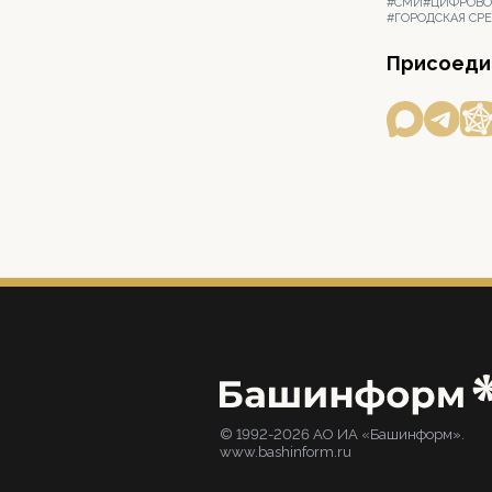
#СМИ
#ЦИФРОВО
#ГОРОДСКАЯ СР
Присоедин
© 1992-2026 АО ИА «Башинформ».
www.bashinform.ru