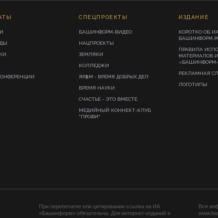
АТЫ
СПЕЦПРОЕКТЫ
ИЗДАНИЕ
И
БАШИНФОРМ-ВИДЕО
КОРОТКО ОБ И
БАШИНФОРМ.Р
ИДЫ
НАЦПРОЕКТЫ
ПРАВИЛА ИСП
КИ
ЗЕМЛЯКИ
МАТЕРИАЛОВ 
«БАШИНФОРМ
КОЛЛЕДЖИ
РЕКЛАМНАЯ С
КОНФЕРЕНЦИИ
ЯРҘАМ - ВРЕМЯ ДОБРЫХ ДЕЛ
ЛОГОТИПЫ
ВРЕМЯ НАУКИ
СЧАСТЬЕ - ЭТО ВМЕСТЕ
МЕДИЙНЫЙ КОННЕКТ-КЛУБ
"ПРОФИ"
При перепечатке или цитировании ссылка на ИА
Вся ин
«Башинформ» обязательна. Для интернет-изданий и
www.ba