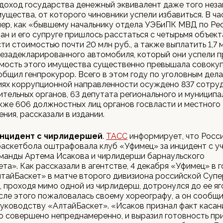
доход государства денежный эквивалент даже того нез
ущества, от которого чиновники успели избавиться. В ча
ер, как «бывшему начальнику отдела УЭБиПК МВД по Ре
н и его супруге пришлось расстаться с четырьмя объек
и стоимостью почти 20 млн руб., а также выплатить 1,7 
езадекларированного автомобиля, который они успели п
мость этого имущества существенно превышала совоку
ообщил генпрокурор. Всего в этом году по уголовным дел
иях коррупционной направленности осуждено 837 сотру
тельных органов, 63 депутата регионального и муниципа
акже 606 должностных лиц органов госвласти и местного
ния, рассказали в издании.
инцидент с чирлидершей
.
ТАСС
информирует, что Росс
аскетбола оштрафовала клуб «Уфимец» за инцидент с у
оманды Артема Исакова и чирлидерши барнаульского
та». Как рассказали в агентстве, 4 декабря «Уфимец» в г
тайБаскет» в матче второго дивизиона российской Супе
, проходя мимо одной из чирлидерш, дотронулся до ее яг
ле этого пожаловалась своему хореографу, а он сообщи
уководству «АлтайБаскет». «Исаков признал факт касани
о совершено непреднамеренно, и выразил готовность пр