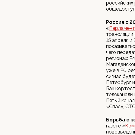
российских 
общедоступ
Россия с 2
«
Парламент
трансляции 
15 апреля и
показыватьс
чего переда
регионах: Р
Магаданской
уже в 20 ре
сигнал буде
Петербург и
Башкортоста
телеканалы 
Пятый канал
«Спас», СТС
Борьба с к
газете «
Ком
нововведени