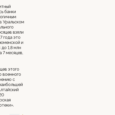
дитный
сь банки
логичным
 в Уральском
ального
есяцев взяли
7 года это
Тюменской и
до 1,8 млн
 7 месяцев,
яцев этого
о военного
нению с
 наибольшей
Алтайский
20
рская
отеки».