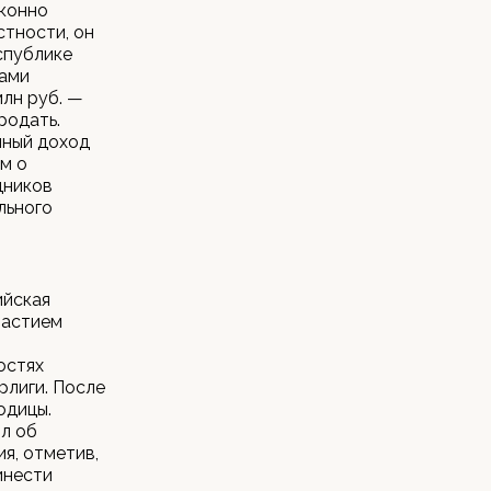
аконно
стности, он
спублике
тами
млн руб. —
родать.
пный доход
ам о
дников
льного
ийская
частием
остях
рлиги. После
одицы.
л об
я, отметив,
инести