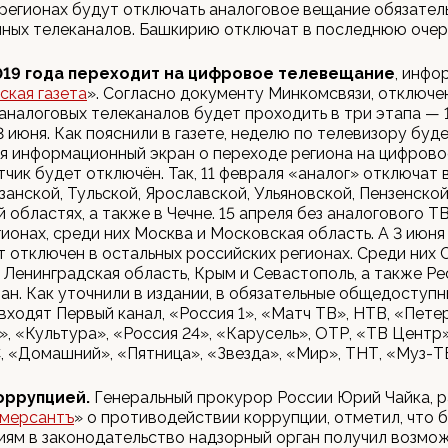
регионах будут отключать аналоговое вещание обязател
ных телеканалов. Башкирию отключат в последнюю очер
019 года переходит на цифровое телевещание
, инфо
ская газета
». Согласно документу Минкомсвязи, отключе
аналоговых телеканалов будет проходить в три этапа — 1
 3 июня. Как пояснили в газете, неделю по телевизору буд
я информационный экран о переходе региона на цифрово
тчик будет отключён. Так, 11 февраля «аналог» отключат 
язанской, Тульской, Ярославской, Ульяновской, Пензенской
 областях, а также в Чечне. 15 апреля без аналогового Т
гионах, среди них Москва и Московская область. А 3 июн
т отключен в остальных российских регионах. Среди них 
 Ленинградская область, Крым и Севастополь, а также Р
н. Как уточнили в издании, в обязательные общедоступн
входят Первый канал, «Россия 1», «Матч ТВ», НТВ, «Пете
», «Культура», «Россия 24», «Карусель», ОТР, «ТВ Центр»
, «Домашний», «Пятница», «Звезда», «Мир», ТНТ, «Муз-Т
оррупцией.
Генеральный прокурор России Юрий Чайка, р
мерсантъ
» о противодействии коррупции, отметил, что 
ям в законодательство надзорный орган получил возмо