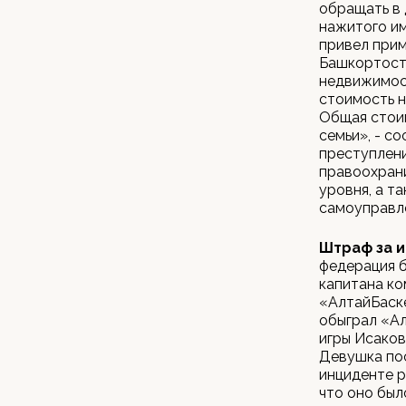
обращать в 
нажитого им
привел прим
Башкортоста
недвижимост
стоимость н
Общая стои
семьи», - с
преступлен
правоохрани
уровня, а т
самоуправле
Штраф за 
федерация б
капитана к
«АлтайБаске
обыграл «Ал
игры Исаков
Девушка пос
инциденте р
что оно был