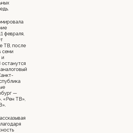
ьных
едь.
рмировала
ние
1 февраля,
ет
е ТВ, после
в семи
 и
В останутся
я аналоговый
Санкт-
еспублика
ые
рбург —
. «Рен ТВ»,
В».
ассказывая
благодаря
жность