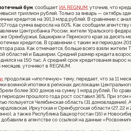
потечный бум
, сообщает
ИА REGNUM
, уточнив, что кре
евысил триллион рублей. Только за январь — октябрь зде
ечных кредитов на 391,3 млрд рублей. В сравнении с ана
17 года сумма выросла на 60%. Как сообщили агентству
авлении Центробанка России, жители Уральского федер
акже Оренбуржья, Башкирии и Пермского края за десять м
ипотечных кредитов. В сравнении с таким же периодом 201
лтора раза. Как отмечается, больше всего взяли жители 
й областей и Башкирии. Средний размер кредита возрос 
днялся на 150 тыс. А средний срок кредитования вырос на
 5 месяцев, уточняют в REGNUM.
и
, продолжая «ипотечную» тему, передает, что за 11 мес
ики военной ипотеки в регионах дислокации Центральног
брели более 300 домов на сумму 1 млрд рублей. По срав
 периодом прошлого года рост составил 36%. При этом
ью пользуется Челябинская область (31 домовладение), 
вердловская, Иркутская и Оренбургская области (27, 22 и 
нно), а также Республика Башкортостан (16) и Новосиби
), добавили в агентстве со ссылкой на данные «Росвоенип