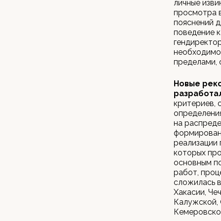
личные изви
просмотра в
пояснений 
поведение к
гендиректор
необходимос
пределами, 
Новые рек
разработа
критериев, 
определения
на распреде
формировани
реализации 
которых про
основным по
работ, проц
сложилась в
Хакасии, Че
Калужской, 
Кемеровской