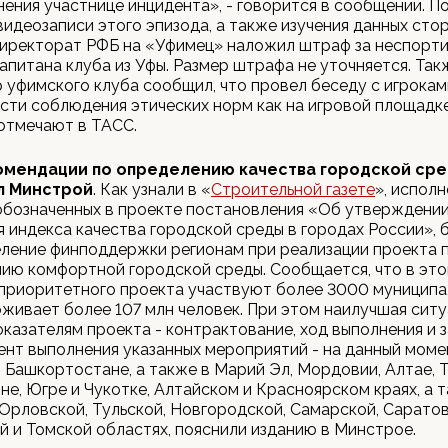
нения участнице инцидента», - говорится в сообщении. П
идеозаписи этого эпизода, а также изучения данных сто
директорат РФБ на «Уфимец» наложил штраф за неспорт
апитана клуба из Уфы. Размер штрафа не уточняется. Так
 уфимского клуба сообщил, что провел беседу с игрокам
ти соблюдения этических норм как на игровой площадке, 
отмечают в ТАСС.
омендации по определению качества городской ср
л Минстрой
. Как узнали в «
Строительной газете
», испол
обозначенных в проекте постановления «Об утверждени
 индекса качества городской среды в городах России», 
ление финподдержки регионам при реализации проекта 
ю комфортной городской среды. Сообщается, что в это
приоритетного проекта участвуют более 3000 муниципа
живает более 107 млн человек. При этом наилучшая ситу
казателям проекта - контрактование, ход выполнения и 
ент выполнения указанных мероприятий - на данный моме
 Башкортостане, а также в Марий Эл, Мордовии, Алтае, Т
чне, Югре и Чукотке, Алтайском и Красноярском краях, а 
Орловской, Тульской, Новгородской, Самарской, Саратов
 и Томской областях, пояснили изданию в Минстрое.