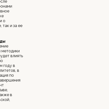
осле
ронами
ивное
же
и о
так и за ее
еды
нение
и методики
будет влиять
по
м году в
литетов, в
ация по
завершения
нт
ыве,
также в
ской,