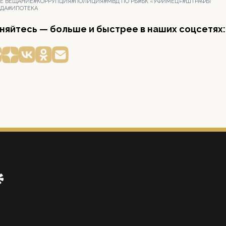
Е ВЕЩАНИЕ
#КОРРУПЦИЯ
#ПОЛИЦИЯ
#МВД ПО РБ
#БК «УФИМЕЦ»
#ШТРАФЫ
ЕДА
#ИПОТЕКА
яйтесь — больше и быстрее в наших соцсетях: