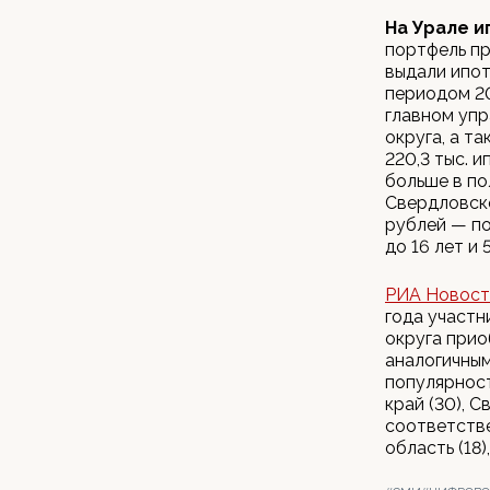
На Урале и
портфель пр
выдали ипот
периодом 20
главном упр
округа, а т
220,3 тыс. 
больше в по
Свердловско
рублей — по
до 16 лет и
РИА Новост
года участн
округа прио
аналогичным
популярност
край (30), С
соответстве
область (18