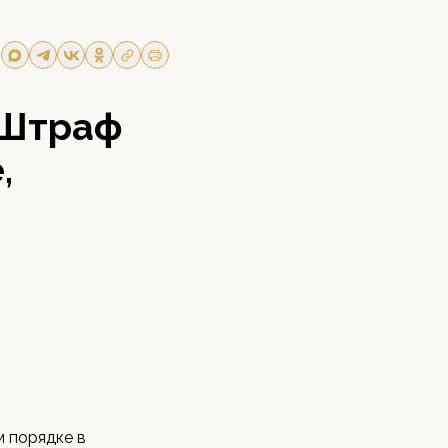
 Штраф
,
м порядке в