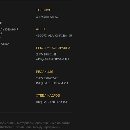
ТЕЛЕФОН
(347) 250-05-07
А
Ф
АДРЕС
ОЛЬЗОВАНИЯ
ИА
450077, УФА, КИРОВА, 45
»
ЛУЖБА
РЕКЛАМНАЯ СЛУЖБА
(347) 250-11-11

ADV@BASHINFORM.RU
РЕДАКЦИЯ
(347) 250-07-28

INF@BASHINFORM.RU
ОТДЕЛ КАДРОВ
OK@BASHINFORM.RU
формация и материалы, размещенные на сайте
shinform.ru защищены международным и