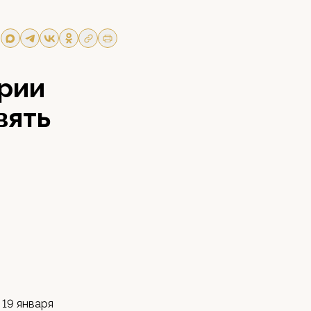
рии
вять
 19 января