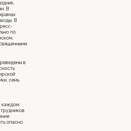
здник,
н. В
 храмах
воды. В
ресс-
льно по
нском,
освященными
ереведены в
сность
кирской
ки, семь
В каждом
отрудников
ение
ыть опасно