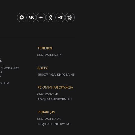
ТЕЛЕФОН
(347) 250-05-07
А
Ф
АДРЕС
ОЛЬЗОВАНИЯ
ИА
450077, УФА, КИРОВА, 45
»
ЛУЖБА
РЕКЛАМНАЯ СЛУЖБА
(347) 250-11-11

ADV@BASHINFORM.RU
РЕДАКЦИЯ
(347) 250-07-28

INF@BASHINFORM.RU