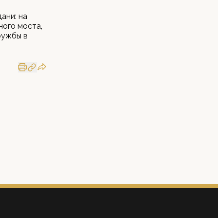
ани: на
ного моста,
ружбы в