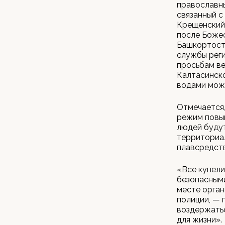
православны
связанный с
Крещенский 
после Божес
Башкортоста
службы реги
просьбам в
Калтасинско
водами мож
Отмечается,
режим повы
людей будут
территориал
плавсредств
«Все купели
безопасными
месте орган
полиции, — 
воздержатьс
для жизни».