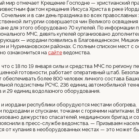
й мир отмечает Крещение Господне — христианский пра
 известным фактом крещения Иисуса Христа в реке Иорда
Сочельник и в сам день праздника во всех православных
твенной литургии совершается чин Великого освящения 
не для этого оборудовано 70 купелей. По информации п
онального МЧС, девять купелей организовано дополните
ерующих — иордани появились в Благовещенском, Мишки
м и Нуримановском районах. С полным списком мест с 
но ознакомиться на
сайте
ведомства.
 что с 18 по 19 января силы и средства МЧС по региону п
шенной готовности, работает оперативный штаб. Безопа
 обеспечивать более 800 человек личного состава Баш
ьной подсистемы РСЧС, 236 единиц автомобильной техни
 и 29 единиц водолазного оборудования.
 и иордани республики оборудуются местами обогрева,
 подходами и спусками, точками с горячими напитками. 
изовано дежурство спасателей, медицинских бригад и с
пояснили в пресс-службе ведомства. — Призываем насел
я от купания в необорудованных местах — это может б