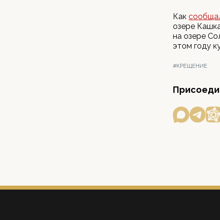
Как
сообща
озере Кашка
на озере Со
этом году к
#КРЕЩЕНИЕ
Присоедин