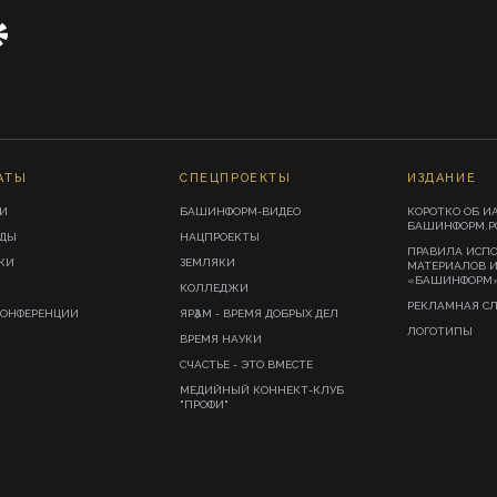
АТЫ
СПЕЦПРОЕКТЫ
ИЗДАНИЕ
И
БАШИНФОРМ-ВИДЕО
КОРОТКО ОБ И
БАШИНФОРМ.Р
ИДЫ
НАЦПРОЕКТЫ
ПРАВИЛА ИСП
КИ
ЗЕМЛЯКИ
МАТЕРИАЛОВ 
«БАШИНФОРМ
КОЛЛЕДЖИ
РЕКЛАМНАЯ С
КОНФЕРЕНЦИИ
ЯРҘАМ - ВРЕМЯ ДОБРЫХ ДЕЛ
ЛОГОТИПЫ
ВРЕМЯ НАУКИ
СЧАСТЬЕ - ЭТО ВМЕСТЕ
МЕДИЙНЫЙ КОННЕКТ-КЛУБ
"ПРОФИ"