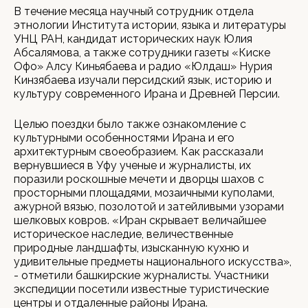
В течение месяца научный сотрудник отдела
этнологии Института истории, языка и литературы
УНЦ РАН, кандидат исторических наук Юлия
Абсалямова, а также сотрудники газеты «Киске
Офо» Алсу Киньябаева и радио «Юлдаш» Нурия
Кинзябаева изучали персидский язык, историю и
культуру современного Ирана и Древней Персии.
Целью поездки было также ознакомление с
культурными особенностями Ирана и его
архитектурным своеобразием. Как рассказали
вернувшиеся в Уфу ученые и журналисты, их
поразили роскошные мечети и дворцы шахов с
просторными площадями, мозаичными куполами,
ажурной вязью, позолотой и затейливыми узорами
шелковых ковров. «Иран скрывает величайшее
историческое наследие, величественные
природные ландшафты, изысканную кухню и
удивительные предметы национального искусства»,
- отметили башкирские журналисты. Участники
экспедиции посетили известные туристические
центры и отдаленные районы Ирана.