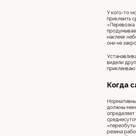
У кого-то м
приклеить с
«Перевозка 
продумывае
наклеек неб
они не закр
Устанавлива
видели друг
приклеивают
Когда с
Нормативны
должны меня
определяет
среднесуто
«переобуть»
резина рабо