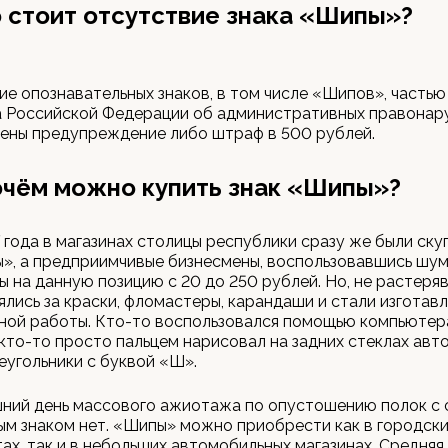
 стоит отсутствие знака «Шипы»?
ие опознавательных знаков, в том числе «Шипов», частью 
са Российской Федерации об административных правонар
ены предупреждение либо штраф в 500 рублей.
очём можно купить знак «Шипы»?
 года в магазинах столицы республики сразу же были ску
», а предприимчивые бизнесмены, воспользовавшись шум
ы на данную позицию с 20 до 250 рублей. Но, не растеря
ялись за краски, фломастеры, карандаши и стали изготавл
ной работы. Кто-то воспользовался помощью компьютер
 кто-то просто пальцем нарисовал на задних стеклах ав
еугольники с буквой «Ш».
шний день массового ажиотажа по опустошению полок с
м знаком нет. «Шипы» можно приобрести как в городск
ах, так и в небольших автомобильных магазинах. Средняя