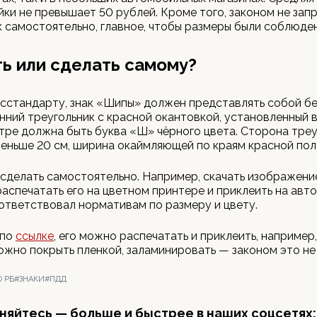
йки не превышает 50 рублей. Кроме того, законом не за
к самостоятельно, главное, чтобы размеры были соблюде
ь или сделать самому?
сстандарту, знак «Шипы» должен представлять собой б
ний треугольник с красной окантовкой, установленный
нтре должна быть буква «Ш» чёрного цвета. Сторона тре
еньше 20 см, ширина окаймляющей по краям красной пол
сделать самостоятельно. Например, скачать изображение
распечатать его на цветном принтере и приклеить на авто
ответствовал нормативам по размеру и цвету.
 по
ссылке
, его можно распечатать и приклеить, например,
ожно покрыть пленкой, заламинировать — законом это не
 РБ
#ЗНАКИ
#ПДД
яйтесь — больше и быстрее в наших соцсетях: