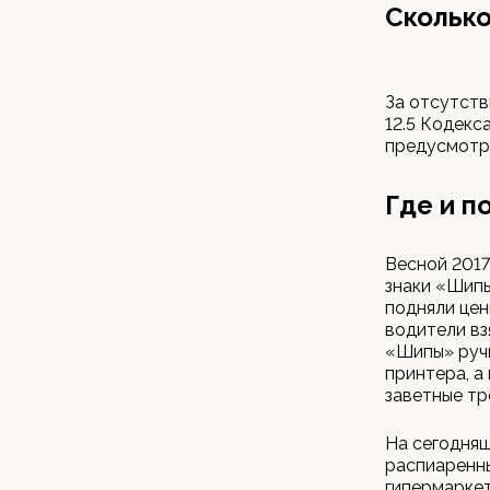
Сколько
За отсутств
12.5 Кодек
предусмотр
Где и п
Весной 2017
знаки «Шипы
подняли цен
водители вз
«Шипы» руч
принтера, а
заветные тр
На сегодня
распиаренны
гипермаркет