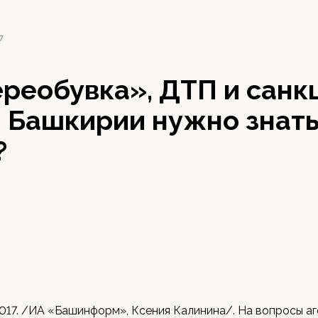
7
реобувка», ДТП и санкц
 Башкирии нужно знать
?
2017. /ИА «Башинформ», Ксения Калинина/. На вопросы а