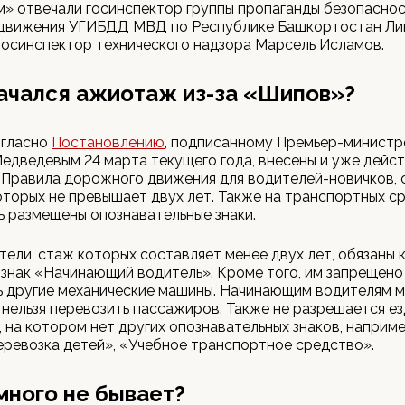
» отвечали госинспектор группы пропаганды безопасно
движения УГИБДД МВД по Республике Башкортостан Ли
госинспектор технического надзора Марсель Исламов.
ачался ажиотаж из-за «Шипов»?
огласно
Постановлению
, подписанному Премьер-минист
дведевым 24 марта текущего года, внесены и уже дейс
 Правила дорожного движения для водителей-новичков,
торых не превышает двух лет. Также на транспортных с
 размещены опознавательные знаки.
тели, стаж которых составляет менее двух лет, обязаны 
знак «Начинающий водитель». Кроме того, им запрещено
ь другие механические машины. Начинающим водителям м
нельзя перевозить пассажиров. Также не разрешается ез
 на котором нет других опознавательных знаков, например
ревозка детей», «Учебное транспортное средство».
много не бывает?