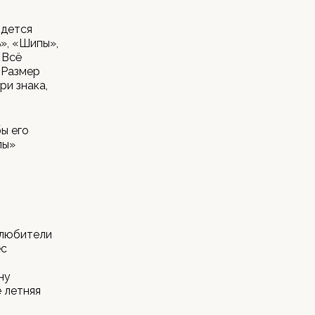
идется
», «Шипы»,
 Всё
 Размер
ри знака,
ы его
пы»
олюбители
ес
ну
 летняя