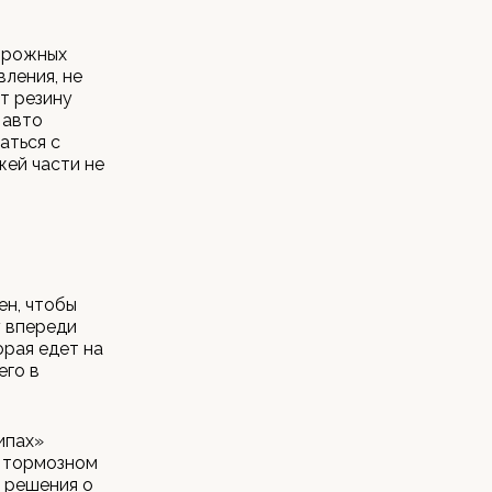
дорожных
ления, не
т резину
 авто
аться с
жей части не
ен, чтобы
у впереди
орая едет на
его в
ипах»
о тормозном
 решения о