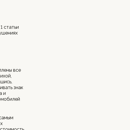
1 статьи
ушениях
плены все
ихой,
вшись,
ивать знак
а и
томобилей
 самым
их
 стоимость