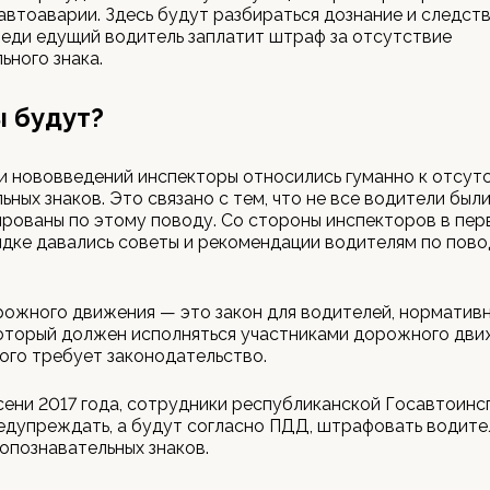
автоаварии. Здесь будут разбираться дознание и следст
реди едущий водитель заплатит штраф за отсутствие
ьного знака.
 будут?
и нововведений инспекторы относились гуманно к отсут
ьных знаков. Это связано с тем, что не все водители был
ованы по этому поводу. Со стороны инспекторов в пер
дке давались советы и рекомендации водителям по пово
ожного движения — это закон для водителей, норматив
оторый должен исполняться участниками дорожного дви
 того требует законодательство.
сени 2017 года, сотрудники республиканской Госавтоинс
едупреждать, а будут согласно ПДД, штрафовать водите
опознавательных знаков.