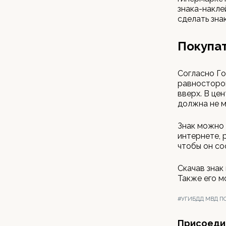
знака-накле
сделать зна
Покупат
Согласно Го
равносторон
вверх. В це
должна не м
Знак можно 
интернете, 
чтобы он со
Скачав знак
Также его м
#УГИБДД МВД ПО
Присоедин