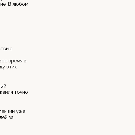
вие. В любом
ствию
и
вое время в
ду этих
ный
жения точно
пекции уже
лей за