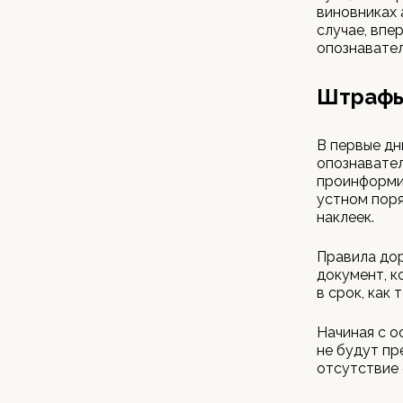
виновниках 
случае, впе
опознавател
Штрафы
В первые дн
опознавател
проинформир
устном поря
наклеек.
Правила дор
документ, к
в срок, как
Начиная с о
не будут пр
отсутствие 