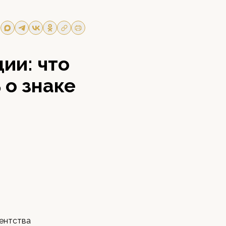
ии: что
 о знаке
гентства