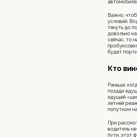
автомобиле
Важно, чтоб
условий. Во
тянуть до п
довольно ка
сейчас, то н
пробуксовко
будет порти
Кто вин
Раньше, ког
позади едущ
едущей «шип
летней рези
попутном на
При рассмот
водитель не
пути, этот 