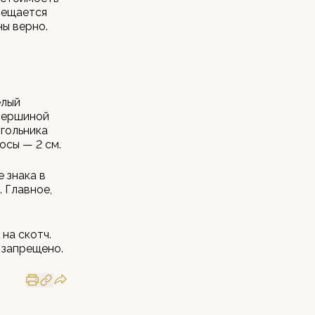
прещается
ны верно.
елый
 вершиной
угольника
осы — 2 см.
 знака в
. Главное,
 на скотч.
 запрещено.