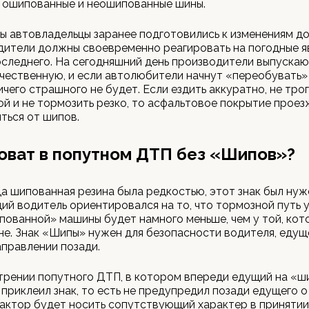
 ошипованные и неошипованные шины.
ы автовладельцы заранее подготовились к изменениям 
дители должны своевременно реагировать на погодные яв
оследнего. На сегодняшний день производители выпускаю
чественную, и если автолюбители начнут «переобувать»
ичего страшного не будет. Если ездить аккуратно, не трог
й и не тормозить резко, то асфальтовое покрытие проез
ться от шипов.
оват в попутном ДТП без «Шипов»?
да шипованная резина была редкостью, этот знак был нуж
ий водитель ориентировался на то, что тормозной путь 
ованной» машины будет намного меньше, чем у той, кот
не. Знак «Шипы» нужен для безопасности водителя, едущ
правлении позади.
рении попутного ДТП, в котором впереди едущий на «ш
 приклеил знак, то есть не предупредил позади едущего 
фактор будет носить сопутствующий характер в принятии