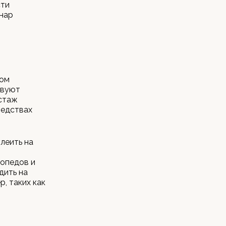
сти
нар
ром
твуют
 стаж
редствах
клеить на
опедов и
дить на
, таких как