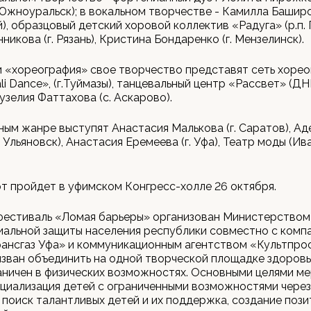
 Южноуральск); в вокальном творчестве - Камилла Баширов
), образцовый детский хоровой коллектив «Радуга» (р.п.
икова (г. Рязань), Кристина Бондаренко (г. Мензелинск).
 «хореография» свое творчество представят сеть хоре
i Dance», (г.Туймазы), танцевальный центр «Рассвет» (ДНР
узелия Фаттахова (с. Аскарово).
ным жанре выступят Анастасия Малькова (г. Саратов), Ад
. Ульяновск), Анастасия Еремеева (г. Уфа), Театр моды (И
т пройдет в уфимском Конгресс-холле 26 октября.
фестиваль «Ломая барьеры» организован Министерством 
иальной защиты населения республики совместно с комп
ансгаз Уфа» и коммуникационным агентством «Культпрос
зван объединить на одной творческой площадке здоровы
раничен в физических возможностях. Основными целями м
циализация детей с ограниченными возможностями через
 поиск талантливых детей и их поддержка, создание поз