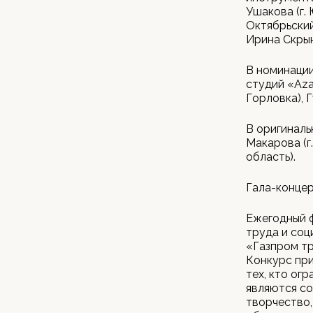
Ушакова (г.
Октябрьский
Ирина Скрынн
В номинации
студий «Azal
Горловка), Г
В оригиналь
Макарова (г
область).
Гала-концер
Ежегодный 
труда и соц
«Газпром тр
Конкурс при
тех, кто ог
являются со
творчество,