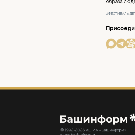
образа люд
#ФЕСТИВАЛЬ ДЕ
Присоедин
© 1992-2026 АО ИА «Башинформ».
www.bashinform.ru