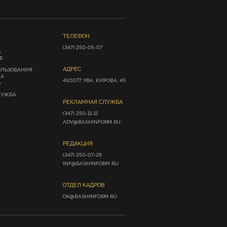
ТЕЛЕФОН
(347) 250-05-07
А
Ф
АДРЕС
ОЛЬЗОВАНИЯ
ИА
450077, УФА, КИРОВА, 45
»
ЛУЖБА
РЕКЛАМНАЯ СЛУЖБА
(347) 250-11-11

ADV@BASHINFORM.RU
РЕДАКЦИЯ
(347) 250-07-28

INF@BASHINFORM.RU
ОТДЕЛ КАДРОВ
OK@BASHINFORM.RU