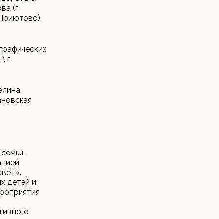
а (г.
 Приютово),
ографических
, г.
елина
вановская
семьи,
анией
вет».
х детей и
ероприятия
итивного