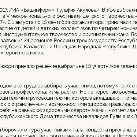
2017. /ИА «Башинформ», Гульфия Акулова/. В Уфе выбрал
та V межрегионального фестиваля детского творчества
7». С 1 августа по 15 сентября организаторы принимали 
частие от детей и детских коллективов по четырем номина
, инструментальное творчество и оригинальный жанр. Вс
 заявок из 24 регионов России и трех государств: Респуб
еспублика Казахстан и Донецкая Народная Республика. Д
 «Герои по жизни».
 жюри приняло решение выбрать не 10 участников гала-к
одом все труднее выбирать участников, потому что их с
овень профессионализма растет. Но не перестаю восхищ
родителями и руководителями, которые вкладывают по ма
ок с ограниченными возможностями здоровья развивался
себя на равных со здоровыми сверстниками» - отметила 
спубликанского Дома творчества инвалидов Гульчачак З
тборочного тура участниками Гала-концерта признаны: в
льном творчестве - фортепианный дуэт Лолита Пирожко