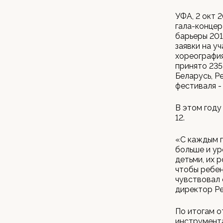
УФА, 2 окт 
гала-концер
барьеры 201
заявки на у
хореография
принято 235
Беларусь, Р
фестиваля -
В этом году
12.
«С каждым г
больше и ур
детьми, их 
чтобы ребен
чувствовал 
директор Ре
По итогам о
инструмента