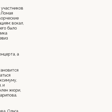
и участников
 «Ломая
творческие
циям: вокал,
его было
лика
евиз
онцерта, а
тановится
аться
ксимуму,
, и
член жюри,
арипова.
ва, Ольга