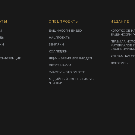
АТЫ
СПЕЦПРОЕКТЫ
ИЗДАНИЕ
И
БАШИНФОРМ-ВИДЕО
КОРОТКО ОБ И
БАШИНФОРМ.Р
ИДЫ
НАЦПРОЕКТЫ
ПРАВИЛА ИСП
КИ
ЗЕМЛЯКИ
МАТЕРИАЛОВ 
«БАШИНФОРМ
КОЛЛЕДЖИ
РЕКЛАМНАЯ С
КОНФЕРЕНЦИИ
ЯРҘАМ - ВРЕМЯ ДОБРЫХ ДЕЛ
ЛОГОТИПЫ
ВРЕМЯ НАУКИ
СЧАСТЬЕ - ЭТО ВМЕСТЕ
МЕДИЙНЫЙ КОННЕКТ-КЛУБ
"ПРОФИ"