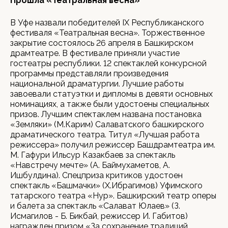
Прошла «Театральная весна»
В Уфе назвали победителей IX Республиканского
фестиваля «Театральная весна». Торжественное
закрытие состоялось 26 апреля в Башкирском
драмтеатре. В фестивале приняли участие
гостеатры республики. 12 спектаклей конкурсной
программы представляли произведения
национальной драматургии. Лучшие работы
завоевали статуэтки и дипломы в девяти основных
номинациях, а также были удостоены специальных
призов. Лучшим спектаклем названа постановка
«Земляки» (М.Карим) Салаватского башкирского
драматического театра. Титул «Лучшая работа
режиссера» получил режиссер Башдрамтеатра им.
М. Гафури Ильсур Казакбаев за спектакль
«Навстречу мечте» (А. Баймухаметов, А.
Ишбулдина). Спецприза критиков удостоен
спектакль «Башмачки» (Х.Ибрагимов) Уфимского
татарского театра «Нур». Башкирский театр оперы
и балета за спектакль «Салават Юлаев» (З.
Исмагилов - Б. Бикбай, режиссер И. Габитов)
награжден призом «За сохранение традиций