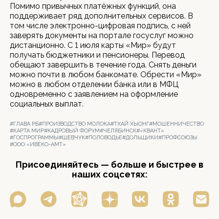
Помимо привычных платёжных функций, она
поддерживает ряд дополнительных сервисов. В
том числе электронно-цифровая подпись, с ней
заверять документы на портале госуслуг можно
дистанционно. С 1 июля карты «Мир» будут
получать бюджетники и пенсионеры. Перевод
обещают завершить в течение года. Снять деньги
можно почти в любом банкомате. Обрести «Мир»
можно в любом отделении банка или в МФЦ
одновременно с заявлением на оформление
социальных выплат.
#ГЛАВА РБ
#ПРОИЗВОДСТВО МОЛОКА
#ТХАЙ ХЫОНГ
#МОШЕННИЧЕСТВО
#КАРТА МИР
#КАДРОВЫЙ ФОРУМ
#ЧЕЛЯБИНСК
#«КВАНТ»
#ГОСПРОГРАММЫ
#ШЕВЧУК
#ПОЛОВОДЬЕ
#ДОЛЬЩИКИ
#ПРОФСОЮЗЫ
#ООО «ИВЕКО-АМТ»
Присоединяйтесь — больше и быстрее в
наших соцсетях: