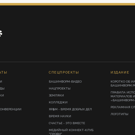
АТЫ
СПЕЦПРОЕКТЫ
ИЗДАНИЕ
И
БАШИНФОРМ-ВИДЕО
КОРОТКО ОБ И
БАШИНФОРМ.Р
ИДЫ
НАЦПРОЕКТЫ
ПРАВИЛА ИСП
КИ
ЗЕМЛЯКИ
МАТЕРИАЛОВ 
«БАШИНФОРМ
КОЛЛЕДЖИ
РЕКЛАМНАЯ С
КОНФЕРЕНЦИИ
ЯРҘАМ - ВРЕМЯ ДОБРЫХ ДЕЛ
ЛОГОТИПЫ
ВРЕМЯ НАУКИ
СЧАСТЬЕ - ЭТО ВМЕСТЕ
МЕДИЙНЫЙ КОННЕКТ-КЛУБ
"ПРОФИ"