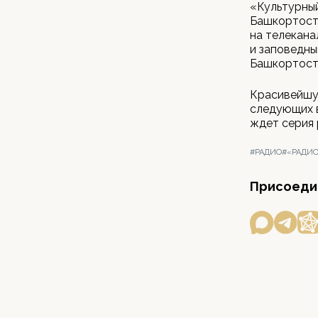
«Культурный
Башкортоста
на телекана
и заповедны
Башкортост
Красивейшу
следующих 
ждет серия 
#РАДИО
#«РАДИО
Присоедин