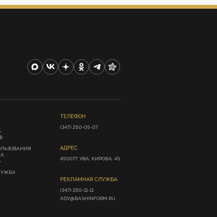
ТЕЛЕФОН
(347) 250-05-07
А
Ф
АДРЕС
ОЛЬЗОВАНИЯ
ИА
450077, УФА, КИРОВА, 45
»
ЛУЖБА
РЕКЛАМНАЯ СЛУЖБА
(347) 250-11-11

ADV@BASHINFORM.RU