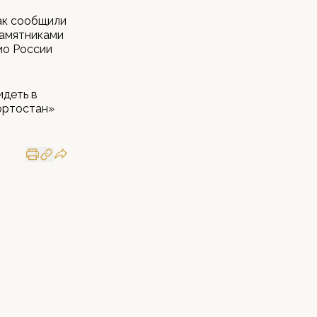
ак сообщили
памятниками
ио России
идеть в
ортостан»