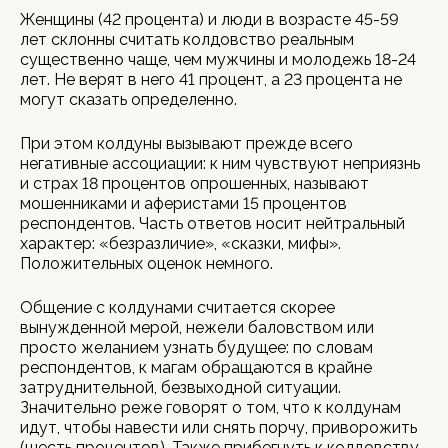
Женщины (42 процента) и люди в возрасте 45-59
лет склонны считать колдовство реальным
существенно чаще, чем мужчины и молодежь 18-24
лет. Не верят в него 41 процент, а 23 процента не
могут сказать определенно.
При этом колдуны вызывают прежде всего
негативные ассоциации: к ним чувствуют неприязнь
и страх 18 процентов опрошенных, называют
мошенниками и аферистами 15 процентов
респондентов. Часть ответов носит нейтральный
характер: «безразличие», «сказки, мифы».
Положительных оценок немного.
Общение с колдунами считается скорее
вынужденной мерой, нежели баловством или
просто желанием узнать будущее: по словам
респондентов, к магам обращаются в крайне
затруднительной, безвыходной ситуации.
Значительно реже говорят о том, что к колдунам
идут, чтобы навести или снять порчу, приворожить
(шесть процентов). Также прибегнуть к колдовству,