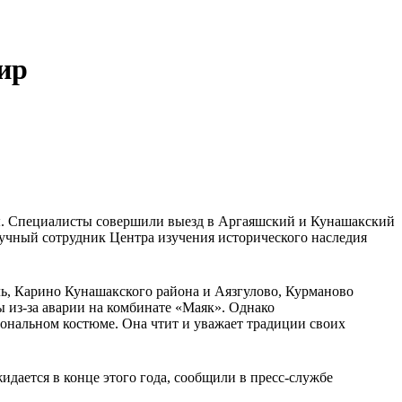
ир
ы. Специалисты совершили выезд в Аргаяшский и Кунашакский
аучный сотрудник Центра изучения исторического наследия
ль, Карино Кунашакского района и Аязгулово, Курманово
ы из-за аварии на комбинате «Маяк». Однако
иональном костюме. Она чтит и уважает традиции своих
дается в конце этого года, сообщили в пресс-службе