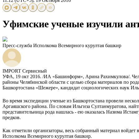
11:12 (UTC+5), 19 Октября 2016
Уфимские ученые изучили ан
Пресс-служба Исполкома Всемирного курултая башкир
IMPORT Сервисный
УФА, 19 окт 2016. /ИА «Башинформ», Арина Рахимкулова/. Ч
районы Челябинской области с целью сбора материалов по рода
Башкортостана «Шежере», кандидат социологических наук Иль
Во время экспедиции ученые из Башкортостана провели нескол
Аргаяшского района. По словам Ильгиза Султанмуратова, найт
представительница рода нашлась - ею оказалась Назима Истам
предков.
Как отметили организаторы, весь собранный материал войдет в
Исполкома Всемирного курултая башкир.