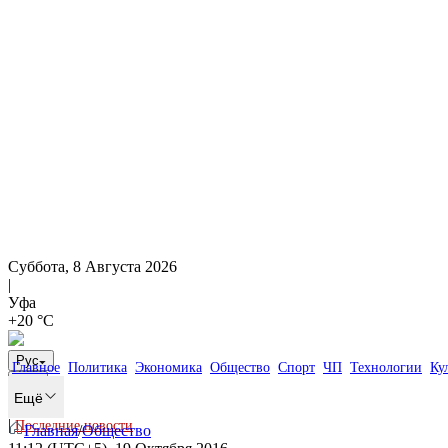
Суббота, 8 Августа 2026
|
Уфа
+20 °С
Рус
Главное
Политика
Экономика
Общество
Спорт
ЧП
Технологии
Ку
Ещё
|
Последние новости
Главная
/
Общество