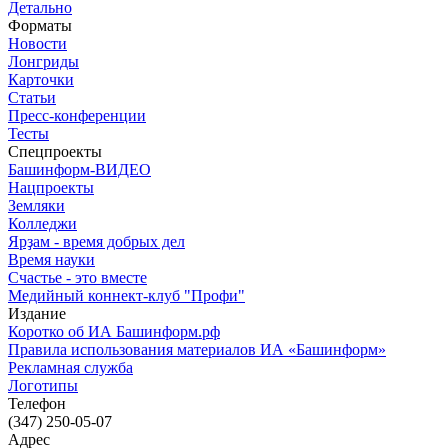
Детально
Форматы
Новости
Лонгриды
Карточки
Статьи
Пресс-конференции
Тесты
Спецпроекты
Башинформ-ВИДЕО
Нацпроекты
Земляки
Колледжи
Ярҙам - время добрых дел
Время науки
Счастье - это вместе
Медийный коннект-клуб "Профи"
Издание
Коротко об ИА Башинформ.рф
Правила использования материалов ИА «Башинформ»
Рекламная служба
Логотипы
Телефон
(347) 250-05-07
Адрес