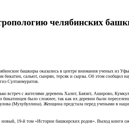
тропологию челябинских башк
елябинские башкиры оказались в центре внимания ученых из Уф
м бикатин, сальют, сынрян, терсяк и сырзы. Об этом сообщил н
гиз Султанмуратов.
ько встреч с жителями деревень Халит, Баязит, Аширово, Кумку
и бикатинцев было сложнее, так как их деревни были переселен
гулова (Мухубуллина). Женщина предстала перед учеными в нац
 новый, 19-й том «Истории башкирских родов». Выход книги ожи