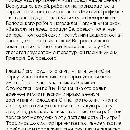
победу над Германией», «За победу над Японией».
Вернувшись домой, работал на производстве, в
партийных и советских органах. Дмитрий Трофимов
- ветеран труда, Почетный ветеран Белорецка и
Белорецкого района, награжден нагрудным знаком
«За заслуги перед городом Белорецк», почетный
ветеран почтовой связи Республики Башкортостан,
награжден Почетным знаком Всероссийского
комитета ветеранов войны и военной службы,
является лауреатом литературной премии имени
Григория Белорецкого.
Главный его труд - это книги «Память» и «Они
вернулись с Победой», в которых увековечены
имена белоречан - участников Великой
Отечественной войны. Неоценима его роль в
военно-патриотическом и нравственном
воспитании молодежи. Он на протяжении многих
лет ведет активную просветительскую работу
среди подростков, занимается поисковой работой,
вовлекает молодежь в эту деятельность. Дмитрий
Трофимов до сих пор принимает активное участие
в районных и городских мероприятиях гражданско-