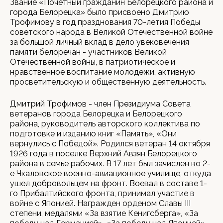
Звание «Почетный гражданин Белорецкого района и
города Белорецка» было присвоено Дмитрию
Трофимову в год празднования 70-летия Победы
советского народа в Великой Отечественной войне
за большой личный вклад в дело увековечения
памяти белоречан - участников Великой
Отечественной войны, в патриотическое и
нравственное воспитание молодежи, активную
просветительскую и общественную деятельность.
Дмитрий Трофимов - член Президиума Совета
ветеранов города Белорецка и Белорецкого
района, руководитель авторского коллектива по
подготовке и изданию книг «Память», «Они
вернулись с Победой». Родился ветеран 14 октября
1926 года в поселке Верхний Авзян Белорецкого
района в семье рабочих. В 17 лет был зачислен во 2-
е Чкаловское военно-авиационное училище, откуда
ушел добровольцем на фронт. Воевал в составе 1-
го Прибалтийского фронта, принимал участие в
войне с Японией. Награжден орденом Славы III
степени, медалями «За взятие Кенигсберга», «За