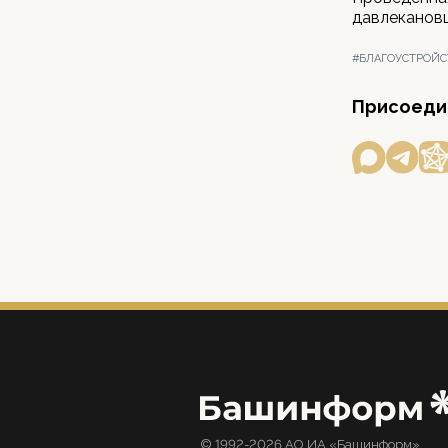
давлекановц
#БЛАГОУСТРОЙС
Присоедин
© 1992-2026 АО ИА «Башинформ».