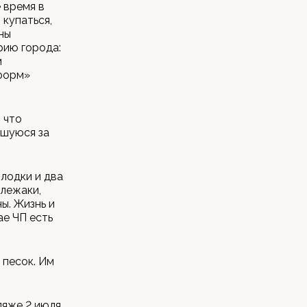
 время в
 купаться,
ны
рию города:
м
форм»
 что
вшуюся за
лодки и два
 лежаки,
ы. Жизнь и
ае ЧП есть
 песок. Им
ляже 2 июля