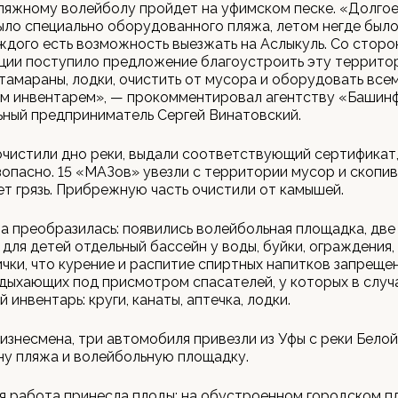
ляжному волейболу пройдет на уфимском песке. «Долгое
ыло специально оборудованного пляжа, летом негде было
аждого есть возможность выезжать на Аслыкуль. Со сторо
ции поступило предложение благоустроить эту террито
тамараны, лодки, очистить от мусора и оборудовать все
м инвентарем», — прокомментировал агентству «Башин
ный предприниматель Сергей Винатовский.
чистили дно реки, выдали соответствующий сертификат,
зопасно. 15 «МАЗов» увезли с территории мусор и скопи
ет грязь. Прибрежную часть очистили от камышей.
а преобразилась: появились волейбольная площадка, две 
 для детей отдельный бассейн у воды, буйки, ограждения,
ички, что курение и распитие спиртных напитков запрещен
дыхающих под присмотром спасателей, у которых в случ
инвентарь: круги, канаты, аптечка, лодки.
изнесмена, три автомобиля привезли из Уфы с реки Белой
ну пляжа и волейбольную площадку.
 работа принесла плоды: на обустроенном городском п