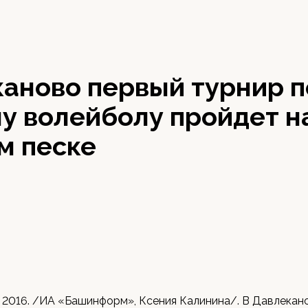
каново первый турнир п
у волейболу пройдет н
м песке
 2016. /ИА «Башинформ», Ксения Калинина/. В Давлекан