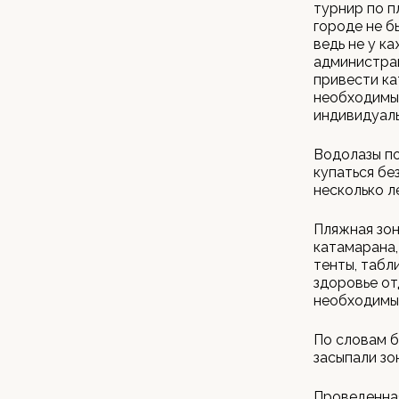
турнир по п
городе не б
ведь не у к
администра
привести ка
необходимы
индивидуаль
Водолазы по
купаться бе
несколько л
Пляжная зон
катамарана,
тенты, табл
здоровье от
необходимый 
По словам б
засыпали зо
Проведенная