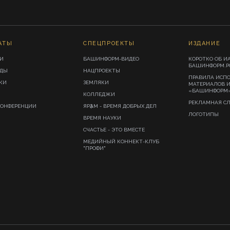
АТЫ
СПЕЦПРОЕКТЫ
ИЗДАНИЕ
И
БАШИНФОРМ-ВИДЕО
КОРОТКО ОБ И
БАШИНФОРМ.Р
ИДЫ
НАЦПРОЕКТЫ
ПРАВИЛА ИСП
КИ
ЗЕМЛЯКИ
МАТЕРИАЛОВ 
«БАШИНФОРМ
КОЛЛЕДЖИ
РЕКЛАМНАЯ С
КОНФЕРЕНЦИИ
ЯРҘАМ - ВРЕМЯ ДОБРЫХ ДЕЛ
ЛОГОТИПЫ
ВРЕМЯ НАУКИ
СЧАСТЬЕ - ЭТО ВМЕСТЕ
МЕДИЙНЫЙ КОННЕКТ-КЛУБ
"ПРОФИ"