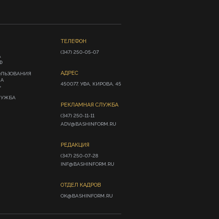
ТЕЛЕФОН
(347) 250-05-07
А
Ф
АДРЕС
ОЛЬЗОВАНИЯ
ИА
450077, УФА, КИРОВА, 45
»
ЛУЖБА
РЕКЛАМНАЯ СЛУЖБА
(347) 250-11-11

ADV@BASHINFORM.RU
РЕДАКЦИЯ
(347) 250-07-28

INF@BASHINFORM.RU
ОТДЕЛ КАДРОВ
OK@BASHINFORM.RU