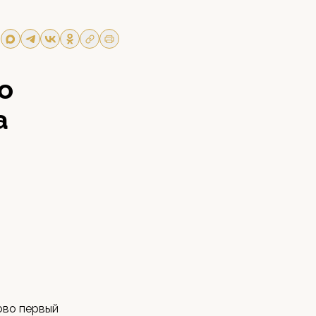
о
а
ово первый