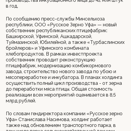
производства инкубационного яйца до 42 млн штук
в год.
По сообщению пресс-службы Минсельхоза
республики, ООО «Русское Зерно Уфа» — новый
собственник республиканских птицефабрик:
Башкирской, Уфимской, Ашкадарской,
Туймазинской, Юбилейной, а также «Турбаслинских
бройлеров» и Уфимского комбината
хлебопродуктов. В рамках инвестпроекта
собственник проводит реконструкцию
птицефабрик, модернизацию комбикормового
завода, строительство нового завода по убою и
мясопереработке и инкубатора. В планах холдинга
осуществить полный цикл производства - от зерна
до переработки мяса птицы. Общая стоимость
реализации всех мероприятий оценивается в 8,5
млрд рублей.
По словам гендиректора компании «Русское зерно
Уфа» Станислава Насимова, холдинг работает
также над обновлением транспортного парка, в