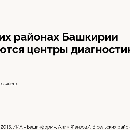
ких районах Башкирии
ются центры диагности
ГО РАЙОНА
 2015. /ИА «Башинформ», Алим Фаизов/. В сельских райо