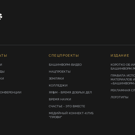
АТЫ
СПЕЦПРОЕКТЫ
ИЗДАНИЕ
И
БАШИНФОРМ-ВИДЕО
КОРОТКО ОБ И
БАШИНФОРМ.Р
ИДЫ
НАЦПРОЕКТЫ
ПРАВИЛА ИСП
КИ
ЗЕМЛЯКИ
МАТЕРИАЛОВ 
«БАШИНФОРМ
КОЛЛЕДЖИ
РЕКЛАМНАЯ С
КОНФЕРЕНЦИИ
ЯРҘАМ - ВРЕМЯ ДОБРЫХ ДЕЛ
ЛОГОТИПЫ
ВРЕМЯ НАУКИ
СЧАСТЬЕ - ЭТО ВМЕСТЕ
МЕДИЙНЫЙ КОННЕКТ-КЛУБ
"ПРОФИ"