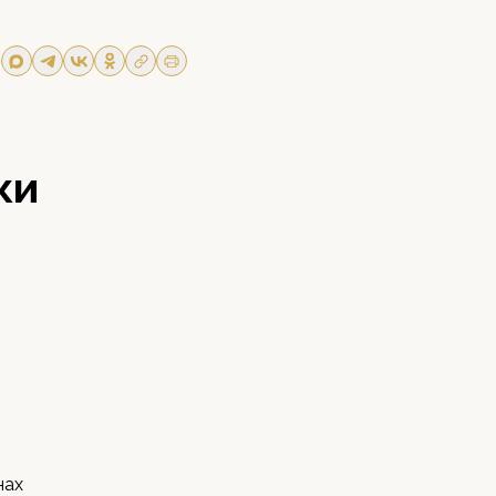
ки
нах