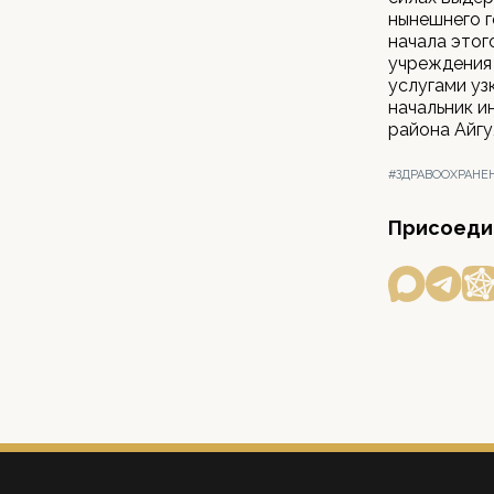
нынешнего г
начала этог
учреждения 
услугами уз
начальник 
района Айгу
#ЗДРАВООХРАНЕ
Присоедин