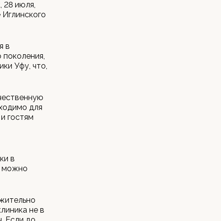
 28 июля,
 Иглинского
я в
 поколения,
ки Уфу, что,
ачественную
бходимо для
 и гостям
ки в
к можно
ожительно
линика не в
. Если до