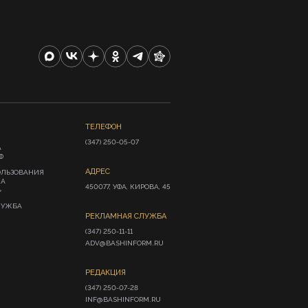
ТЕЛЕФОН
(347) 250-05-07
А
Ф
АДРЕС
ОЛЬЗОВАНИЯ
ИА
450077, УФА, КИРОВА, 45
»
ЛУЖБА
РЕКЛАМНАЯ СЛУЖБА
(347) 250-11-11

ADV@BASHINFORM.RU
РЕДАКЦИЯ
(347) 250-07-28

INF@BASHINFORM.RU