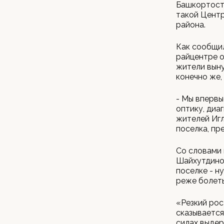
Башкортоста
такой Центр
района.
Как сообщил
райцентре о
жители выну
конечно же,
- Мы впервы
оптику, диа
жителей Игл
поселка, пр
Со словами 
Шайхутдинов
поселке - н
реже болеть
«Резкий рос
сказывается
силах выдер