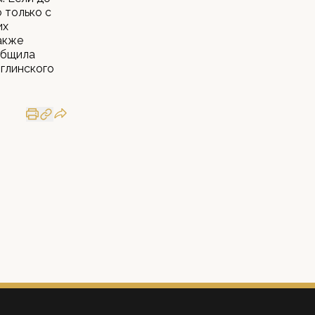
 только с
их
акже
ообщила
глинского