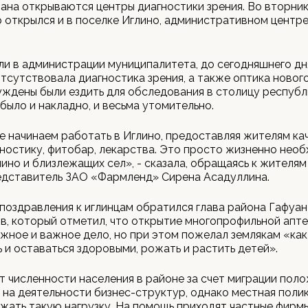
на открываются центры диагностики зрения. Во вторник,
 открылся и в поселке Иглино, административном центре
и в администрации муниципалитета, до сегодняшнего дн
тсутствовала диагностика зрения, а также оптика нового
ждены были ездить для обследования в столицу республи
 было и накладно, и весьма утомительно.
е начинаем работать в Иглино, предоставляя жителям к
гностику, фитобар, лекарства. Это просто жизненно нео
ино и близлежащих сел», - сказала, обращаясь к жителям
едставитель ЗАО «Фармленд» Сирена Асадуллина.
поздравления к иглинцам обратился глава района Гафуан
, который отметил, что открытие многопрофильной апте
ужное и важное дело, но при этом пожелал землякам «ка
 и оставаться здоровыми, рожать и растить детей».
т численности населения в районе за счет миграции пол
 на деятельности бизнес-структур, однако местная полик
жать такую нагрузку. На помощь приходят частные фирмы