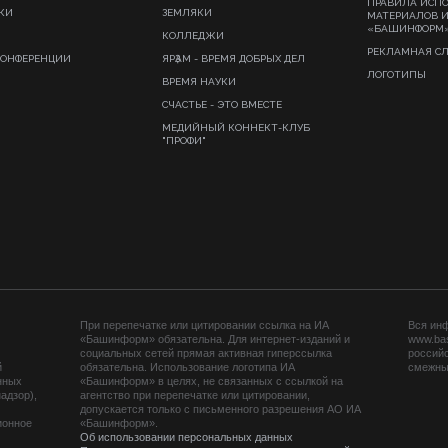
ПРАВИЛА ИСП
КИ
ЗЕМЛЯКИ
МАТЕРИАЛОВ 
«БАШИНФОРМ
КОЛЛЕДЖИ
РЕКЛАМНАЯ С
КОНФЕРЕНЦИИ
ЯРҘАМ - ВРЕМЯ ДОБРЫХ ДЕЛ
ЛОГОТИПЫ
ВРЕМЯ НАУКИ
СЧАСТЬЕ - ЭТО ВМЕСТЕ
МЕДИЙНЫЙ КОННЕКТ-КЛУБ
"ПРОФИ"
При перепечатке или цитировании ссылка на ИА
Вся ин
«Башинформ» обязательна. Для интернет-изданий и
www.ba
социальных сетей прямая активная гиперссылка
российс
й
обязательна. Использование логотипа ИА
смежных
нных
«Башинформ» в целях, не связанных с ссылкой на
адзор),
агентство при перепечатке или цитировании,
допускается только с письменного разрешения АО ИА
ионное
«Башинформ».
Об использовании персональных данных