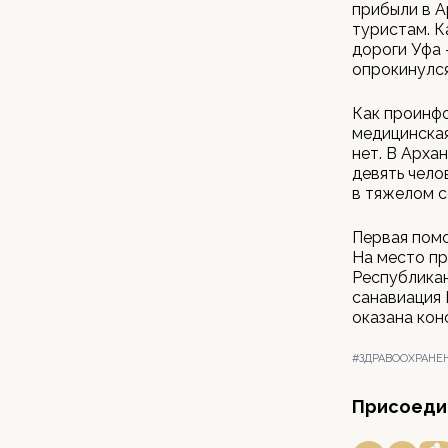
прибыли в А
туристам. 
дороги Уфа 
опрокинулся
Как проинф
медицинская
нет. В Арха
девять чело
в тяжелом с
Первая помо
На место пр
Республикан
санавиация 
оказана кон
#ЗДРАВООХРАНЕ
Присоедин