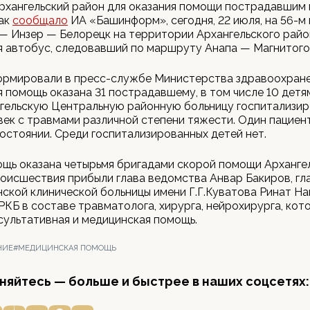
рхангельский район для оказания помощи пострадавшим
Как
сообщало
ИА «Башинформ», сегодня, 22 июля, на 56-м
— Инзер — Белорецк на территории Архангельского райо
 автобус, следовавший по маршруту Анапа — Магнитого
ормировали в пресс-службе Министерства здравоохране
 помощь оказана 31 пострадавшему, в том числе 10 детя
нгельскую Центральную районную больницу госпитализи
век с травмами различной степени тяжести. Один пациен
остоянии. Среди госпитализированных детей нет.
щь оказана четырьмя бригадами скорой помощи Арханге
оисшествия прибыли глава ведомства Анвар Бакиров, гл
ской клинической больницы имени Г.Г.Куватова Ринат На
РКБ в составе травматолога, хирурга, нейрохирурга, ко
сультативная и медицинская помощь.
НИЕ
#МЕДИЦИНСКАЯ ПОМОЩЬ
яйтесь — больше и быстрее в наших соцсетях: