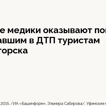
е медики оказывают п
авшим в ДТП туристам
горска
 2015. /ИА «Башинформ», Эльмира Сабирова/. Уфимские