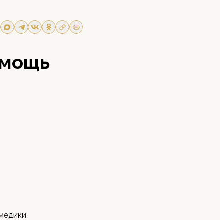
омощь
 медики