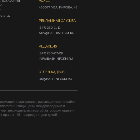
АДРЕС
ОЛЬЗОВАНИЯ
ИА
450077, УФА, КИРОВА, 45
»
ЛУЖБА
РЕКЛАМНАЯ СЛУЖБА
(347) 250-11-11

ADV@BASHINFORM.RU
РЕДАКЦИЯ
(347) 250-07-28

INF@BASHINFORM.RU
ОТДЕЛ КАДРОВ
OK@BASHINFORM.RU
формация и материалы, размещенные на сайте
shinform.ru защищены международным и
ким законодательством об авторском праве и
 правах. 18+ запрещено для детей.