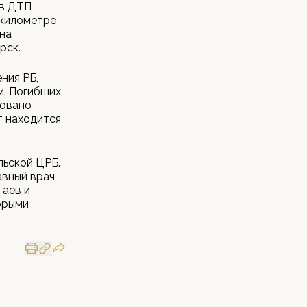
 в ДТП
 километре
на
рск.
ния РБ,
м. Погибших
ровано
т находится
льской ЦРБ.
авный врач
гаев и
торыми