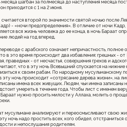
нь месяца шагбан за полмесяца до наступления месяца пос
он приходится с 1 на 2 июня.
 считается второй по значимости святой ночью после Ле
Кадр) - «ночи предопределения». В отличие от ночи Кадр,
яется вся жизнь человека до ее конца, в ночь Бараат оп
ие людей на год вперед.
переводе с арабского означает непричастность, полное 
что в это время происходит два избавления: грешных - от
ая, праведных - от несчастья, совершения грехов и адског
итают, что в эту ночь Всевышний спускается на нижние 
изиться к своим рабам. По народному мусульманскому п
в эту ночь происходит «сотрясание дерева жизни», на ли
писаны имена всех живущих. Людям, чьи имена записаны 
едстоит умереть в течение года. Чтобы лист с именем ве
ь Бараат нужно просить милости у Аллаха, молить о прощ
рехи.
ат мусульмане анализируют и переосмысливают свою жи
эту ночь надо простить всех, кого обидел, отстраниться о
дости и непослушания родителям.