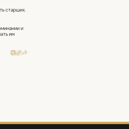
ть старших,
оминании и
лать им