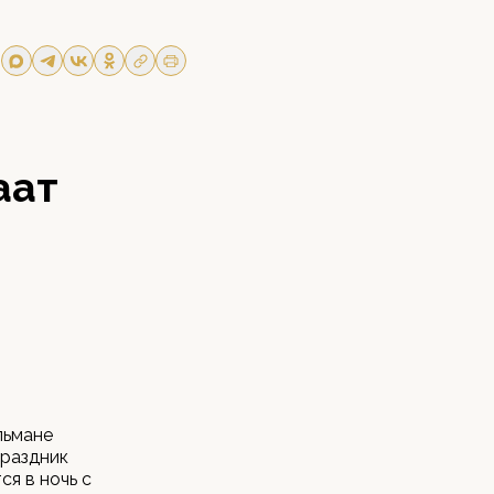
аат
льмане
праздник
ся в ночь с