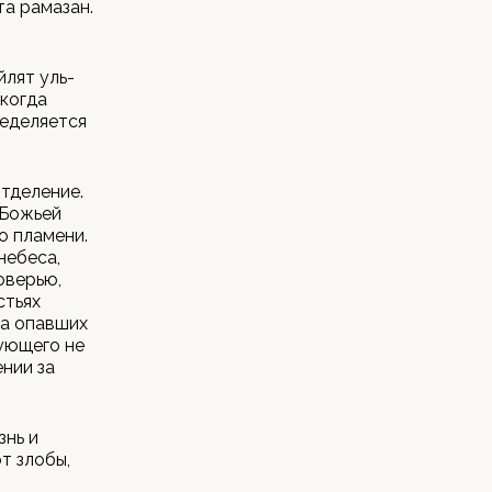
та рамазан.
йлят уль-
 когда
ределяется
отделение.
 Божьей
о пламени.
небеса,
оверью,
стьях
на опавших
рующего не
ении за
знь и
т злобы,