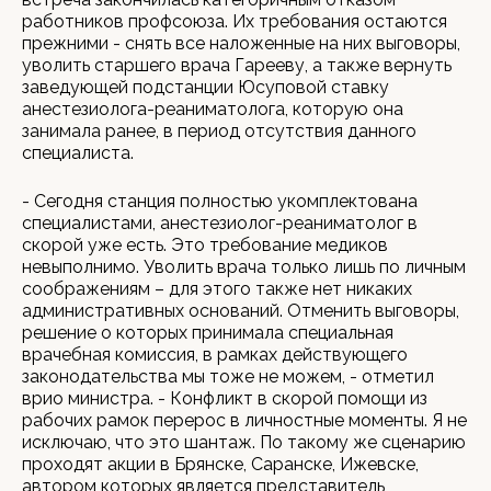
работников профсоюза. Их требования остаются
прежними - снять все наложенные на них выговоры,
уволить старшего врача Гарееву, а также вернуть
заведующей подстанции Юсуповой ставку
анестезиолога-реаниматолога, которую она
занимала ранее, в период отсутствия данного
специалиста.
- Сегодня станция полностью укомплектована
специалистами, анестезиолог-реаниматолог в
скорой уже есть. Это требование медиков
невыполнимо. Уволить врача только лишь по личным
соображениям – для этого также нет никаких
административных оснований. Отменить выговоры,
решение о которых принимала специальная
врачебная комиссия, в рамках действующего
законодательства мы тоже не можем, - отметил
врио министра. - Конфликт в скорой помощи из
рабочих рамок перерос в личностные моменты. Я не
исключаю, что это шантаж. По такому же сценарию
проходят акции в Брянске, Саранске, Ижевске,
автором которых является представитель