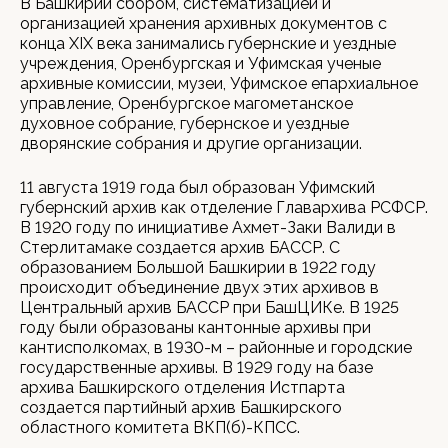
В Башкирии сбором, систематизацией и
организацией хранения архивных документов с
конца ХIX века занимались губернские и уездные
учреждения, Оренбургская и Уфимская ученые
архивные комиссии, музеи, Уфимское епархиальное
управление, Оренбургское магометанское
духовное собрание, губернское и уездные
дворянские собрания и другие организации.
11 августа 1919 года был образован Уфимский
губернский архив как отделение Главархива РСФСР.
В 1920 году по инициативе Ахмет-Заки Валиди в
Стерлитамаке создается архив БАССР. С
образованием Большой Башкирии в 1922 году
происходит объединение двух этих архивов в
Центральный архив БАССР при БашЦИКе. В 1925
году были образованы кантонные архивы при
кантисполкомах, в 1930-м – районные и городские
государственные архивы. В 1929 году на базе
архива Башкирского отделения Истпарта
создается партийный архив Башкирского
областного комитета ВКП(б)-КПСС.