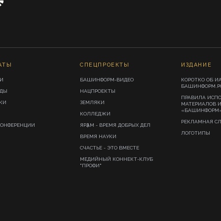
АТЫ
СПЕЦПРОЕКТЫ
ИЗДАНИЕ
И
БАШИНФОРМ-ВИДЕО
КОРОТКО ОБ И
БАШИНФОРМ.Р
ИДЫ
НАЦПРОЕКТЫ
ПРАВИЛА ИСП
КИ
ЗЕМЛЯКИ
МАТЕРИАЛОВ 
«БАШИНФОРМ
КОЛЛЕДЖИ
РЕКЛАМНАЯ С
КОНФЕРЕНЦИИ
ЯРҘАМ - ВРЕМЯ ДОБРЫХ ДЕЛ
ЛОГОТИПЫ
ВРЕМЯ НАУКИ
СЧАСТЬЕ - ЭТО ВМЕСТЕ
МЕДИЙНЫЙ КОННЕКТ-КЛУБ
"ПРОФИ"