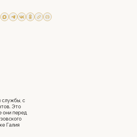
 службы, с
тов. Это
е они перед
узовского
ке Галия