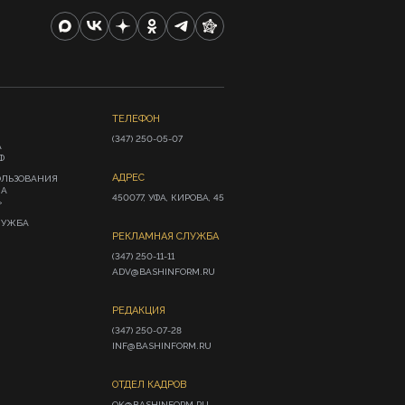
ТЕЛЕФОН
(347) 250-05-07
А
Ф
АДРЕС
ОЛЬЗОВАНИЯ
ИА
450077, УФА, КИРОВА, 45
»
ЛУЖБА
РЕКЛАМНАЯ СЛУЖБА
(347) 250-11-11

ADV@BASHINFORM.RU
РЕДАКЦИЯ
(347) 250-07-28

INF@BASHINFORM.RU
ОТДЕЛ КАДРОВ
OK@BASHINFORM.RU