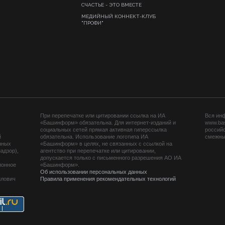
СЧАСТЬЕ - ЭТО ВМЕСТЕ
МЕДИЙНЫЙ КОННЕКТ-КЛУБ
"ПРОФИ"
При перепечатке или цитировании ссылка на ИА
Вся ин
«Башинформ» обязательна. Для интернет-изданий и
www.ba
социальных сетей прямая активная гиперссылка
российс
й
обязательна. Использование логотипа ИА
смежных
нных
«Башинформ» в целях, не связанных с ссылкой на
адзор),
агентство при перепечатке или цитировании,
допускается только с письменного разрешения АО ИА
ионное
«Башинформ».
Об использовании персональных данных
йлович
Правила применения рекомендательных технологий