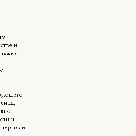
ым
стве и
также о
с
твующего
ения,
твие
сти и
спертов и