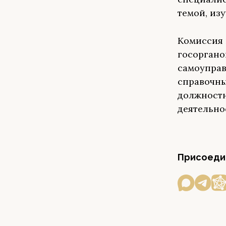
темой, из
Комиссия 
госоргано
самоуправ
справочны
должностн
деятельно
Присоедин