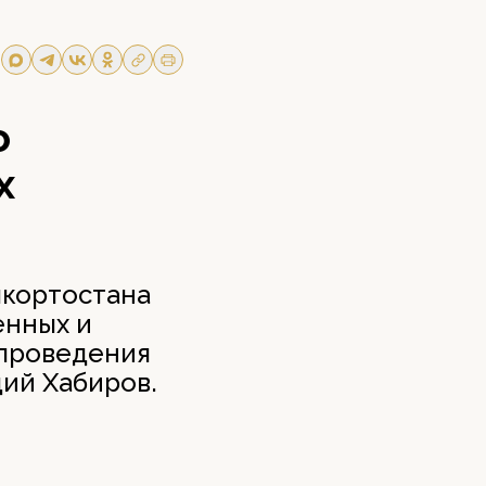
о
х
шкортостана
енных и
 проведения
дий Хабиров.