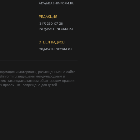
ADV@BASHINFORM.RU
РЕДАКЦИЯ
(347) 250-07-28

INF@BASHINFORM.RU
ОТДЕЛ КАДРОВ
OK@BASHINFORM.RU
формация и материалы, размещенные на сайте
shinform.ru защищены международным и
ким законодательством об авторском праве и
 правах. 18+ запрещено для детей.