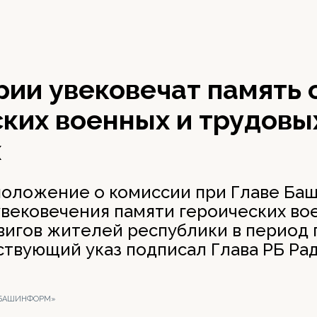
ии увековечат память 
ких военных и трудовы
х
оложение о комиссии при Главе Ба
увековечения памяти героических во
вигов жителей республики в период
ствующий указ подписал Глава РБ Ра
 «БАШИНФОРМ»