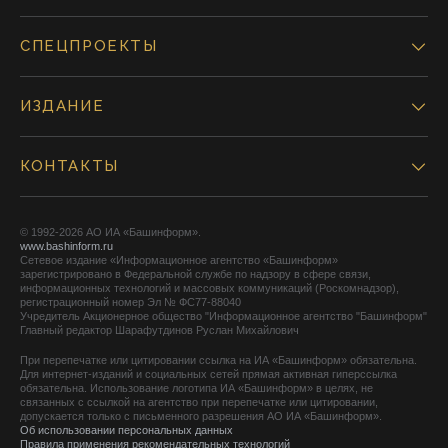
СПЕЦПРОЕКТЫ
ИЗДАНИЕ
КОНТАКТЫ
© 1992-2026 АО ИА «Башинформ».
www.bashinform.ru
Сетевое издание «Информационное агентство «Башинформ»
зарегистрировано в Федеральной службе по надзору в сфере связи,
информационных технологий и массовых коммуникаций (Роскомнадзор),
регистрационный номер Эл № ФС77-88040
Учредитель Акционерное общество "Информационное агентство "Башинформ"
Главный редактор Шарафутдинов Руслан Михайлович
При перепечатке или цитировании ссылка на ИА «Башинформ» обязательна.
Для интернет-изданий и социальных сетей прямая активная гиперссылка
обязательна. Использование логотипа ИА «Башинформ» в целях, не
связанных с ссылкой на агентство при перепечатке или цитировании,
допускается только с письменного разрешения АО ИА «Башинформ».
Об использовании персональных данных
Правила применения рекомендательных технологий