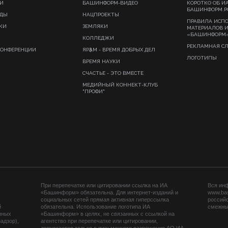
И
БАШИНФОРМ-ВИДЕО
КОРОТКО ОБ И
БАШИНФОРМ.Р
ИДЫ
НАЦПРОЕКТЫ
ПРАВИЛА ИСП
КИ
ЗЕМЛЯКИ
МАТЕРИАЛОВ 
«БАШИНФОРМ
КОЛЛЕДЖИ
РЕКЛАМНАЯ С
КОНФЕРЕНЦИИ
ЯРҘАМ - ВРЕМЯ ДОБРЫХ ДЕЛ
ЛОГОТИПЫ
ВРЕМЯ НАУКИ
СЧАСТЬЕ - ЭТО ВМЕСТЕ
МЕДИЙНЫЙ КОННЕКТ-КЛУБ
"ПРОФИ"
При перепечатке или цитировании ссылка на ИА
Вся ин
«Башинформ» обязательна. Для интернет-изданий и
www.ba
социальных сетей прямая активная гиперссылка
российс
й
обязательна. Использование логотипа ИА
смежных
нных
«Башинформ» в целях, не связанных с ссылкой на
адзор),
агентство при перепечатке или цитировании,