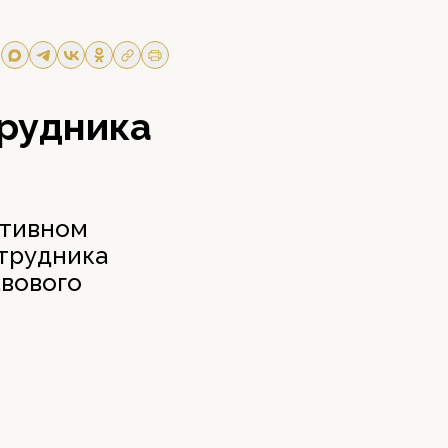
трудника
ативном
трудника
авового