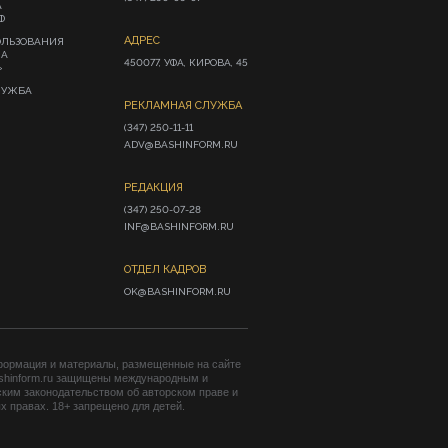
А
Ф
АДРЕС
ОЛЬЗОВАНИЯ
ИА
450077, УФА, КИРОВА, 45
»
ЛУЖБА
РЕКЛАМНАЯ СЛУЖБА
(347) 250-11-11

ADV@BASHINFORM.RU
РЕДАКЦИЯ
(347) 250-07-28

INF@BASHINFORM.RU
ОТДЕЛ КАДРОВ
OK@BASHINFORM.RU
формация и материалы, размещенные на сайте
shinform.ru защищены международным и
ким законодательством об авторском праве и
 правах. 18+ запрещено для детей.