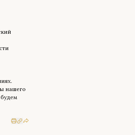
ский
сти
иях.
сы нашего
 будем