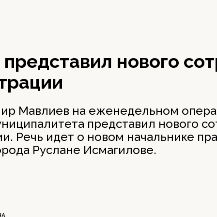
 представил нового со
трации
мир Мавлиев на еженедельном опер
ниципалитета представил нового со
и. Речь идет о новом начальнике пр
орода Руслане Исмагилове.
НА