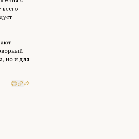
ешения о
 всего
дует
нают
говорный
, но и для