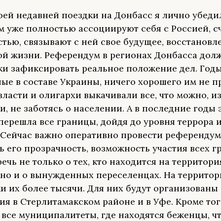
моей недавней поездки на Донбасс я лично убедил
м уже полностью ассоциируют себя с Россией, с
астью, связывают с ней свое будущее, восстановл
й жизни. Референдум в регионах Донбасса дол
и зафиксировать реальное положение дел. Годы
ые в составе Украины, ничего хорошего им не п
власти и олигархи выкачивали все, что можно, и
и, не заботясь о населении. А в последние годы 
перешла все границы, дойдя до уровня террора 
 Сейчас важно оперативно провести референдум
ь его прозрачность, возможность участия всех г
ечь не только о тех, кто находится на территори
 но и о вынужденных переселенцах. На террито
и их более тысячи. Для них будут организованы
ия в Стерлитамакском районе и в Уфе. Кроме тог
 все муниципалитеты, где находятся беженцы, ч