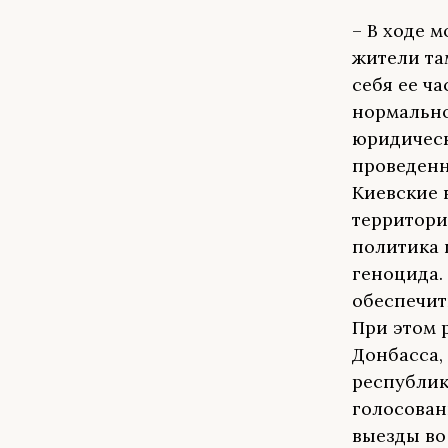
– В ходе 
жители та
себя ее ч
нормально
юридическ
проведенн
Киевские 
территори
политика 
геноцида.
обеспечит
При этом р
Донбасса,
республик
голосован
выезды во