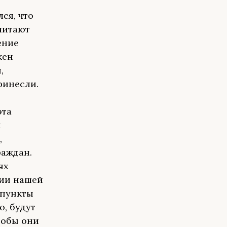
ся, что
читают
ение
жен
,
ринесли.
з
эта
и
,
раждан.
ях
рии нашей
 пункты
о, будут
тобы они