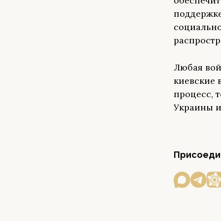
обеспечит
поддержке
социально
распростр
Любая вой
киевские 
процесс, т
Украины и
Присоедин