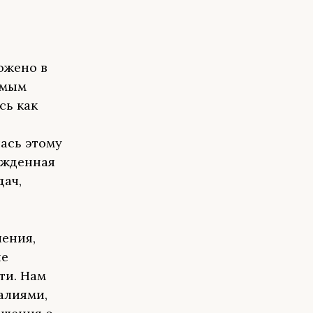
ожено в
емым
сь как
ась этому
ужденная
дач,
шения,
ие
ти. Нам
алиями,