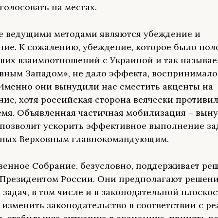
голосовать на местах.
е ведущими методами являются убеждение и
ие. К сожалению, убеждение, которое было пол
ших взаимоотношений с Украиной и так называ
вным Западом», не дало эффекта, воспринимало
 Именно они вынудили нас сместить акценты на
ие, хотя российская сторона всячески противил
емя. Объявленная частичная мобилизация – вын
 позволит ускорить эффективное выполнение за
нных Верховным главнокомандующим.
венное Собрание, безусловно, поддерживает ре
Президентом России. Они предполагают решен
 задач, в том числе и в законодательной плоскос
 изменить законодательство в соответствии с ре