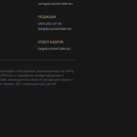
ADV@BASHINFORM.RU
РЕДАКЦИЯ
(347) 250-07-28

INF@BASHINFORM.RU
ОТДЕЛ КАДРОВ
OK@BASHINFORM.RU
формация и материалы, размещенные на сайте
shinform.ru защищены международным и
ким законодательством об авторском праве и
 правах. 18+ запрещено для детей.