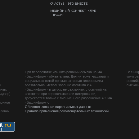
СЧАСТЬЕ - ЭТО ВМЕСТЕ
МЕДИЙНЫЙ КОННЕКТ-КЛУБ
"ПРОФИ"
При перепечатке или цитировании ссылка на ИА
Вся ин
«Башинформ» обязательна. Для интернет-изданий и
www.ba
социальных сетей прямая активная гиперссылка
российс
й
обязательна. Использование логотипа ИА
смежных
нных
«Башинформ» в целях, не связанных с ссылкой на
адзор),
агентство при перепечатке или цитировании,
допускается только с письменного разрешения АО ИА
ионное
«Башинформ».
Об использовании персональных данных
йлович
Правила применения рекомендательных технологий