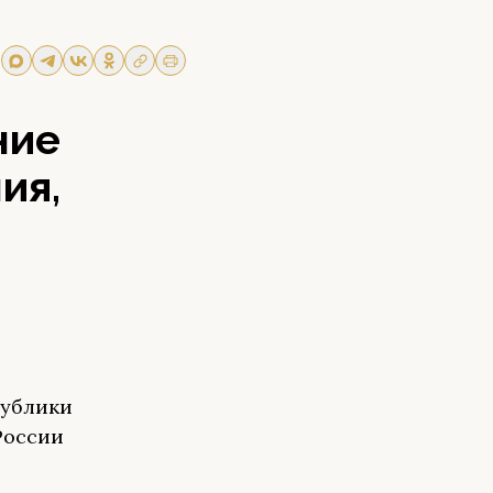
ние
ия,
публики
России