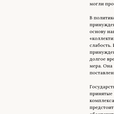
могли про
В политик
принужден
основу на
«коллекти
слабость.
принужден
долгое вр
мера. Она
поставле
Государст
принятые 
комплекса
предстоит