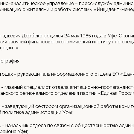
нно-аналитическое управление – пресс-службу админист
уникацию с жителями и работу системы «Инцидент-мене
надьевич Дербеко родился 24 мая 1985 года в Уфе. Оконч
ий заочный финансово-экономический институт по спец
кредит».
ография:
 годах - руководитель информационного отдела БФ «Данк
г. - главный специалист отдела агитационно-пропагандис
нского регионального отделения партии «Единая Россия
г. - заведующий сектором организационной работы комит
 политике администрации Уфы;
г. - начальник отдела по связям с общественностью адми
района Уфы;