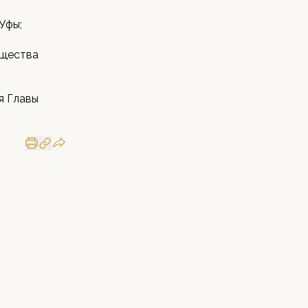
Уфы;
бщества
я Главы