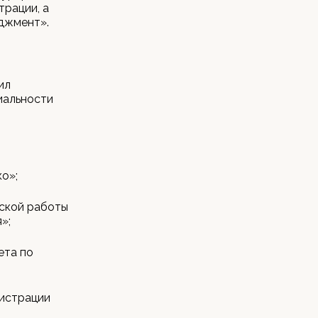
рации, а
джмент».
ил
иальности
о»;
тской работы
»;
ета по
нистрации