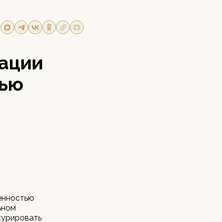
ации
тью
енностью
ьном
курировать