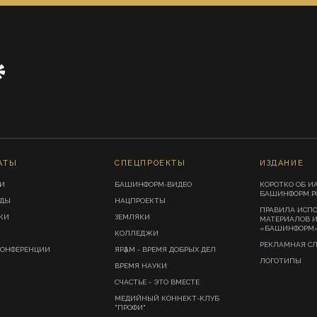
АТЫ
СПЕЦПРОЕКТЫ
ИЗДАНИЕ
И
БАШИНФОРМ-ВИДЕО
КОРОТКО ОБ И
БАШИНФОРМ.Р
ИДЫ
НАЦПРОЕКТЫ
ПРАВИЛА ИСП
КИ
ЗЕМЛЯКИ
МАТЕРИАЛОВ 
«БАШИНФОРМ
КОЛЛЕДЖИ
РЕКЛАМНАЯ С
КОНФЕРЕНЦИИ
ЯРҘАМ - ВРЕМЯ ДОБРЫХ ДЕЛ
ЛОГОТИПЫ
ВРЕМЯ НАУКИ
СЧАСТЬЕ - ЭТО ВМЕСТЕ
МЕДИЙНЫЙ КОННЕКТ-КЛУБ
"ПРОФИ"