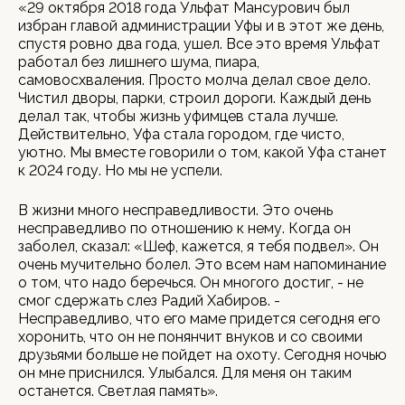
«29 октября 2018 года Ульфат Мансурович был
избран главой администрации Уфы и в этот же день,
спустя ровно два года, ушел. Все это время Ульфат
работал без лишнего шума, пиара,
самовосхваления. Просто молча делал свое дело.
Чистил дворы, парки, строил дороги. Каждый день
делал так, чтобы жизнь уфимцев стала лучше.
Действительно, Уфа стала городом, где чисто,
уютно. Мы вместе говорили о том, какой Уфа станет
к 2024 году. Но мы не успели.
В жизни много несправедливости. Это очень
несправедливо по отношению к нему. Когда он
заболел, сказал: «Шеф, кажется, я тебя подвел». Он
очень мучительно болел. Это всем нам напоминание
о том, что надо беречься. Он многого достиг, - не
смог сдержать слез Радий Хабиров. -
Несправедливо, что его маме придется сегодня его
хоронить, что он не понянчит внуков и со своими
друзьями больше не пойдет на охоту. Сегодня ночью
он мне приснился. Улыбался. Для меня он таким
останется. Светлая память».