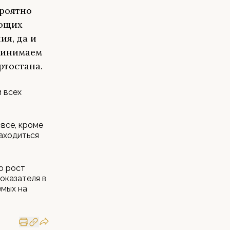
ероятно
ающих
ия, да и
принимаем
ртостана.
 всех
 «все, кроме
аходиться
о рост
показателя в
емых на