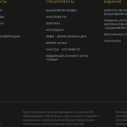
АТЫ
СПЕЦПРОЕКТЫ
ИЗДАНИЕ
И
БАШИНФОРМ-ВИДЕО
КОРОТКО ОБ И
БАШИНФОРМ.Р
ИДЫ
НАЦПРОЕКТЫ
ПРАВИЛА ИСП
КИ
ЗЕМЛЯКИ
МАТЕРИАЛОВ 
«БАШИНФОРМ
КОЛЛЕДЖИ
РЕКЛАМНАЯ С
КОНФЕРЕНЦИИ
ЯРҘАМ - ВРЕМЯ ДОБРЫХ ДЕЛ
ЛОГОТИПЫ
ВРЕМЯ НАУКИ
СЧАСТЬЕ - ЭТО ВМЕСТЕ
МЕДИЙНЫЙ КОННЕКТ-КЛУБ
"ПРОФИ"
При перепечатке или цитировании ссылка на ИА
Вся ин
«Башинформ» обязательна. Для интернет-изданий и
www.ba
социальных сетей прямая активная гиперссылка
российс
й
обязательна. Использование логотипа ИА
смежных