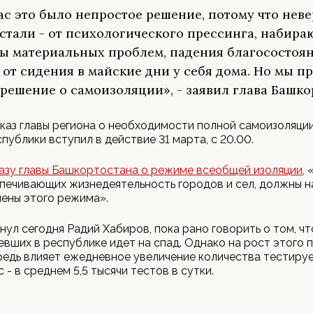
ас это было непростое решение, потому что нев
стали - от психологического прессинга, набир
ы материальных проблем, падения благосостоян
 от сидения в майские дни у себя дома. Но мы 
 решение о самоизоляции», - заявил глава Башко
каз главы региона о необходимости полной самоизоляции
публики вступил в действие 31 марта, с 20.00.
азу главы Башкортостана о режиме всеобщей изоляции
,
печивающих жизнедеятельность городов и сел, должны н
ены этого режима».
нул сегодня Радий Хабиров, пока рано говорить о том, чт
евших в республике идет на спад. Однако на рост этого 
едь влияет ежедневное увеличение количества тестиру
 - в среднем 5,5 тысячи тестов в сутки.