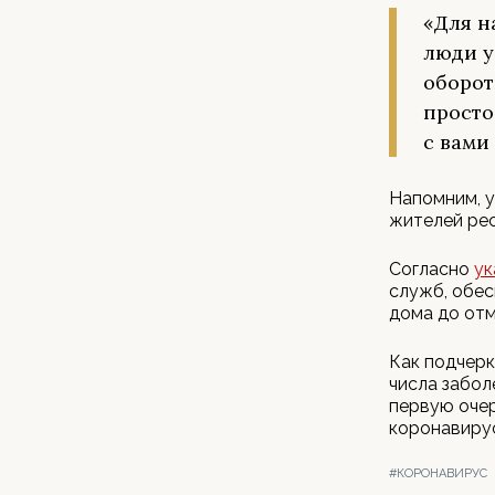
«Для н
люди у
оборот
просто
с вами
Напомним, у
жителей рес
Согласно
ук
служб, обес
дома до отм
Как подчерк
числа забол
первую очер
коронавирус
#КОРОНАВИРУС