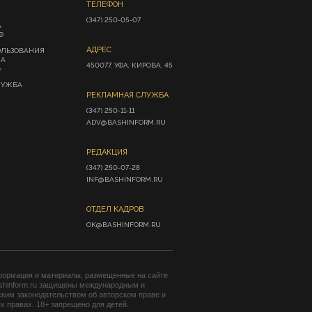
ТЕЛЕФОН
(347) 250-05-07
А
Ф
АДРЕС
ОЛЬЗОВАНИЯ
ИА
450077, УФА, КИРОВА, 45
»
ЛУЖБА
РЕКЛАМНАЯ СЛУЖБА
(347) 250-11-11

ADV@BASHINFORM.RU
РЕДАКЦИЯ
(347) 250-07-28

INF@BASHINFORM.RU
ОТДЕЛ КАДРОВ
OK@BASHINFORM.RU
формация и материалы, размещенные на сайте
shinform.ru защищены международным и
ким законодательством об авторском праве и
 правах. 18+ запрещено для детей.