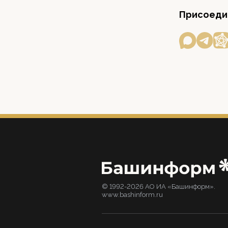
Присоедин
© 1992-2026 АО ИА «Башинформ».
www.bashinform.ru